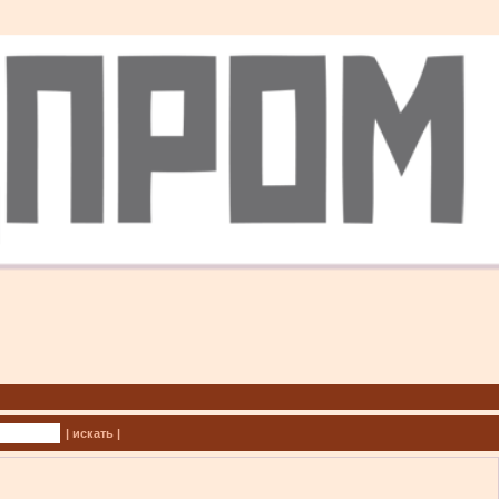
| искать |