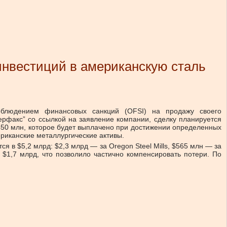
нвестиций в американскую сталь
облюдением финансовых санкций (OFSI) на продажу своего
ерфакс” со ссылкой на заявление компании, сделку планируется
450 млн, которое будет выплачено при достижении определенных
риканские металлургические активы.
в $5,2 млрд: $2,3 млрд — за Oregon Steel Mills, $565 млн — за
 $1,7 млрд, что позволило частично компенсировать потери. По