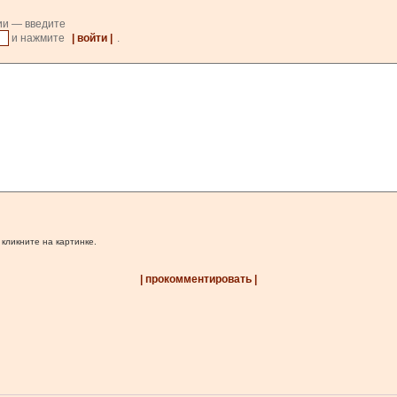
ии — введите
и нажмите
| войти |
.
 кликните на картинке.
| прокомментировать |