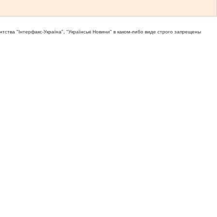
тва "Iнтерфакс-Україна", "Українськi Новини" в каком-либо виде строго запрещены