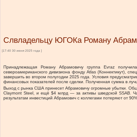
Слвладельцу ЮГОКа Роману Абрамов
[17:40 30 июня 2025 года ]
Принадлежащая Роману Абрамовичу группа Evraz получила
североамериканского дивизиона фонду Atlas (Коннектикут), сп
завершить во втором полугодии 2025 года. Условия предусматр
финансовых показателей после сделки. Полученная сумма в лучш
Выход с рынка США принесет Абрамовичу огромные убытки. Общая
Claymont Steel, и ещё $4 млрд — за активы шведской SSAB. Ча
результатам инвестиций Абрамович с коллегами потеряют от 90%