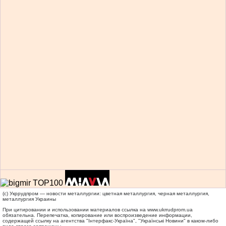
(c) Укррудпром — новости металлургии: цветная металлургия, черная металлургия,
металлургия Украины
При цитировании и использовании материалов ссылка на
www.ukrrudprom.ua
обязательна. Перепечатка, копирование или воспроизведение информации,
содержащей ссылку на агентства "Iнтерфакс-Україна", "Українськi Новини" в каком-либо