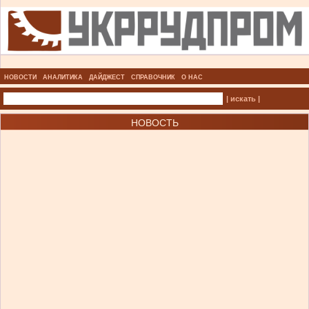
НОВОСТИ
АНАЛИТИКА
ДАЙДЖЕСТ
СПРАВОЧНИК
О НАС
| искать |
НОВОСТЬ