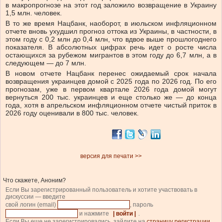
в макропрогнозе на этот год заложило возвращение в Украину
1,5 млн. человек.
В то же время Нацбанк, наоборот, в июльском инфляционном
отчете вновь ухудшил прогноз оттока из Украины, в частности, в
этом году с 0,2 млн до 0,4 млн, что вдвое выше прошлогоднего
показателя. В абсолютных цифрах речь идет о росте числа
остающихся за рубежом мигрантов в этом году до 6,7 млн, а в
следующем — до 7 млн.
В новом отчете Нацбанк перенес ожидаемый срок начала
возвращения украинцев домой с 2025 года по 2026 год. По его
прогнозам, уже в первом квартале 2026 года домой могут
вернуться 200 тыс. украинцев и еще столько же — до конца
года, хотя в апрельск
ом инфляционном отчете чистый приток в
2026 году оценивали в 800 тыс. человек.
версия для печати >>
Что скажете, Аноним?
Если Вы зарегистрированный пользователь и хотите участвовать в
дискуссии — введите
свой логин (email)
, пароль
и нажмите
| войти |
.
Если Вы еще не зарегистрировались, зайдите на
страницу регистрации
.