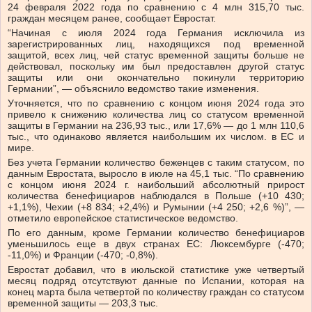
24 февраля 2022 года по сравнению с 4 млн 315,70 тыс.
граждан месяцем ранее, сообщает Евростат.
“Начиная с июля 2024 года Германия исключила из
зарегистрированных лиц, находящихся под временной
защитой, всех лиц, чей статус временной защиты больше не
действовал, поскольку им был предоставлен другой статус
защиты или они окончательно покинули территорию
Германии”, — объяснило ведомство такие изменения.
Уточняется, что по сравнению с концом июня 2024 года это
привело к снижению количества лиц со статусом временной
защиты в Германии на 236,93 тыс., или 17,6% — до 1 млн 110,6
тыс., что одинаково является наибольшим их числом. в ЕС и
мире.
Без учета Германии количество беженцев с таким статусом, по
данным Евростата, выросло в июле на 45,1 тыс. “По сравнению
с концом июня 2024 г. наибольший абсолютный прирост
количества бенефициаров наблюдался в Польше (+10 430;
+1,1%), Чехии (+8 834; +2,4%) и Румынии (+4 250; +2,6 %)”, —
отметило европейское статистическое ведомство.
По его данным, кроме Германии количество бенефициаров
уменьшилось еще в двух странах ЕС: Люксембурге (-470;
-11,0%) и Франции (-470; -0,8%).
Евростат добавил, что в июльской статистике уже четвертый
месяц подряд отсутствуют данные по Испании, которая на
конец марта была четвертой по количеству граждан со статусом
временной защиты — 203,3 тыс.