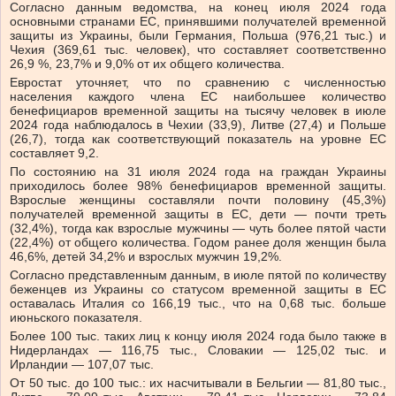
Согласно данным ведомства, на конец июля 2024 года
основными странами ЕС, принявшими получателей временной
защиты из Украины, были Германия, Польша (976,21 тыс.) и
Чехия (369,61 тыс. человек), что составляет соответственно
26,9 %, 23,7% и 9,0% от их общего количества.
Евростат уточняет, что по сравнению с численностью
населения каждого члена ЕС наибольшее количество
бенефициаров временной защиты на тысячу человек в июле
2024 года наблюдалось в Чехии (33,9), Литве (27,4) и Польше
(26,7), тогда как соответствующий показатель на уровне ЕС
составляет 9,2.
По состоянию на 31 июля 2024 года на граждан Украины
приходилось более 98% бенефициаров временной защиты.
Взрослые женщины составляли почти половину (45,3%)
получателей временной защиты в ЕС, дети — почти треть
(32,4%), тогда как взрослые мужчины — чуть более пятой части
(22,4%) от общего количества. Годом ранее доля женщин была
46,6%, детей 34,2% и взрослых мужчин 19,2%.
Согласно представленным данным, в июле пятой по количеству
беженцев из Украины со статусом временной защиты в ЕС
оставалась Италия со 166,19 тыс., что на 0,68 тыс. больше
июньского показателя.
Более 100 тыс. таких лиц к концу июля 2024 года было также в
Нидерландах — 116,75 тыс., Словакии — 125,02 тыс. и
Ирландии — 107,07 тыс.
От 50 тыс. до 100 тыс.: их насчитывали в Бельгии — 81,80 тыс.,