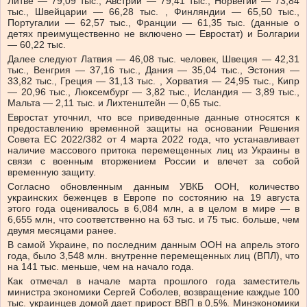
Литве — 79,09 тыс., Австрии — 79,41 тыс., Норвегии — 73,84
тыс., Швейцарии — 66,28 тыс. , Финляндии — 65,50 тыс.,
Португалии — 62,57 тыс., Франции — 61,35 тыс. (данные о
детях преимущественно не включено — Евростат) и Болгарии
— 60,22 тыс.
Далее следуют Латвия — 46,08 тыс. человек, Швеция — 42,31
тыс., Венгрия — 37,16 тыс., Дания — 35,04 тыс., Эстония —
33,82 тыс., Греция — 31,13 тыс. , Хорватия — 24,95 тыс., Кипр
— 20,96 тыс., Люксембург — 3,82 тыс., Исландия — 3,89 тыс.,
Мальта — 2,11 тыс. и Лихтенштейн — 0,65 тыс.
Евростат уточнил, что все приведенные данные относятся к
предоставлению временной защиты на основании Решения
Совета ЕС 2022/382 от 4 марта 2022 года, что устанавливает
наличие массового притока перемещенных лиц из Украины в
связи с военным вторжением России и влечет за собой
временную защиту.
Согласно обновленным данным УВКБ ООН, количество
украинских беженцев в Европе по состоянию на 19 августа
этого года оценивалось в 6,084 млн, а в целом в мире — в
6,655 млн, что соответственно на 63 тыс. и 75 тыс. больше, чем
двумя месяцами ранее.
В самой Украине, по последним данным ООН на апрель этого
года, было 3,548 млн. внутренне перемещенных лиц (ВПЛ), что
на 141 тыс. меньше, чем на начало года.
Как отмечал в начале марта прошлого года заместитель
министра экономики Сергей Соболев, возвращение каждые 100
тыс. украинцев домой дает прирост ВВП в 0,5%. Минэкономики