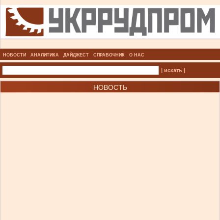
НОВОСТИ
АНАЛИТИКА
ДАЙДЖЕСТ
СПРАВОЧНИК
О НАС
| искать |
НОВОСТЬ