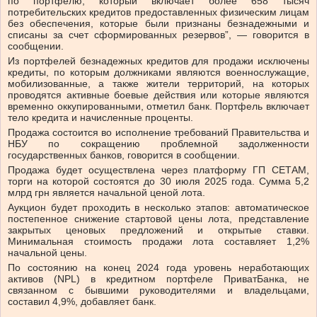
по портфелю, который включает более 658 тысяч
потребительских кредитов предоставленных физическим лицам
без обеспечения, которые были признаны безнадежными и
списаны за счет сформированных резервов”, — говорится в
сообщении.
Из портфелей безнадежных кредитов для продажи исключены
кредиты, по которым должниками являются военнослужащие,
мобилизованные, а также жители территорий, на которых
проводятся активные боевые действия или которые являются
временно оккупированными, отметил банк.
Портфель включает
тело кредита и начисленные проценты.
Продажа состоится во исполнение требований Правительства и
НБУ по сокращению проблемной задолженности
государственных банков, говорится в сообщении.
Продажа будет осуществлена через платформу ГП СЕТАМ,
торги на которой состоятся до 30 июля 2025 года. Сумма 5,2
млрд грн является начальной ценой лота.
Аукцион будет проходить в несколько этапов: автоматическое
постепенное снижение стартовой цены лота, представление
закрытых ценовых предложений и открытые ставки.
Минимальная стоимость продажи лота составляет 1,2%
начальной цены.
По состоянию на конец 2024 года уровень неработающих
активов (NPL) в кредитном портфеле ПриватБанка, не
связанном с бывшими руководителями и владельцами,
составил 4,9%, добавляет банк.