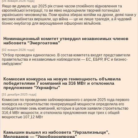
[06 января 2026 года]
Якщо ви думали, що 2025 рік стане часом спокійного відновлення та
європейської інтеграції, то ви явно недооцінили творчий потенціал
українського чиновництва. Поки країна збирає копійки на дрони, деякі пани у
високих кабінетах вирішили, що війна — це не лише трагедія, а й чудовий
бізнес-інкубатор для вирощування офшорних мільйонів.
Номинационный комитет утвердил независимых членов
набсовета “Энергоатома”
[02 января 2026 года]
“Отбор проведен единогласно. В состав комитета входят представители
правительства и независимые наблюдатели — ЕС, ЕБРР, IFC и бизнес-
омбудсмен”
Комиссия конкурса на новую генмощность объявила
победителями 7 компаний на 316 МВт и отклонила
предложение “Укрнафты”
[31 декабря 2025 года]
Комиссия по проведению заблокированного с апреля 2025 года первого
конкурса на строительство генерирующей мощности определила его
победителями семь компаний, которые в целом заявили строительство
316,4 МВт мощности, и отклонила предложения еще трех с общей
мощностью 107,12 МВт
Камышин вышел из набсовета “Укрзализныци”,
Милованов — “Укроборонпрома”