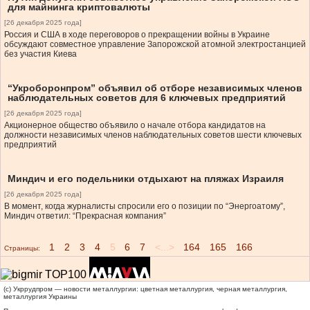
для майнинга криптовалюты
[26 декабря 2025 года]
Россия и США в ходе переговоров о прекращении войны в Украине
обсуждают совместное управление Запорожской атомной электростанцией
без участия Киева
“Укроборонпром” объявил об отборе независимых членов
наблюдательных советов для 6 ключевых предприятий
[26 декабря 2025 года]
Акционерное общество объявило о начале отбора кандидатов на
должности независимых членов наблюдательных советов шести ключевых
предприятий
Миндич и его подельники отдыхают на пляжах Израиля
[26 декабря 2025 года]
В момент, когда журналисты спросили его о позиции по “Энергоатому”,
Миндич ответил: “Прекрасная компания”
1
2
3
4
5
6
7
<...>
164
165
166
Страницы:
(c) Укррудпром — новости металлургии: цветная металлургия, черная металлургия,
металлургия Украины