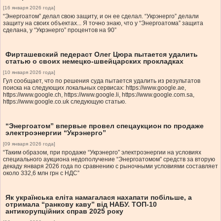
[16 января 2026 года]
“Энергоатом” делал свою защиту, и он ее сделал. “Укрэнерго” делали
защиту на своих объектах... Я точно знаю, что у “Энергоатома” защита
сделана, у “Укрэнерго” процентов на 90”
Фирташевский педераст Олег Цюра пытается удалить
статью о своих немецко-швейцарских прокладках
[10 января 2026 года]
Гул сообщает, что по решения суда пытается удалить из результатов
поиска на следующих локальных сервисах: https://www.google.ae,
https://www.google.ch, https://www.google.li, https://www.google.com.sa,
https://www.google.co.uk следующую статью.
“Энергоатом” впервые провел спецаукцион по продаже
электроэнергии “Укрэнерго”
[09 января 2026 года]
“Таким образом, при продаже “Укрэнерго” электроэнергии на условиях
специального аукциона недополучение “Энергоатомом” средств за вторую
декаду января 2026 года по сравнению с рыночными условиями составляет
около 332,6 млн грн с НДС”
Як українська еліта намагалася нахапати побільше, а
отримала “ранкову каву” від НАБУ. ТОП-10
антикорупційних справ 2025 року