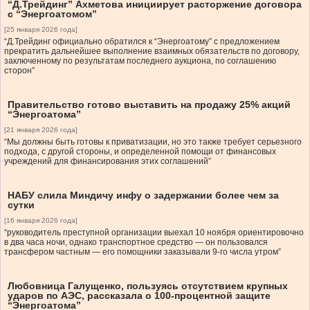
“Д.Трейдинг” Ахметова инициирует расторжение договора
с “Энергоатомом”
[25 января 2026 года]
“Д.Трейдинг официально обратился к “Энергоатому” с предложением
прекратить дальнейшее выполнение взаимных обязательств по договору,
заключенному по результатам последнего аукциона, по соглашению
сторон”
Правительство готово выставить на продажу 25% акций
“Энергоатома”
[21 января 2026 года]
“Мы должны быть готовы к приватизации, но это также требует серьезного
подхода, с другой стороны, и определенной помощи от финансовых
учреждений для финансирования этих соглашений”
НАБУ слила Миндичу инфу о задержании более чем за
сутки
[16 января 2026 года]
“руководитель преступной организации выехал 10 ноября ориентировочно
в два часа ночи, однако транспортное средство — он пользовался
трансфером частным — его помощники заказывали 9-го числа утром”
Любовница Галущенко, пользуясь отсутствием крупных
ударов по АЭС, рассказала о 100-процентной защите
“Энергоатома”