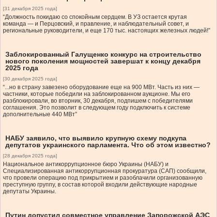
[31 декабря 2025 года]
“Должность покидаю со спокойным сердцем. В УЗ остается крутая
команда — и Перцовский, и правление, и наблюдательный совет, и
региональные руководители, и еще 170 тыс. настоящих железных людей!”
Заблокированный Галущенко конкурс на строительство
нового поколения мощностей завершат к концу декабря
2025 года
[30 декабря 2025 года]
“...но в страну завезено оборудование еще на 900 МВт. Часть из них —
частники, которые победили на заблокированном аукционе. Мы его
разблокировали, во вторник, 30 декабря, подпишем с победителями
соглашения. Это позволит в следующем году подключить к системе
дополнительные 440 МВт”
НАБУ заявило, что выявило крупную схему подкупа
депутатов украинского парламента. Что об этом известно?
[28 декабря 2025 года]
Национальное антикоррупционное бюро Украины (НАБУ) и
Специализированная антикоррупционная прокуратура (САП) сообщили,
что провели операцию под прикрытием и разоблачили организованную
преступную группу, в состав которой входили действующие народные
депутаты Украины.
Путин допустил совместное управление Запорожской АЭС