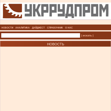
НОВОСТИ
АНАЛИТИКА
ДАЙДЖЕСТ
СПРАВОЧНИК
О НАС
| искать |
НОВОСТЬ