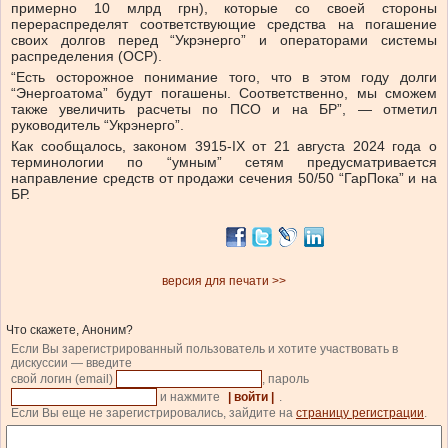
примерно 10 млрд грн), которые со своей стороны
перераспределят соответствующие средства на погашение
своих долгов перед “Укрэнерго” и операторами системы
распределения (ОСР).
“Есть осторожное понимание того, что в этом году долги
“Энергоатома” будут погашены. Соответственно, мы сможем
также увеличить расчеты по ПСО и на БР”, — отметил
руководитель “Укрэнерго”.
Как сообщалось, законом 3915-IX от 21 августа 2024 года о
терминологии по “умным” сетям предусматривается
направление средств от продажи сечения 50/50 “ГарПока” и на
БР.
версия для печати >>
Что скажете, Аноним?
Если Вы зарегистрированный пользователь и хотите участвовать в
дискуссии — введите
свой логин (email)
, пароль
и нажмите
| войти |
.
Если Вы еще не зарегистрировались, зайдите на
страницу регистрации
.