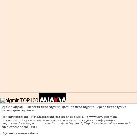
(c) Укррудпром — новости металлургии: цветная металлургия, черная металлургия,
металлургия Украины
При цитировании и использовании материалов ссылка на
www.ukrrudprom.ua
обязательна. Перепечатка, копирование или воспроизведение информации,
содержащей ссылку на агентства "Iнтерфакс-Україна", "Українськi Новини" в каком-либо
виде строго запрещены
Сделано в miavia estudia.