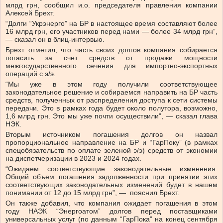
млрд грн, сообщил и.о. председателя правления компании
Алексей Брехт.
“Долги “Укрэнерго” на БР в настоящее время составляют более
16 млрд грн, его участников перед нами — более 34 млрд грн”,
— сказал он в блиц-интервью.
Брехт отметил, что часть своих долгов компания собирается
погасить за счет средств от продажи мощности
межгосударственного сечения для импортно-экспортных
операций с э/э.
“Мы уже в этом году получили соответствующее
законодательное решение и собираемся направить на БР часть
средств, полученных от распределения доступа к сети системы
передачи. Это в рамках года будет около полутора, возможно,
1,6 млрд грн. Это мы уже почти осуществили”, — сказал глава
НЭК.
Вторым источником погашения долгов он назвал
пропорциональное направление на БР и “ГарПоку” (в рамках
спецобязательств по оплате зеленой э/э) средств от экономии
на диспетчеризации в 2023 и 2024 годах.
“Ожидаем соответствующие законодательные изменения.
Общий объем погашения задолженности при принятии этих
соответствующих законодательных изменений будет в нашем
понимании от 12 до 15 млрд грн”, — пояснил Брехт.
Он также добавил, что компания ожидает погашения в этом
году НАЭК “Энергоатом” долгов перед поставщиками
универсальных услуг (по данным “ГарПока” на конец сентября