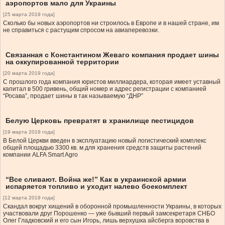
аэропортов мало для Украины
[25 марта 2019 года]
Сколько бы новых аэропортов ни строилось в Европе и в нашей стране, им
не справиться с растущим спросом на авиаперевозки.
Связанная с Константином Жеваго компания продает шины
на оккупированной территории
[20 марта 2019 года]
С прошлого года компания юристов миллиардера, которая имеет уставный
капитал в 500 гривень, общий номер и адрес регистрации с компанией
“Росава”, продает шины в так называемую “ДНР”
Белую Церковь превратят в хранилище пестицидов
[19 марта 2019 года]
В Белой Церкви введен в эксплуатацию новый логистический комплекс
общей площадью 3300 кв. м для хранения средств защиты растений
компании ALFA Smart Agro
“Все сливают. Война же!” Как в украинской армии
испаряется топливо и уходит налево боекомплект
[12 марта 2019 года]
Скандал вокруг хищений в оборонной промышленности Украины, в которых
участвовали друг Порошенко — уже бывший первый замсекретаря СНБО
Олег Гладковский и его сын Игорь, лишь верхушка айсберга воровства в