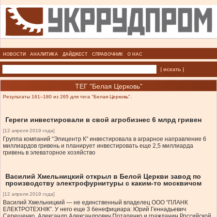
НОВОСТИ
АНАЛИТИКА
ДАЙДЖЕСТ
СПРАВОЧНИК
О НАС
| искать |
ТЕГ "Белая Церковь"
Результаты 161–180 из 265 для тега "Белая Церковь".
Гереги инвестировали в свой агробизнес 6 млрд гривен
[12 апреля 2019 года]
Группа компаний “Эпицентр К” инвестировала в аграрное направление 6
миллиардов гривень и планирует инвестировать еще 2,5 миллиарда
гривень в элеваторное хозяйство
Василий Хмельницкий открыл в Белой Церкви завод по
производству электрофурнитуры с каким-то москвичом
[12 апреля 2019 года]
Василий Хмельницкий — не единственный владелец ООО “ПЛАНК
ЕЛЕКТРОТЕХНІК”. У него еще 3 бенефициара: Юрий Геннадьевич
Серещенко, Александр Александрович Потапенко и гражданин Российской