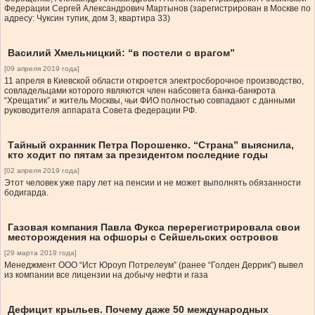
Федерации Сергей Александрович Мартынов (зарегистрирован в Москве по
адресу: Чуксин тупик, дом 3, квартира 33)
Василий Хмельницкий: “в постели с врагом”
[09 апреля 2019 года]
11 апреля в Киевской области откроется электросборочное производство,
совладельцами которого являются член набсовета банка-банкрота
“Хрещатик” и житель Москвы, чьи ФИО полностью совпадают с данными
руководителя аппарата Совета федерации РФ.
Тайный охранник Петра Порошенко. “Страна” выяснила,
кто ходит по пятам за президентом последние годы
[02 апреля 2019 года]
Этот человек уже пару лет на пенсии и не может выполнять обязанности
бодигарда.
Газовая компания Павла Фукса перерегистрировала свои
месторождения на офшоры с Сейшельских островов
[29 марта 2019 года]
Менеджмент ООО “Ист Юроуп Потрелеум” (ранее “Голден Деррик”) вывел
из компании все лицензии на добычу нефти и газа
Дефицит крыльев. Почему даже 50 международных