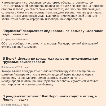
Намедни один из отечественных экспертов обозвал строительство
UNIT.City “отличной аллегорией правильного пути для Украины на примере
старого завода”. Действительно история того, что Василий Хмельницкий
сотворил с Киевским мотоциклетным заводом, весьма типична для наших
широт. Этакая украинская модель деиндустриализации всей страны с
элементами обмана, коррупции и кооперации с агрессором.
“Укрнафта” продолжает лидировать по размеру налоговой
задолженности
[11 февраля 2019 года]
Об этом сообщил и.о. заместителя главы Государственной фискальной
службы Евгений Бамбизов
В Белой Церкви до конца года запустят международные
грузовые авиаперевозки
[06 февраля 2019 года]
Коммунальное предприятие “Белоцерковский грузовой авиационный
комплекс” намерено открыть международный пункт пропуска через
госграницу на аэродроме “Белая Церковь” в мае и запустить
международные авиационные грузовые перевозки с участием частных
партнеров по логистическому бизнесу
“Гражданских отсечь!” Как Порошенко ходит в народ, а
Ляшко — ездит
[04 февраля 2019 года]