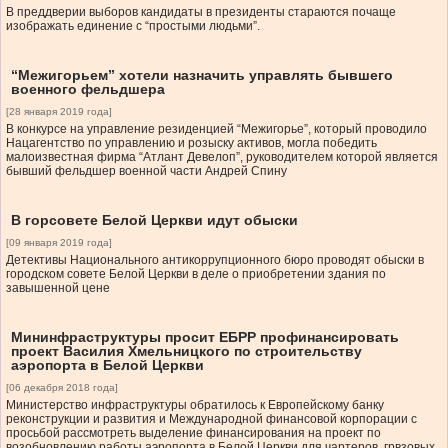
В преддверии выборов кандидаты в президенты стараются почаще
изображать единение с “простыми людьми”.
“Межигорьем” хотели назначить управлять бывшего
военного фельдшера
[28 января 2019 года]
В конкурсе на управление резиденцией “Межигорье”, который проводило
Нацагентство по управлению и розыску активов, могла победить
малоизвестная фирма “Атлант Девелоп”, руководителем которой является
бывший фельдшер военной части Андрей Спину
В горсовете Белой Церкви идут обыски
[09 января 2019 года]
Детективы Национального антикоррупционного бюро проводят обыски в
городском совете Белой Церкви в деле о приобретении здания по
завышенной цене
Мининфраструктуры просит ЕБРР профинансировать
проект Василия Хмельницкого по строительству
аэропорта в Белой Церкви
[06 декабря 2018 года]
Министерство инфраструктуры обратилось к Европейскому банку
реконструкции и развития и Международной финансовой корпорации с
просьбой рассмотреть выделение финансирования на проект по
возобновлению работы аэропорта в Белой Церкви для чартеров, грвзовых