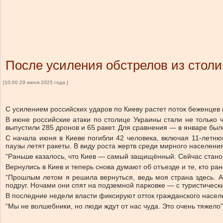
После усиления обстрелов из столи
[10:00 29 июня 2025 года ]
С усилением российских ударов по Киеву растет поток беженцев
В июне российские атаки по столице Украины стали не только 
выпустили 285 дронов и 65 ракет. Для сравнения — в январе бы
С начала июня в Киеве погибли 42 человека, включая 11-летню
паузы летят ракеты. В виду роста жертв среди мирного населени
“Раньше казалось, что Киев — самый защищённый. Сейчас станови
Вернулись в Киев и теперь снова думают об отъезде и те, кто ра
“Прошлым летом я решила вернуться, ведь моя страна здесь. А
подруг. Ночами они спят на подземной парковке — с туристическ
В последние недели власти фиксируют отток гражданского насел
“Мы не волшебники, но люди ждут от нас чуда. Это очень тяжело