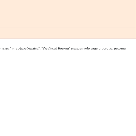
тва "Iнтерфакс-Україна", "Українськi Новини" в каком-либо виде строго запрещены