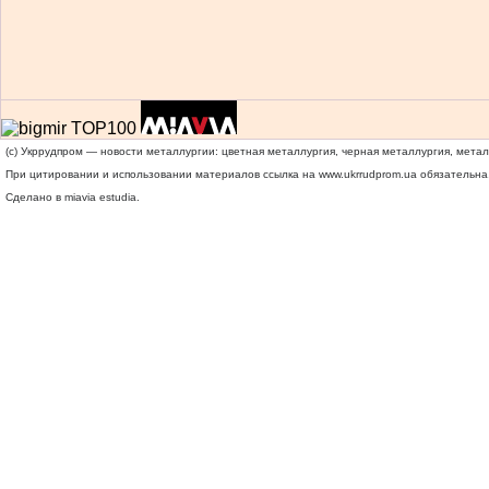
(c) Укррудпром — новости металлургии: цветная металлургия, черная металлургия, мета
При цитировании и использовании материалов ссылка на
www.ukrrudprom.ua
обязательна.
Сделано в miavia estudia.