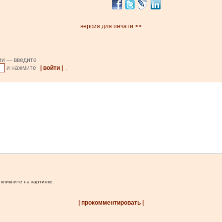
версия для печати >>
ии — введите
и нажмите
| войти |
.
 кликните на картинке.
| прокомментировать |