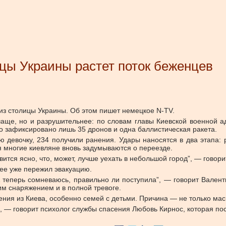
цы Украины растет поток беженцев
 из столицы Украины. Об этом пишет немецкое N-TV.
чаще, но и разрушительнее: по словам главы Киевской военной а
ло зафиксировано лишь 35 дронов и одна баллистическая ракета.
ю девочку, 234 получили ранения. Удары наносятся в два этапа: 
я многие киевляне вновь задумываются о переезде.
тся ясно, что, может, лучше уехать в небольшой город”, — говори
нее уже пережил эвакуацию.
 теперь сомневаюсь, правильно ли поступила”, — говорит Валент
им снаряжением и в полной тревоге.
ения из Киева, особенно семей с детьми. Причина — не только м
”, — говорит психолог службы спасения Любовь Кирнос, которая п