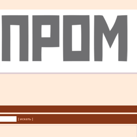
| искать |