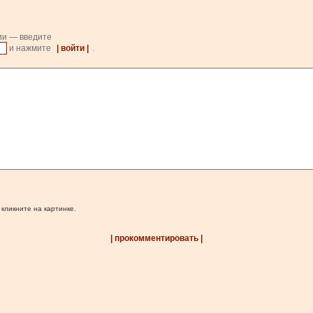
ии — введите
и нажмите
| войти |
.
 кликните на картинке.
| прокомментировать |