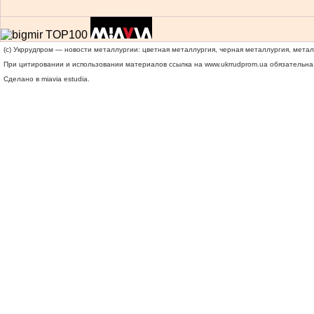
(c) Укррудпром — новости металлургии: цветная металлургия, черная металлургия, мета
При цитировании и использовании материалов ссылка на
www.ukrrudprom.ua
обязательна.
Сделано в miavia estudia.