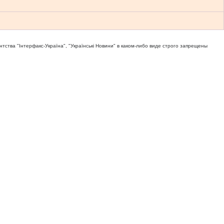
тва "Iнтерфакс-Україна", "Українськi Новини" в каком-либо виде строго запрещены