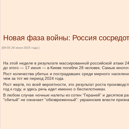
Новая фаза войны: Россия сосредо
[09:00 29 июня 2025 года ]
На этой неделе в результате массированной российской атаки 24
до этого — 17 июня — в Киеве погибли 28 человек. Самые много
Рост количества убитых и пострадавших среди мирного населен
чем за тот же период 2024 года.
Рост жертв, по всей вероятности, это результат роста производ
год к году, и здесь речь идет именно о беспилотниках.
В любом случае ночные налеты из сотен “Гераней” и десятков р
“сбитый” не означает “обезвреженный”: украинские власти призн