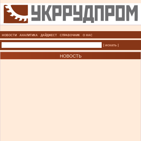
НОВОСТИ
АНАЛИТИКА
ДАЙДЖЕСТ
СПРАВОЧНИК
О НАС
| искать |
НОВОСТЬ