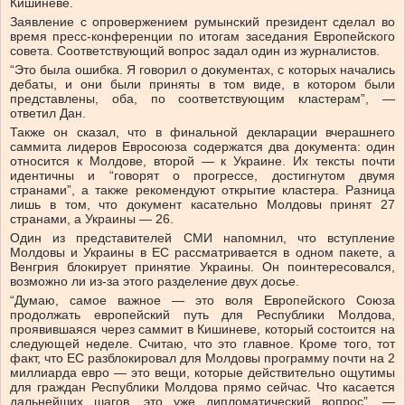
Кишиневе.
Заявление с опровержением румынский президент сделал во
время пресс-конференции по итогам заседания Европейского
совета. Соответствующий вопрос задал один из журналистов.
“Это была ошибка. Я говорил о документах, с которых начались
дебаты, и они были приняты в том виде, в котором были
представлены, оба, по соответствующим кластерам”, —
ответил Дан.
Также он сказал, что в финальной декларации вчерашнего
саммита лидеров Евросоюза содержатся два документа: один
относится к Молдове, второй — к Украине. Их тексты почти
идентичны и “говорят о прогрессе, достигнутом двумя
странами”, а также рекомендуют открытие кластера. Разница
лишь в том, что документ касательно Молдовы принят 27
странами, а Украины — 26.
Один из представителей СМИ напомнил, что вступление
Молдовы и Украины в ЕС рассматривается в одном пакете, а
Венгрия блокирует принятие Украины. Он поинтересовался,
возможно ли из-за этого разделение двух досье.
“Думаю, самое важное — это воля Европейского Союза
продолжать европейский путь для Республики Молдова,
проявившаяся через саммит в Кишиневе, который состоится на
следующей неделе. Считаю, что это главное. Кроме того, тот
факт, что ЕС разблокировал для Молдовы программу почти на 2
миллиарда евро — это вещи, которые действительно ощутимы
для граждан Республики Молдова прямо сейчас. Что касается
дальнейших шагов, это уже дипломатический вопрос”, —