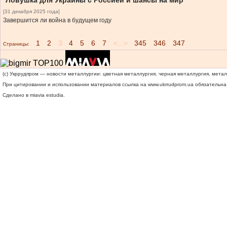
Ловушка для Украины с Россией и шансы на мир
[31 декабря 2025 года]
Завершится ли война в будущем году
1
2
3
4
5
6
7
<...>
345
346
347
Страницы:
(c) Укррудпром — новости металлургии: цветная металлургия, черная металлургия, мета
При цитировании и использовании материалов ссылка на
www.ukrrudprom.ua
обязательна.
Сделано в miavia estudia.