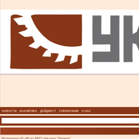
НОВОСТИ
АНАЛИТИКА
ДАЙДЖЕСТ
СПРАВОЧНИК
О НАС
Результаты 41–60 из 6922 для тега "Луганск".