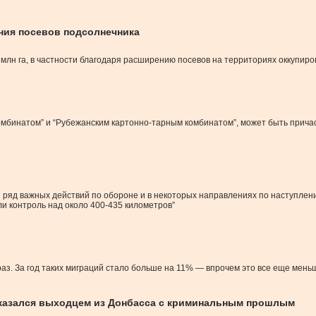
ния посевов подсолнечника
9 млн га, в частности благодаря расширению посевов на территориях оккупир
мбинатом” и “Рубежанским картонно-тарным комбинатом”, может быть причас
 ряд важных действий по обороне и в некоторых направлениях по наступлени
и контроль над около 400-435 километров”
раз. За год таких миграций стало больше на 11% — впрочем это все еще мен
казался выходцем из Донбасса с криминальным прошлым