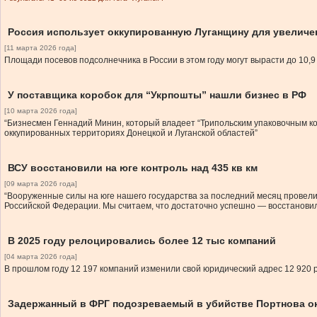
Россия использует оккупированную Луганщину для увеличе
[11 марта 2026 года]
Площади посевов подсолнечника в России в этом году могут вырасти до 10,
У поставщика коробок для “Укрпошты” нашли бизнес в РФ
[10 марта 2026 года]
“Бизнесмен Геннадий Минин, который владеет “Трипольским упаковочным ко
оккупированных территориях Донецкой и Луганской областей”
ВСУ восстановили на юге контроль над 435 кв км
[09 марта 2026 года]
“Вооруженные силы на юге нашего государства за последний месяц провели
Российской Федерации. Мы считаем, что достаточно успешно — восстановил
В 2025 году релоцировались более 12 тыс компаний
[04 марта 2026 года]
В прошлом году 12 197 компаний изменили свой юридический адрес 12 920 
Задержанный в ФРГ подозреваемый в убийстве Портнова о