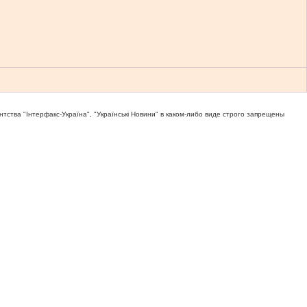
тва "Iнтерфакс-Україна", "Українськi Новини" в каком-либо виде строго запрещены