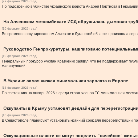
[27 февраля 2026 года]
По подозрению в убийстве украинского юриста Андрея Портнова в Германи
На Алчевском меткомбинате ИСД обрушилась дымовая труба
[19 февраля 2026 года]
Во временно оккупированном Алчевске в Луганской области произошла серь
Руководство Генпрокуратуры, нашпиговано потенциальными
[19 февраля 2026 года]
Генеральный прокурор Руслан Кравченко заявил, что не поддерживает публи
манипуляций
В Украине самая низкая минимальная зарплата в Европе
[18 февраля 2026 года]
По состоянию на январь 2026 г. среди стран-членов ЕС минимальная месячн
Оккупанты в Крыму установят дедлайн для перерегистраци
[16 февраля 2026 года]
В Севастополе планируют установить крайний срок для перерегистрации п
Оккупационные власти не могут поделить “ничейное” жилье