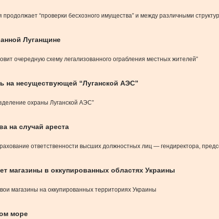
продолжает “проверки бесхозного имущества” и между различными структур
ванной Луганщине
овит очередную схему легализованного ограбления местных жителей”
ть на несуществующей “Луганской АЭС”
азделение охраны Луганской АЭС”
ва на случай ареста
рахование ответственности высших должностных лиц — гендиректора, предсе
ет магазины в оккупированных областях Украины
 свои магазины на оккупированных территориях Украины
ком море