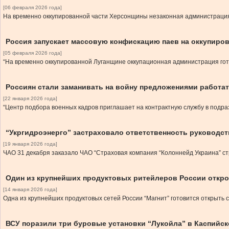
[06 февраля 2026 года]
На временно оккупированной части Херсонщины незаконная администрация 
Россия запускает массовую конфискацию паев на оккупиро
[05 февраля 2026 года]
“На временно оккупированной Луганщине оккупационная администрация гот
Россиян стали заманивать на войну предложениями работа
[22 января 2026 года]
“Центр подбора военных кадров приглашает на контрактную службу в подр
“Укргидроэнерго” застраховало ответственность руководст
[19 января 2026 года]
ЧАО 31 декабря заказало ЧАО “Страховая компания “Колоннейд Украина” ст
Один из крупнейших продуктовых ритейлеров России откро
[14 января 2026 года]
Одна из крупнейших продуктовых сетей России “Магнит” готовится открыть
ВСУ поразили три буровые установки “Лукойла” в Каспийс