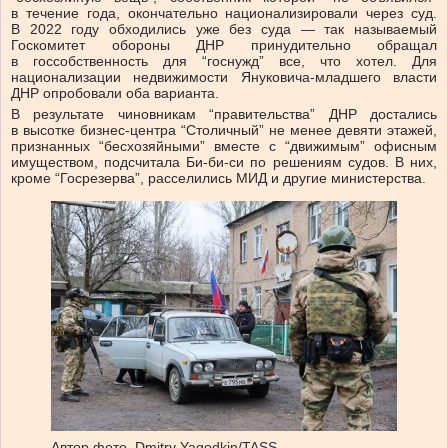
в течение года, окончательно национализировали через суд.
В 2022 году обходились уже без суда — так называемый
Госкомитет обороны ДНР принудительно обращал
в госсобственность для “госнужд” все, что хотел. Для
национализации недвижимости Януковича-младшего власти
ДНР опробовали оба варианта.
В результате чиновникам “правительства” ДНР достались
в высотке бизнес-центра “Столичный” не менее девяти этажей,
признанных “бесхозяйными” вместе с “движимым” офисным
имуществом, подсчитала Би-би-си по решениям судов. В них,
кроме “Госрезерва”, расселились МИД и другие министерства.
Автор фото,
Dmitry Yagodkin/TASS