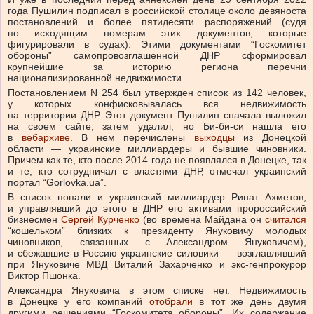
года Пушилин подписал в российской столице около девяноста
постановлений и более пятидесяти распоряжений (судя
по исходящим номерам этих документов, которые
фигурировали в судах). Этими документами “Госкомитет
обороны” самопровозглашенной ДНР сформировал
крупнейшие за историю региона перечни
национализированной недвижимости.
Постановлением N 254 был утвержден список из 142 человек,
у которых конфисковывалась вся недвижимость
на территории ДНР. Этот документ Пушилин сначала выложил
на своем сайте, затем удалил, но Би-би-си нашла его
в
вебархиве
. В нем перечислены
выходцы
из Донецкой
области — украинские миллиардеры и бывшие чиновники.
Причем как те, кто после 2014 года не появлялся в Донецке, так
и те, кто сотрудничал с властями ДНР, отмечал украинский
портал “Gorlovka.ua”.
В список попали и украинский миллиардер Ринат Ахметов,
и управлявший до этого в ДНР его активами пророссийский
бизнесмен
Сергей Курченко
(во времена Майдана он
считался
“кошельком” близких к президенту Януковичу молодых
чиновников, связанных с Александром Януковичем),
и сбежавшие в Россию украинские силовики — возглавлявший
при Януковиче МВД Виталий Захарченко и экс-генпрокурор
Виктор Пшонка.
Александра Януковича в этом списке нет. Недвижимость
в Донецке у его компаний
отобрали
в тот же день двумя
другими решениями “Госкомитета обороны”. Их содержание