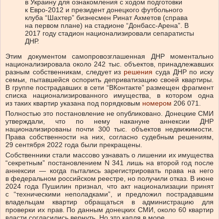
в Украину для ознакомления с ходом подготовки
к Евро-2012 и президент донецкого футбольного
клуба “Шахтер” бизнесмен Ринат Ахметов (справа
на первом плане) на стадионе “Донбасс-Арена”. В
2017 году стадион национализировали сепаратисты
ДНР.
Этим документом самопровозглашенная ДНР моментально
национализировала около 242 тыс. объектов, принадлежавших
разным собственникам, следует из
решения
суда ДНР по иску
семьи, пытавшейся оспорить деприватизацию своей квартиры.
В группе пострадавших в сети “ВКонтакте” размещен фрагмент
списка национализированного имущества, в котором одна
из таких квартир указана под порядковым
номером
206 071.
Полностью это постановление не опубликовано. Донецкие СМИ
утверждали, что по нему накануне аннексии ДНР
национализированы почти 300 тыс. объектов недвижимости.
Права собственности на них, согласно судебным решениям,
29 сентября 2022 года были прекращены.
Собственники стали массово узнавать о лишении их имущества
“секретным” постановлением N 341 лишь на второй год после
аннексии — когда пытались зарегистрировать права на него
в федеральном российском реестре, но получили отказ. В июне
2024 года Пушилин признал, что акт национализации принят
с “техническими неполадками”, и предложил пострадавшим
владельцам квартир обращаться в администрацию для
проверки их прав. По данным донецких СМИ, около 60 квартир
власти согласились вернуть. Но это капля в море.