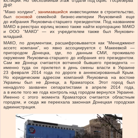
юстиции. Но “бесхозяйный этаж” отдали под офис “Госрезерва”
ДНР.
“Мако холдинг”,
занимавшийся
инвестициями в строительство,
был
основой
семейной бизнес-империи Януковичей еще
до избрания Януковича-старшего президентом. Под названием
МАКО в реестрах юрлиц можно также найти корпорацию МАКО
и ООО “МАКО” — их учредителем также был Янукович-
младший.
МАКО, по документам, расшифровывается как “Менеджмент
ассетс компани”, но явно ассоциируется с Макеевкой —
пригородом Донецка, где, по данным СМИ, проживало
окружение Януковича-старшего до избрания его президентом.
Сам же Донецк считается вотчиной бывшего президента —
именно туда он прилетел в день смены власти в Украине
23 февраля 2014 года по дороге в аннексированный Крым.
Но юридическим адресом компаний Януковича на востоке
Украины был не Донецк, а Краматорск. Этот город был
ненадолго захвачен сепаратистами в апреле 2014 года,
а в июле того же года контроль над городом вернулся Украине.
Именно с этого момента Краматорск считается областным
городом, и сюда же переехала законная Донецкая городская
администрация.