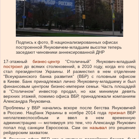
Подпись к фото,
В национализированных офисах
построенной Януковичем-младшим высотки теперь
заседают чиновники аннексированной ДНР
17-этажный
бизнес-центр
“Столичный” Янукович-младший
построил
до всяких столкновений, в 2010 году, когда его отец
стал президентом Украины. И разместил в нем отделение
“Всеукраинского банка развития” (ВБР) с головным офисом
в Киеве. Банк принадлежал лично Януковичу-младшему и был
финансовым центром бизнес-империи семьи. Часть площадей
в “Столичном” инвестор продал, но как минимум девять
верхних этажей, помимо офиса ВБР, принадлежали компаниям
Александра Януковича.
Проблемы у ВБР начались вскоре после бегства Януковичей
в Россию. Нацбанк Украины в ноябре 2014 года
признал
ВБР
неплатежеспособным и ввел в нем временную
администрацию — мотивируя это тем, что Александр Янукович
попал под санкции Евросоюза. Сам он
называл
это решение
рейдерским захватом.