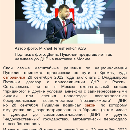
Автор фото,
Mikhail Tereshenko/TASS
Подпись к фото,
Денис Пушилин представляет так
называемую ДНР на выставке в Москве
Свои самые масштабные решения по национализации
Пушилин принимал практически по пути в Кремль, куда
отправился
28 сентября 2022 года заключать с Владимиром
Путиным договор о присоединении ДНР к России.
Согласовывал ли он в Москве окончательный список
“приданого” и другие условия аннексии с заинтересованными
лицами или спешил напоследок воспользоваться
беспредельными возможностями “независимости” ДНР,
но 28 сентября Пушилин подписал
закон
, по которому
имущество лиц, зарегистрированных в Украине (в том числе
в Донецке до самопровозглашения ДНР) и других
“недружественных” государствах, автоматически переходило
в госсобственность.
И уже в последний перед аннексией день 29 сентября 2022