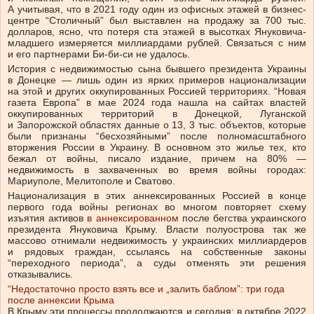
А учитывая, что в 2021 году один из офисных этажей в бизнес-
центре “Столичный” был выставлен на продажу за 700 тыс.
долларов, ясно, что потеря ста этажей в высотках Януковича-
младшего измеряется миллиардами рублей. Связаться с ним
и его партнерами Би-би-си не удалось.
История с недвижимостью сына бывшего президента Украины
в Донецке — лишь один из ярких примеров национализации
на этой и других оккупированных Россией территориях. “Новая
газета Европа” в мае 2024 года нашла на сайтах властей
оккупированных территорий в Донецкой, Луганской
и Запорожской областях данные о 13, 3 тыс. объектов, которые
были признаны “бесхозяйными” после полномасштабного
вторжения России в Украину. В основном это жилье тех, кто
бежал от войны, писало издание, причем на 80% —
недвижимость в захваченных во время войны городах:
Мариуполе, Мелитополе и Сватово.
Национализация в этих аннексированных Россией в конце
первого года войны регионах во многом повторяет схему
изъятия активов
в аннексированном
после бегства украинского
президента Януковича Крыму. Власти полуострова так же
массово отнимали недвижимость у украинских миллиардеров
и рядовых граждан, ссылаясь на собственные законы
“переходного периода”, а суды отменять эти решения
отказывались.
“Недостаточно просто взять все и „залить баблом”: три года
после аннексии Крыма
В Крыму эти процессы продолжаются и сегодня: в октябре 2022