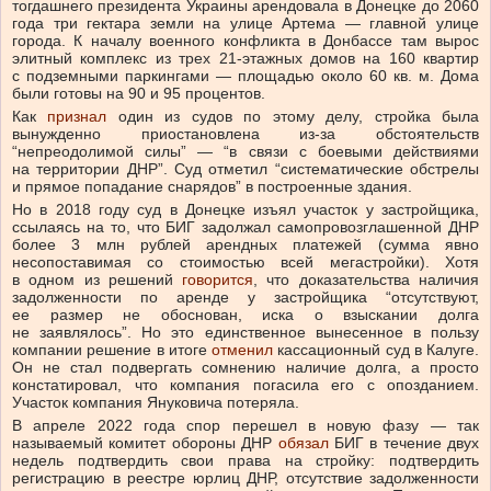
тогдашнего президента Украины арендовала в Донецке до 2060
года три гектара земли на улице Артема — главной улице
города. К началу военного конфликта в Донбассе там вырос
элитный комплекс из трех 21-этажных домов на 160 квартир
с подземными паркингами — площадью около 60 кв. м. Дома
были готовы на 90 и 95 процентов.
Как
признал
один из судов по этому делу, стройка была
вынужденно приостановлена из-за обстоятельств
“непреодолимой силы” — “в связи с боевыми действиями
на территории ДНР”. Суд отметил “систематические обстрелы
и прямое попадание снарядов” в построенные здания.
Но в 2018 году суд в Донецке изъял участок у застройщика,
ссылаясь на то, что БИГ задолжал самопровозглашенной ДНР
более 3 млн рублей арендных платежей (сумма явно
несопоставимая со стоимостью всей мегастройки). Хотя
в одном из решений
говорится
, что доказательства наличия
задолженности по аренде у застройщика “отсутствуют,
ее размер не обоснован, иска о взыскании долга
не заявлялось”. Но это единственное вынесенное в пользу
компании решение в итоге
отменил
кассационный суд в Калуге.
Он не стал подвергать сомнению наличие долга, а просто
констатировал, что компания погасила его с опозданием.
Участок компания Януковича потеряла.
В апреле 2022 года спор перешел в новую фазу — так
называемый комитет обороны ДНР
обязал
БИГ в течение двух
недель подтвердить свои права на стройку: подтвердить
регистрацию в реестре юрлиц ДНР, отсутствие задолженности