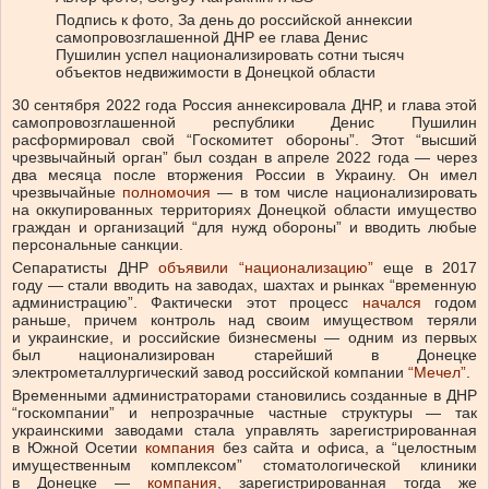
Подпись к фото,
За день до российской аннексии
самопровозглашенной ДНР ее глава Денис
Пушилин успел национализировать сотни тысяч
объектов недвижимости в Донецкой области
30 сентября 2022 года Россия аннексировала ДНР, и глава этой
самопровозглашенной республики Денис Пушилин
расформировал свой “Госкомитет обороны”. Этот “высший
чрезвычайный орган” был создан в апреле 2022 года — через
два месяца после вторжения России в Украину. Он имел
чрезвычайные
полномочия
— в том числе национализировать
на оккупированных территориях Донецкой области имущество
граждан и организаций “для нужд обороны” и вводить любые
персональные санкции.
Сепаратисты ДНР
объявили
“национализацию”
еще в 2017
году — стали вводить на заводах, шахтах и рынках “временную
администрацию”. Фактически этот процесс
начался
годом
раньше, причем контроль над своим имуществом теряли
и украинские, и российские бизнесмены — одним из первых
был национализирован старейший в Донецке
электрометаллургический завод российской компании
“Мечел”
.
Временными администраторами становились созданные в ДНР
“госкомпании” и непрозрачные частные структуры — так
украинскими заводами стала управлять зарегистрированная
в Южной Осетии
компания
без сайта и офиса, а “целостным
имущественным комплексом” стоматологической клиники
в Донецке —
компания
, зарегистрированная тогда же