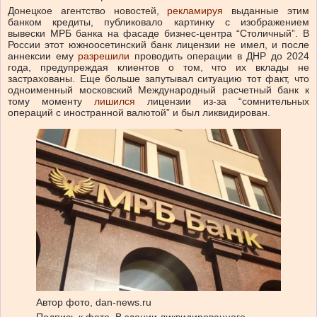
Донецкое агентство новостей,
рекламируя
выданные этим
банком кредиты, публиковало картинку с изображением
вывески МРБ банка на фасаде бизнес-центра “Столичный”. В
России этот южноосетинский банк лицензии не имел, и после
аннексии ему
разрешили
проводить операции в ДНР до 2024
года, предупреждая клиентов о том, что их вклады не
застрахованы. Еще больше запутывал ситуацию тот факт, что
одноименный московский Международный расчетный банк к
тому моменту
лишился
лицензии из-за “сомнительных
операций с иностранной валютой” и был ликвидирован.
Автор фото,
dan-news.ru
Подпись к фото,
В здании ликвидированного