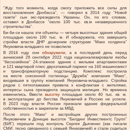
“Жду того момента, когда смогу приложить все силы для
восстановления Донбасса”, — говорил в 2014 году “Новой
газете” сын экс-президента Украины. Он, по его словам,
оставил в Донбассе “около 100 тыс. кв.м незавершенного
строительства”.
Би-би-си нашла эти объекты — четыре высотных здания общей
площадью около 100 тыс. м. И обнаружила, что завершить
стройки власти ДНР дочерним структурам “Мако холдинга”
Януковича-младшего не позволили.
В 2016 году они
обнаружили
, а в последний день перед
аннексией 29 сентября 2022 года национализировали якобы
“бесхозяйное” 24-этажное здание с жилыми апартаментами
и 121 квартирой плюс двухэтажный паркинг на 160 машиномест
и трансформаторную подстанцию. Комплекс построила
на месте снесенной гостиницы “Дружба” компания “Мако”,
входившая в группу компаний Януковича-младшего. Стройка
рядом с пятиэтажками привела к конфликтам с жителями,
интересы сына президента защищала милиция. Но времена
изменились. Ввести
высотку
площадью около 40 тыс. кв. м.
в эксплуатацию до бегства Януковичей в Россию не успели.
В 2023 году власти России признали здание федеральной
собственностью и закрепили за МВД.
После этого “Мако” и застройщик других построенных
Януковичем в Донецке высоток “Билдинг Инвестментс Групп”
(БИГ) перешли под контроль Сергея Дьяченко (как писали
СМИ, тесно связанного с семьей Януковичей) и стали судиться