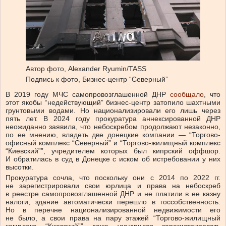
Автор фото,
Alexander Ryumin/TASS
Подпись к фото,
Бизнес-центр “Северный”
В 2019 году МЧС самопровозглашенной ДНР
сообщало
, что
этот якобы “недействующий” бизнес-центр затопило шахтными
грунтовыми водами. Но национализировали его лишь через
пять лет. В 2024 году прокуратура аннексированной ДНР
неожиданно заявила, что небоскребом продолжают незаконно,
по ее мнению, владеть две донецкие компании — “Торгово-
офисный комплекс “Северный” и “Торгово-жилищный комплекс
“Киевский””, учредителем которых был кипрский оффшор.
И обратилась в суд в Донецке с иском об истребовании у них
высотки.
Прокуратура сочла, что поскольку они с 2014 по 2022 гг.
не зарегистрировали свои юрлица и права на небоскреб
в реестре самопровозглашенной ДНР и не платили в ее казну
налоги, здание автоматически перешло в госсобственность.
Но в перечне национализированной недвижимости его
не было, а свои права на пару этажей “Торгово-жилищный