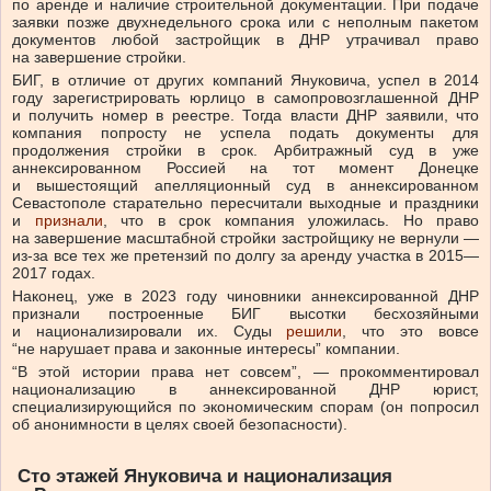
по аренде и наличие строительной документации. При подаче
заявки позже двухнедельного срока или с неполным пакетом
документов любой застройщик в ДНР утрачивал право
на завершение стройки.
БИГ, в отличие от других компаний Януковича, успел в 2014
году зарегистрировать юрлицо в самопровозглашенной ДНР
и получить номер в реестре. Тогда власти ДНР заявили, что
компания попросту не успела подать документы для
продолжения стройки в срок. Арбитражный суд в уже
аннексированном Россией на тот момент Донецке
и вышестоящий апелляционный суд в аннексированном
Севастополе старательно пересчитали выходные и праздники
и
признали
, что в срок компания уложилась. Но право
на завершение масштабной стройки застройщику не вернули —
из-за все тех же претензий по долгу за аренду участка в 2015—
2017 годах.
Наконец, уже в 2023 году чиновники аннексированной ДНР
признали построенные БИГ высотки бесхозяйными
и национализировали их. Суды
решили
, что это вовсе
“не нарушает права и законные интересы” компании.
“В этой истории права нет совсем”, — прокомментировал
национализацию в аннексированной ДНР юрист,
специализирующийся по экономическим спорам (он попросил
об анонимности в целях своей безопасности).
Сто этажей Януковича и национализация