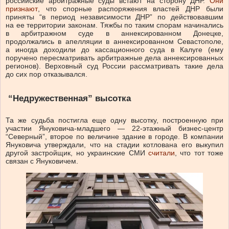
российские арбитражные суды встают на сторону ДНР.
Они
признают
, что спорные распоряжения властей ДНР были
приняты “в период независимости ДНР” по действовавшим
на ее территории законам. Тяжбы по таким спорам начинались
в арбитражном суде в аннексированном Донецке,
продолжались в апелляции в аннексированном Севастополе,
а иногда доходили до кассационного суда в Калуге (ему
поручено пересматривать арбитражные дела аннексированных
регионов). Верховный суд России рассматривать такие дела
до сих пор отказывался.
“Недружественная” высотка
Та же судьба постигла еще одну высотку, построенную при
участии Януковича-младшего — 22-этажный бизнес-центр
“Северный”, второе по величине здание в городе. В компании
Януковича утверждали, что на стадии котлована его выкупил
другой застройщик, но украинские СМИ
считали
, что тот тоже
связан с Януковичем.