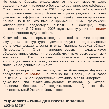
Не спасло бывших владельцев от потери высотки даже
раскрытие имени конечного бенефициара кипрского оффшора.
Ответственность за него в 2024 году взял на себя крымский
предприниматель Виктор Зимин — и даже уведомил о своем
участии в оффшоре налоговую службу аннексированного
Крыма. Но в то, что именно крымчанин Зимин фактически
контролирует владельцев высотки в Донецке, суды
не поверили. И 27 января 2025 года высотку у них
решением
апелляционного суда отобрали.
Каким образом проверяла сведения о собственниках спорного
имущества прокуратура, демонстрируют представленные
ею в суды доказательства в виде “данных сервиса „Спарк-
Интерфакс””. Этот интернет-сервис аккумулирует
общедоступные сведения о российских и некоторых украинских
компаниях. Им активно пользуются журналисты,
но официальной эта база данных не является и юридического
значения ее данные не имеют.
В другом споре о бывшем имуществе Александра Януковича
прокуратура
ссылалась
не только на “Спарк”, но и вовсе
на некие “иные общедоступные источники в сети Интернет” —
доказывая, что местонахождением компании, у которой
признали “бесхозяйной” недвижимость в Донецке, был
подконтрольный Украине Краматорск.
“Приложить силы для восстановления
Донбасса”