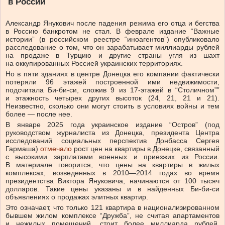
в России
Александр Янукович после падения режима его отца и бегства
в Россию банкротом не стал. В феврале издание “Важные
истории” (в российском реестре “иноагентов”) опубликовало
расследование о том, что он зарабатывает миллиарды рублей
на продаже в Турцию и другие страны угля из шахт
на оккупированных Россией украинских территориях.
Но в пяти зданиях в центре Донецка его компании фактически
потеряли 96 этажей построенной ими недвижимости,
подсчитала Би-би-си, сложив 9 из 17-этажей в “Столичном””
и этажность четырех других высоток (24, 21, 21 и 21).
Неизвестно, сколько они могут стоить в условиях войны и тем
более — после нее.
В январе 2025 года украинское издание “Остров” (под
руководством журналиста из Донецка, президента Центра
исследований социальных перспектив Донбасса Сергея
Гармаша)
отмечало
рост цен на квартиры в Донецке, связанный
с высокими зарплатами военных и приезжих из России.
В материале говорится, что цены на квартиры в жилых
комплексах, возведенных в 2010—2014 годах во время
президентства Виктора Януковича, начинаются от 100 тысяч
долларов. Такие цены указаны и в найденных Би-би-си
объявлениях о продажах элитных квартир.
Это означает, что только 121 квартира в национализированном
бывшем жилом комплексе “Дружба”, не считая апартаментов
и нежилых помещений, стоит более миллиарда рублей.