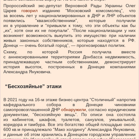
Пророссийский экс-депутат Верховной Рады Украины Олег
Царев
говорил
изданию “Московский комсомолец”, что
за восемь лет у национализированных в ДНР и ЛНР объектов
появились “квазисобственники”, которые получили
их в управление и “привыкли к тому, что эти объекты как бы
„их”, хотя они их не покупали”. “После национализации у них
возникнет возможность выкупить это имущество при наличии
живых законных собственников, которые находятся в РФ.
Донецк — очень богатый город”, — прогнозировал политик.
Схему, по которой Россия получила вместе
с аннексированными территориями Донбасса недвижимость,
принадлежавшую частным собственникам, демонстрирует
история высоток, построенных в Донецке компаниями
Александра Януковича.
“Бесхозяйные” этажи
В 2021 году на 16-м этаже бизнес-центра “Столичный” напротив
кафедрального собора в Донецке чиновники
самопровозглашенной ДНР
обнаружили
, согласно юридическим
документам, “бесхозяйную вещь”. По описи она состояла
из кабинетов, шкафов, туалетов, санузлов, умывальной,
коридора и тамбура. Все это богатство общей площадью около
600 кв.м принадлежало “Мако холдингу” Александра Януковича,
и данные об этом хранились в Донецком городском управлении