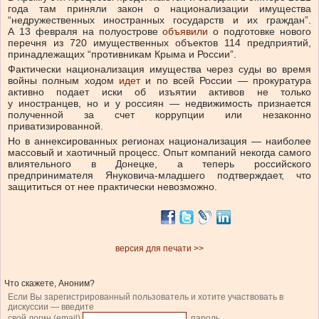
года там приняли закон о национализации имущества
“недружественных иностранных государств и их граждан”.
А 13 февраля на полуострове
объявили
о подготовке нового
перечня из 720 имущественных объектов 114 предприятий,
принадлежащих “противникам Крыма и России”.
Фактически национализация имущества через суды во время
войны полным ходом
идет
и по всей России — прокуратура
активно подает иски об изъятии активов не только
у иностранцев, но и у россиян — недвижимость признается
полученной за счет коррупции или незаконно
приватизированной.
Но в аннексированных регионах национализация — наиболее
массовый и хаотичный процесс. Опыт компаний некогда самого
влиятельного в Донецке, а теперь российского
предпринимателя Януковича-младшего подтверждает, что
защититься от нее практически невозможно.
версия для печати >>
Что скажете, Аноним?
Если Вы зарегистрированный пользователь и хотите участвовать в
дискуссии — введите
свой логин (email)
, пароль