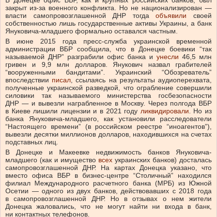
В Донецке офис ВБР, как и крупных российских банков, был
закрыт из-за военного конфликта. Но не национализирован —
власти самопровозглашенной ДНР тогда
объявили
своей
собственностью лишь государственные активы Украины, а банк
Януковича-младшего формально оставался частным.
В июне 2015 года пресс-служба украинской временной
администрации ВБР сообщила, что в Донецке боевики “так
называемой ДНР” разграбили офис банка и
унесли
46,5 млн
гривен и 9,9 млн долларов. Янукович назвал грабителей
“вооруженными бандитами”. Украинский “Обозреватель”
впоследствии
писал
, ссылаясь на результаты аудиоперехвата,
полученные украинской разведкой, что ограбление совершили
силовики так называемого министерства госбезопасности
ДНР — и вывезли награбленное в Москву. Через полгода ВБР
в Киеве лишили лицензии и в 2021 году
ликвидировали
. Но из
банка Януковича-младшего, как установили расследователи
“Настоящего времени” (в российском реестре “иноагентов”),
вывезли десятки миллионов долларов, находившихся на счетах
подставных лиц.
В Донецке и Макеевке недвижимость банков Януковича-
младшего (как и имущество
всех
украинских банков) досталась
самопровозглашенной ДНР. На картах Донецка указано, что
вместо офиса ВБР в бизнес-центре “Столичный” находился
филиал Международного расчетного банка (МРБ) из Южной
Осетии — одного из двух банков, действовавших с 2018 года
в самопровозглашенной ДНР. Но в отзывах о нем жители
Донецка жаловались, что не могут найти ни входа в банк,
ни контактных телефонов.