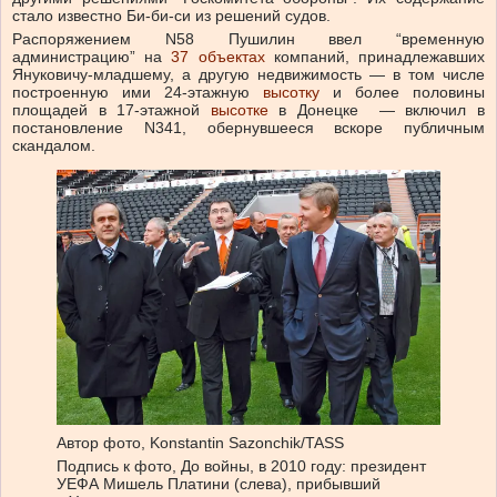
стало известно Би-би-си из решений судов.
Распоряжением N58 Пушилин ввел “временную
администрацию” на
37 объектах
компаний, принадлежавших
Януковичу-младшему, а другую недвижимость — в том числе
построенную ими 24-этажную
высотку
и более половины
площадей в 17-этажной
высотке
в Донецке — включил в
постановление N341, обернувшееся вскоре публичным
скандалом.
Автор фото,
Konstantin Sazonchik/TASS
Подпись к фото,
До войны, в 2010 году: президент
УЕФА Мишель Платини (слева), прибывший