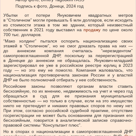
Подпись к фото,
Донецк, 2024 год
Убытки от потери Януковичем квадратных метров
в “Столичном” могли превышать 6 млн долларов, если исходить
из стоимости этажа в том же здании, который неизвестный
собственник в 2021 году выставил на
продажу
по цене около
700 тыс. долларов.
“Мако холдинг” пытался оспорить национализацию своих
этажей в “Столичном”, но не смог доказать права на них —
до аннексии компания считалась “нерезидентом”
самопровозглашенной ДНР, поскольку за перерегистрацией
в Донецке до аннексии не обращалась. Янукович-младший
зарегистрировал ее уже в российском реестре юрлиц в 2023
году — но это ему не помогло. Компания жаловалась, что
национализация противоречила законам России и у властей
ДНР не было полномочий отбирать у нее собственность.
Российские законы позволяют органам власти ставить
бесхозяйную, по их мнению, недвижимость на учет и через год
обращаться в суд для ее признания муниципальной
собственностью — но только в случае, если на это имущество
никто не претендует и никаких правовых споров по нему нет.
При этом, согласно российской судебной практике, отсутствие
госрегистрации не может быть основанием для признания его
бесхозяйным, говорится в аналитической записке справочно-
правовой системы “Консультант плюс”.
Но в спорах о национализации в самопровозглашенной ДНР