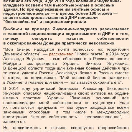
вотчиной его отца, и до 2014 года компании Януковича-
младшего возвели там высотные жилые и офисные
здания. Но принадлежавшие им элитные офисы и
недостроенное жилье — в целом, более 100 этажей —
власти самопровозглашенной ДНР признали
“бесхозяйными” и национализировали.
Би-би-си на примере Януковича-младшего рассказывает
о массовой национализации недвижимости в ДНР и о том,
почему оспорить изъятие собственности
в оккупированном Донецке практически невозможно.
“Мой бизнес находится почти полностью на территории
Донецкой области”, —
рассказывал
“Новой газете” в 2014 году
Александр Янукович — сын сбежавшего в Россию во время
Майдана экс-президента Украины Виктора Януковича.
В Донецкой области тогда шли активные боевые действия при
теневом участии России. Александр бежал в Россию вместе
с отцом, но подчеркивал: “Мой основной бизнес находится
в Украине, и главное для меня — попытаться сохранить его”.
В 2014 году украинский бизнесмен Александр Викторович
Янукович опасался национализации своих активов на родине
именно властями Украины. “Законных оснований для
национализации моей собственности не существует. Если
их попытаются придумать — мы будем защищаться всеми
законными способами, в том числе в международных
институциях. Частная собственность — неприкосновенна”, —
заявлял он.
Но недвижимость в вотчине свергнутого пророссийского