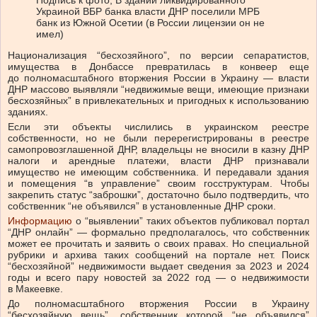
Украиной ВБР банка власти ДНР поселили МРБ
банк из Южной Осетии (в России лицензии он не
имел)
Национализация “бесхозяйного”, по версии сепаратистов,
имущества в Донбассе превратилась в конвеер еще
до полномасштабного вторжения России в Украину — власти
ДНР массово выявляли “недвижимые вещи, имеющие признаки
бесхозяйных” в привлекательных и пригодных к использованию
зданиях.
Если эти объекты числились в украинском реестре
собственности, но не были перерегистрированы в реестре
самопровозглашенной ДНР, владельцы не вносили в казну ДНР
налоги и арендные платежи, власти ДНР признавали
имущество не имеющим собственника. И передавали здания
и помещения “в управление” своим госструктурам. Чтобы
закрепить статус “заброшки”, достаточно было подтвердить, что
собственник “не объявился” в установленные ДНР сроки.
Информацию
о “выявлении” таких объектов публиковал портал
“ДНР онлайн” — формально предполагалось, что собственник
может ее прочитать и заявить о своих правах. Но специальной
рубрики и архива таких сообщений на портале нет. Поиск
“бесхозяйной” недвижимости выдает сведения за 2023 и 2024
годы и всего пару новостей за 2022 год — о недвижимости
в Макеевке.
До полномасштабного вторжения России в Украину
“бесхозяйную вещь”, собственник которой “не объявился”