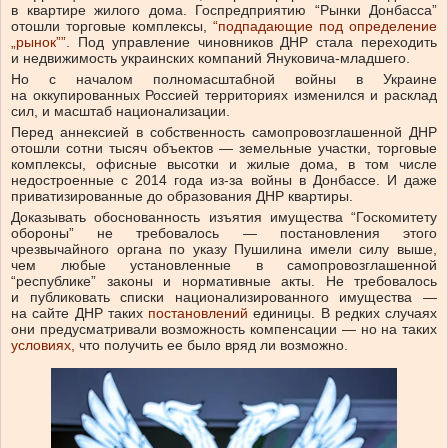
в квартире жилого дома. Госпредприятию “Рынки Донбасса”
отошли торговые комплексы,
“подпадающие под определение
„рынок””
. Под управление чиновников ДНР стала переходить
и недвижимость украинских компаний Януковича-младшего.
Но с началом полномасштабной войны в Украине
на оккупированных Россией территориях изменился и расклад
сил, и масштаб национализации.
Перед аннексией в собственность самопровозглашенной ДНР
отошли сотни тысяч объектов — земельные участки, торговые
комплексы, офисные высотки и жилые дома, в том числе
недостроенные с 2014 года из-за войны в Донбассе. И даже
приватизированные до образования ДНР квартиры.
Доказывать обоснованность изъятия имущества “Госкомитету
обороны” не требовалось — постановления этого
чрезвычайного органа по указу Пушилина имели силу выше,
чем любые установленные в самопровозглашенной
“республике” законы и нормативные акты. Не требовалось
и публиковать списки национализированного имущества —
на сайте ДНР таких
постановлений
единицы. В редких случаях
они предусматривали возможность компенсации — но на таких
условиях,
что получить ее было вряд ли возможно.