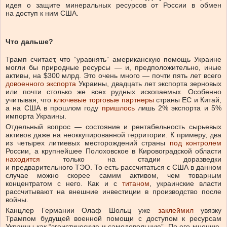
идея о защите минеральных ресурсов от России в обмен
на доступ к ним США.
Что дальше?
Трамп считает, что “уравнять” американскую помощь Украине
могли бы природные ресурсы — и, предположительно, иные
активы, на $300 млрд. Это очень много — почти пять лет всего
довоенного экспорта
Украины, двадцать лет экспорта зерновых
или почти столько же всех рудных ископаемых. Особенно
учитывая, что
ключевые торговые партнеры
страны ЕС и Китай,
а на США в прошлом году
пришлось
лишь 2% экспорта и 5%
импорта Украины.
Отдельный вопрос — состояние и рентабельность сырьевых
активов даже на неоккупированной территории. К примеру, два
из четырех литиевых месторождений страны
под контролем
России, а крупнейшее Полоховское в Кировоградской области
находится
только на стадии доразведки
и предварительного ТЭО. То есть рассчитаться с США в данном
случае можно скорее самим активом, чем товарным
концентратом с него. Как и с
титаном
, украинские власти
рассчитывают на внешние инвестиции в производство после
войны.
Канцлер Германии Олаф Шольц уже
заклеймил
увязку
Трампом будущей военной помощи с доступом к ресурсам
Украины как “эгоистическую и самодовольную”. По его мнению,