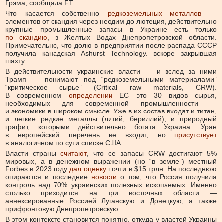
Грэма, сообщала FT.
Что касается собственно
редкоземельных металлов
—
элементов от скандия через неодим до лютеция, действительно
крупные промышленные запасы в Украине есть только
по скандию
, в Желтых Водах Днепропетровской области.
Примечательно, что долю в предприятии после распада СССР
получила канадская Ashurst Technology, вскоре закрывшая
шахту.
В действительности украинские власти — и вслед за ними
Трамп — понимают под “редкоземельными материалами”
“критическое сырье” (Critical raw materials, CRW).
В современном
определении
ЕС это 30 видов сырья,
необходимых для современной промышленности —
и экономики в широком смысле. Уже в их состав входят и титан,
и легкие редкие металлы (литий, бериллий), и природный
графит, которыми действительно богата Украина. Уран
в европейский перечень не входит, но
присутствует
в аналогичном по сути списке США.
Власти страны
считают
, что ее запасы CRW достигают 5%
мировых, а в денежном выражении (но “в земле”) местный
Forbes в 2023 году
дал оценку
почти в $15 трлн. На последнюю
опираются и последние
новости
о том, что Россия получила
контроль над 70% украинских полезных ископаемых. Именно
столько приходится на три восточных области —
аннексированные Россией Луганскую и Донецкую, а также
прифронтовую Днепропетровскую.
В этом контексте становится понятно, откуда у властей Украины