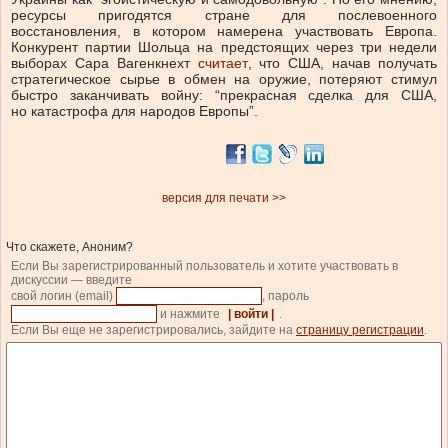
ресурсы пригодятся стране для послевоенного
восстановления, в котором намерена участвовать Европа.
Конкурент партии Шольца на предстоящих через три недели
выборах Сара Вагенкнехт
считает
, что США, начав получать
стратегическое сырье в обмен на оружие, потеряют стимул
быстро заканчивать войну: “прекрасная сделка для США,
но катастрофа для народов Европы”.
версия для печати >>
Что скажете, Аноним?
Если Вы зарегистрированный пользователь и хотите участвовать в
дискуссии — введите
свой логин (email)
, пароль
и нажмите
| войти |
.
Если Вы еще не зарегистрировались, зайдите на
страницу регистрации
.