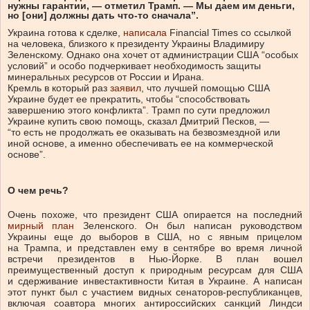
нужны гарантии, — отметил Трамп. — Мы даем им деньги,
но [они] должны дать что-то сначала”.
Украина готова к сделке,
написала
Financial Times со ссылкой
на человека, близкого к президенту Украины Владимиру
Зеленскому. Однако она хочет от администрации США “особых
условий” и особо подчеркивает необходимость защиты
минеральных ресурсов от России и Ирана.
Кремль в который раз
заявил
, что лучшей помощью США
Украине будет ее прекратить, чтобы “способствовать
завершению этого конфликта”. Трамп по сути предложил
Украине купить свою помощь, сказал Дмитрий Песков, —
“то есть не продолжать ее оказывать на безвозмездной или
иной основе, а именно обеспечивать ее на коммерческой
основе”.
О чем речь?
Очень похоже, что президент США опирается на последний
мирный план
Зеленского. Он был написан руководством
Украины еще до выборов в США, но с явным прицелом
на Трампа, и представлен ему в сентябре во время личной
встречи президентов в Нью-Йорке. В план вошел
преимущественный доступ к природным ресурсам для США
и сдерживание инвестактивности Китая в Украине. А написан
этот пункт был с участием видных сенаторов-республиканцев,
включая соавтора многих антироссийских санкций Линдси