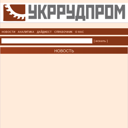
НОВОСТИ
АНАЛИТИКА
ДАЙДЖЕСТ
СПРАВОЧНИК
О НАС
| искать |
НОВОСТЬ