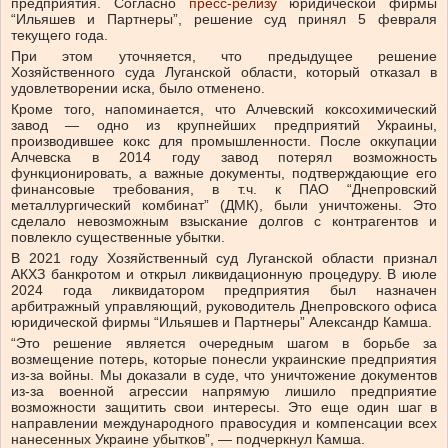
предприятия. Согласно
пресс-релизу
юридической фирмы
“Ильяшев и Партнеры”, решение суд принял 5 февраля
текущего года.
При этом уточняется, что предыдущее решение
Хозяйственного суда Луганской области, который отказал в
удовлетворении иска, было отменено.
Кроме того, напоминается, что Алчевский коксохимический
завод — одно из крупнейших предприятий Украины,
производившее кокс для промышленности. После оккупации
Алчевска в 2014 году завод потерял возможность
функционировать, а важные документы, подтверждающие его
финансовые требования, в т.ч. к ПАО “Днепровский
металлургический комбинат” (ДМК), были уничтожены. Это
сделало невозможным взыскание долгов с контрагентов и
повлекло существенные убытки.
В 2021 году Хозяйственный суд Луганской области признал
АКХЗ банкротом и открыл ликвидационную процедуру. В июле
2024 года ликвидатором предприятия был назначен
арбитражный управляющий, руководитель Днепровского офиса
юридической фирмы “Ильяшев и Партнеры” Александр Камша.
“Это решение является очередным шагом в борьбе за
возмещение потерь, которые понесли украинские предприятия
из-за войны. Мы доказали в суде, что уничтожение документов
из-за военной агрессии напрямую лишило предприятие
возможности защитить свои интересы. Это еще один шаг в
направлении международного правосудия и компенсации всех
нанесенных Украине убытков”, — подчеркнул Камша.