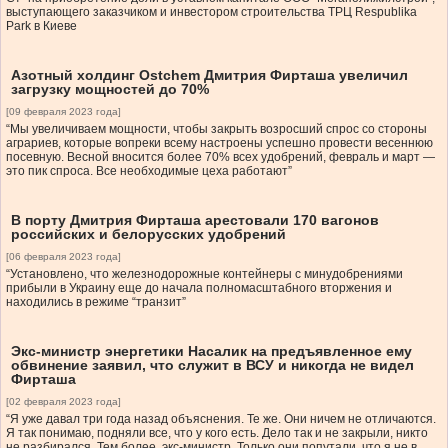
выступающего заказчиком и инвестором строительства ТРЦ Respublika
Park в Киеве
Азотный холдинг Ostchem Дмитрия Фирташа увеличил
загрузку мощностей до 70%
[09 февраля 2023 года]
“Мы увеличиваем мощности, чтобы закрыть возросший спрос со стороны
аграриев, которые вопреки всему настроены успешно провести весеннюю
посевную. Весной вносится более 70% всех удобрений, февраль и март —
это пик спроса. Все необходимые цеха работают”
В порту Дмитрия Фирташа арестовали 170 вагонов
российских и белорусских удобрений
[06 февраля 2023 года]
“Установлено, что железнодорожные контейнеры с минудобрениями
прибыли в Украину еще до начала полномасштабного вторжения и
находились в режиме “транзит”
Экс-министр энергетики Насалик на предъявленное ему
обвинение заявил, что служит в ВСУ и никогда не видел
Фирташа
[02 февраля 2023 года]
“Я уже давал три года назад объяснения. Те же. Они ничем не отличаются.
Я так понимаю, подняли все, что у кого есть. Дело так и не закрыли, никто
не разбирался. Тем более, экс-министр. Только они попутали, что я не в