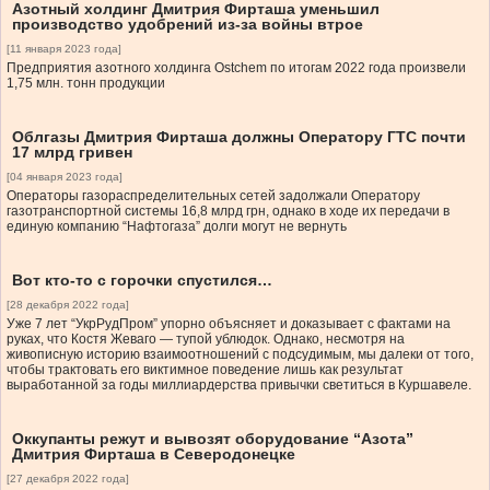
Азотный холдинг Дмитрия Фирташа уменьшил
производство удобрений из-за войны втрое
[11 января 2023 года]
Предприятия азотного холдинга Ostchem по итогам 2022 года произвели
1,75 млн. тонн продукции
Облгазы Дмитрия Фирташа должны Оператору ГТС почти
17 млрд гривен
[04 января 2023 года]
Операторы газораспределительных сетей задолжали Оператору
газотранспортной системы 16,8 млрд грн, однако в ходе их передачи в
единую компанию “Нафтогаза” долги могут не вернуть
Вот кто-то с горочки спустился…
[28 декабря 2022 года]
Уже 7 лет “УкрРудПром” упорно объясняет и доказывает с фактами на
руках, что Костя Жеваго — тупой ублюдок. Однако, несмотря на
живописную историю взаимоотношений с подсудимым, мы далеки от того,
чтобы трактовать его виктимное поведение лишь как результат
выработанной за годы миллиардерства привычки светиться в Куршавеле.
Оккупанты режут и вывозят оборудование “Азота”
Дмитрия Фирташа в Северодонецке
[27 декабря 2022 года]