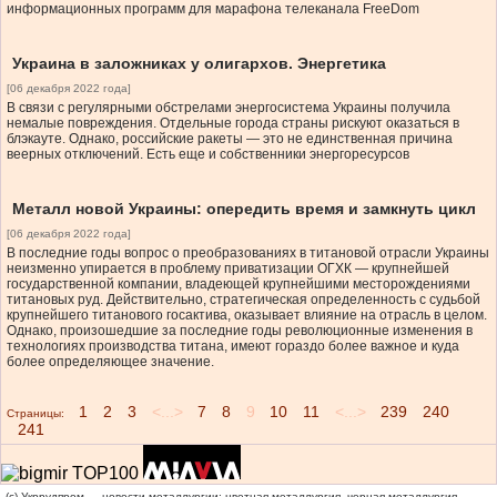
информационных программ для марафона телеканала FreeDom
Украина в заложниках у олигархов. Энергетика
[06 декабря 2022 года]
В связи с регулярными обстрелами энергосистема Украины получила
немалые повреждения. Отдельные города страны рискуют оказаться в
блэкауте. Однако, российские ракеты — это не единственная причина
веерных отключений. Есть еще и собственники энергоресурсов
Металл новой Украины: опередить время и замкнуть цикл
[06 декабря 2022 года]
В последние годы вопрос о преобразованиях в титановой отрасли Украины
неизменно упирается в проблему приватизации ОГХК — крупнейшей
государственной компании, владеющей крупнейшими месторождениями
титановых руд. Действительно, стратегическая определенность с судьбой
крупнейшего титанового госактива, оказывает влияние на отрасль в целом.
Однако, произошедшие за последние годы революционные изменения в
технологиях производства титана, имеют гораздо более важное и куда
более определяющее значение.
1
2
3
<...>
7
8
9
10
11
<...>
239
240
Страницы:
241
(c) Укррудпром — новости металлургии: цветная металлургия, черная металлургия,