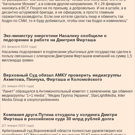
“батальоне Монако”, а в совсем другом направлении. Я с 26 февраля
нахожусь в ВСУ. Пошел не по призыву, а добровольно. И не в штабе, а в
десантно-штурмовой бригаде, и не офицером, а просто главным
сержантом разведроты. Если они хотели сделать пиар и обвинить так
бодро по СМИ, то я буду добиваться, чтобы они так бодро и извинились”
Экс-министру энергетики Насалику сообщили о
подозрении в работе на Дмитрия Фирташа
[01 февраля 2023 года]
Насалика подозревают в подписании убыточных для государства сделок в
пользу связанных с олигархом Дмитрием Фирташем компаний на сумму 1,5
миллиарда гривен
Верховный Суд обязал АМКУ проверить медиагруппы
Ахметова, Пинчука, Фирташа и Коломойского
[31 января 2023 года]
“Ланет” обращался в Антимонопольный комитет с заявлением, где обвинил
медиагруппы “1+1 media”, “Медиа Группа Украина”, StarLightMedia, Inter
Media Group в злоупотреблениях
Компания друга Путина отсудила у холдинга Дмитри
Фирташа в российском суде 30 млрд рублей долга
[27 января 2023 года]
Арбитражный суд Воронежской области полностью удовлетворил иск