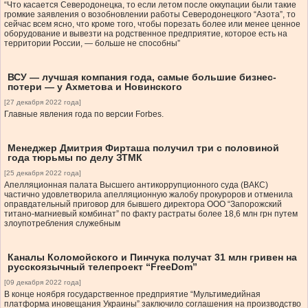
“Что касается Северодонецка, то если летом после оккупации были такие
громкие заявления о возобновлении работы Северодонецкого “Азота”, то
сейчас всем ясно, что кроме того, чтобы порезать более или менее ценное
оборудование и вывезти на родственное предприятие, которое есть на
территории России, — больше не способны”
ВСУ — лучшая компания года, самые большие бизнес-
потери — у Ахметова и Новинского
[27 декабря 2022 года]
Главные явления года по версии Forbes.
Менеджер Дмитрия Фирташа получил три с половиной
года тюрьмы по делу ЗТМК
[25 декабря 2022 года]
Апелляционная палата Высшего антикоррупционного суда (ВАКС)
частично удовлетворила апелляционную жалобу прокуроров и отменила
оправдательный приговор для бывшего директора ООО “Запорожский
титано-магниевый комбинат” по факту растраты более 18,6 млн грн путем
злоупотребления служебным
Каналы Коломойского и Пинчука получат 31 млн гривен на
русскоязычный телепроект “FreeDom”
[09 декабря 2022 года]
В конце ноября государственное предприятие “Мультимедийная
платформа иновещания Украины” заключило соглашения на производство