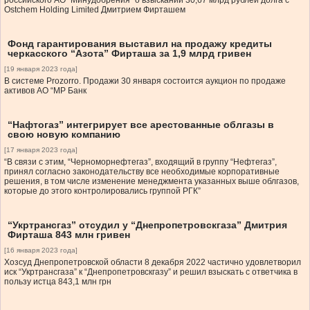
российского АО “Минудобрения” о взыскании 30,67 млрд рублей долга с
Ostchem Holding Limited Дмитрием Фирташем
Фонд гарантирования выставил на продажу кредиты
черкасского “Азота” Фирташа за 1,9 млрд гривен
[19 января 2023 года]
В системе Prozorro. Продажи 30 января состоится аукцион по продаже
активов АО “МР Банк
“Нафтогаз” интегрирует все арестованные облгазы в
свою новую компанию
[17 января 2023 года]
“В связи с этим, “Черноморнефтегаз”, входящий в группу “Нефтегаз”,
принял согласно законодательству все необходимые корпоративные
решения, в том числе изменение менеджмента указанных выше облгазов,
которые до этого контролировались группой РГК”
“Укртрансгаз” отсудил у “Днепропетровскгаза” Дмитрия
Фирташа 843 млн гривен
[16 января 2023 года]
Хозсуд Днепропетровской области 8 декабря 2022 частично удовлетворил
иск “Укртрансгаза” к “Днепропетровскгазу” и решил взыскать с ответчика в
пользу истца 843,1 млн грн