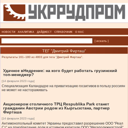
НОВОСТИ
АНАЛИТИКА
ДАЙДЖЕСТ
СПРАВОЧНИК
О НАС
| искать |
ТЕГ "Дмитрий Фирташ"
Результаты 161–180 из 4803 для тега "Дмитрий Фирташ".
Удачное вНедрение: на кого будет работать грузинский
топ-менеджер?
[14 февраля 2023 года]
Специализация Каландадзе на приватизацию госактивов в пользу россиян
не может не настораживать
Акционером столичного ТРЦ Respublika Park станет
гражданин Австрии родом из Кыргызстана, партнер
Фирташа
[14 февраля 2023 года]
Антимонопольный комитет Украины предоставил разрешение ООО “Реал
Ст” на приобретение доли в уставном капитале ООО “Мегаполижилстрой”,