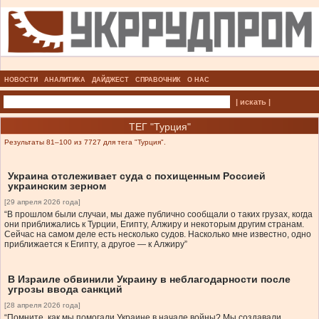
НОВОСТИ
АНАЛИТИКА
ДАЙДЖЕСТ
СПРАВОЧНИК
О НАС
| искать |
ТЕГ "Турция"
Результаты 81–100 из 7727 для тега "Турция".
Украина отслеживает суда с похищенным Россией
украинским зерном
[29 апреля 2026 года]
“В прошлом были случаи, мы даже публично сообщали о таких грузах, когда
они приближались к Турции, Египту, Алжиру и некоторым другим странам.
Сейчас на самом деле есть несколько судов. Насколько мне известно, одно
приближается к Египту, а другое — к Алжиру”
В Израиле обвинили Украину в неблагодарности после
угрозы ввода санкций
[28 апреля 2026 года]
“Помните, как мы помогали Украине в начале войны? Мы создавали