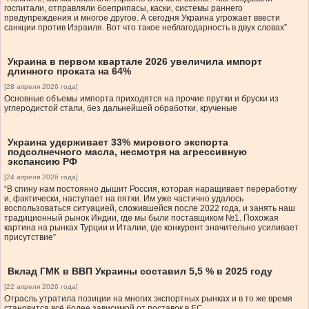
госпитали, отправляли боеприпасы, каски, системы раннего
предупреждения и многое другое. А сегодня Украина угрожает ввести
санкции против Израиля. Вот что такое неблагодарность в двух словах”
Украина в первом квартале 2026 увеличила импорт
длинного проката на 64%
[28 апреля 2026 года]
Основные объемы импорта приходятся на прочие прутки и бруски из
углеродистой стали, без дальнейшей обработки, крученые
Украина удерживает 33% мирового экспорта
подсолнечного масла, несмотря на агрессивную
экспансию РФ
[24 апреля 2026 года]
“В спину нам постоянно дышит Россия, которая наращивает переработку
и, фактически, наступает на пятки. Им уже частично удалось
воспользоваться ситуацией, сложившейся после 2022 года, и занять наш
традиционный рынок Индии, где мы были поставщиком №1. Похожая
картина на рынках Турции и Италии, где конкурент значительно усиливает
присутствие”
Вклад ГМК в ВВП Украины составил 5,5 % в 2025 году
[22 апреля 2026 года]
Отрасль утратила позиции на многих экспортных рынках и в то же время
становится всё более зависимой от поставок в ЕС