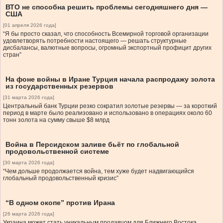
ВТО не способна решить проблемы сегодняшнего дня —
США
[01 апреля 2026 года]
“Я бы просто сказал, что способность Всемирной торговой организации
удовлетворять потребности настоящего — решать структурные
дисбалансы, валютные вопросы, огромный экспортный профицит других
стран”
На фоне войны в Иране Турция начала распродажу золота
из государственных резервов
[31 марта 2026 года]
Центральный банк Турции резко сократил золотые резервы — за короткий
период в марте было реализовано и использовано в операциях около 60
тонн золота на сумму свыше $8 млрд
Война в Персидском заливе бьёт по глобальной
продовольственной системе
[30 марта 2026 года]
“Чем дольше продолжается война, тем хуже будет надвигающийся
глобальный продовольственный кризис”
“В одном окопе” против Ирана
[26 марта 2026 года]
Украина может стать уникальным продавцом для Ближнего Востока