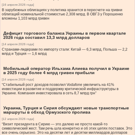
[16 апреля 2026 года]
В зарубежных облигациях у политика хранится в пересчете на гривни
облигаций номинальной стоимостью 2,308 млрд. В ОВГЗ у Порошенко
вложены 1,103 млрд гривен
Дефицит торгового баланса Украины в первом квартале
2026 года составил 13,3 млрд долларов
[14 апреля 2026 года]
Странами-лидерами по импорту стали: Китай — 6,3 млрд, Польша — 2,2
млрд и Турция — 1,6 млрд
Мобильный оператор Ильхама Алиева получил в Украине
в 2025 году более 4 млрд гривен прибыли
[14 апреля 2026 года]
“Стабильный рост доходов позволил Vodafone увеличить на 41%
инвестиции в развитие и поддержку критической инфраструктуры в
Украине. Компания инвестировала в сеть 8,7 млрд грн”
Украина, Турция и Сирия обсуждают новые транспортные
маршруты в обход Ормузского пролива
[12 апреля 2026 года]
“Визит президента в Сирию — это далеко не просто какой-то
символический жест. Там речь шла конкретно и об этих цепях поставок. Это
все очень серьезно. Это на десятки лет и десятки миллиардов долларов