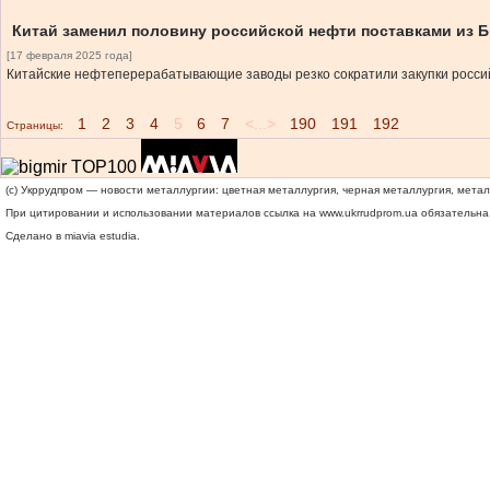
Китай заменил половину российской нефти поставками из 
[17 февраля 2025 года]
Китайские нефтеперерабатывающие заводы резко сократили закупки российск
1
2
3
4
5
6
7
<...>
190
191
192
Страницы:
(c) Укррудпром — новости металлургии: цветная металлургия, черная металлургия, мета
При цитировании и использовании материалов ссылка на
www.ukrrudprom.ua
обязательна.
Сделано в miavia estudia.