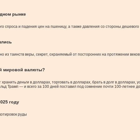
одном рынке
го спроса и падения цен на пшеницу, а также давления со стороны дешевог
ялись
но из таинств веры, секрет, охраняемый от посторонних на протяжении веков
ной мировой валюты?
хранить деньги в долларах, торговать в долларах, брать в долг в долларах, 
альд Трамп — и всего за 100 дней поставил под сомнение почти 100-летнее 
025 году
котировок руды