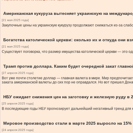
Американская кукуруза вытесняет украинскую на междунар
[21 мая 2025 года]
Закупочные цены на украинскую кукурузу продолжают снижаться из-за слабо
Богатства католической церкви: сколько их и откуда они вз
[21 мая 2025 года]
Существует поговорка, что размер имущества католической церкви — это од
Трамп против доллара. Каким будет очередной закат глав
[27 апреля 2025 года]
Вот уже почти столетие доллар — главная валюта в мире. Мир предпочитает 
заката американской валюты до сих пор не оправдался. Но вот пришел Дон
НБУ ожидает снижения цен на заготовку и железную руду в 2
[25 апреля 2025 года]
В последующие годы НБУ прогнозирует дальнейший негативный тренд для 
Мировое производство стали в марте 2025 выросло на 15%
[24 апреля 2025 года]