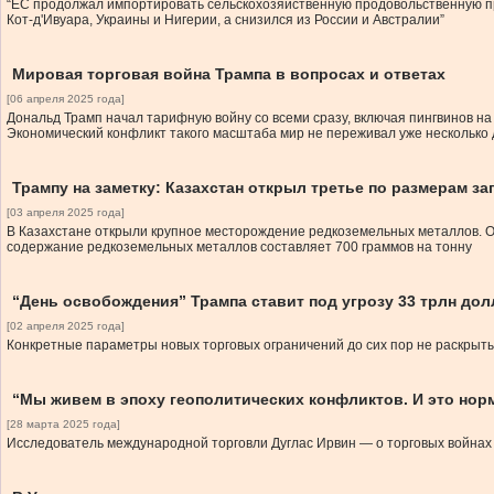
“ЕС продолжал импортировать сельскохозяйственную продовольственную пр
Кот-д'Ивуара, Украины и Нигерии, а снизился из России и Австралии”
Мировая торговая война Трампа в вопросах и ответах
[06 апреля 2025 года]
Дональд Трамп начал тарифную войну со всеми сразу, включая пингвинов н
Экономический конфликт такого масштаба мир не переживал уже несколько 
Трампу на заметку: Казахстан открыл третье по размерам 
[03 апреля 2025 года]
В Казахстане открыли крупное месторождение редкоземельных металлов. Общ
содержание редкоземельных металлов составляет 700 граммов на тонну
“День освобождения” Трампа ставит под угрозу 33 трлн до
[02 апреля 2025 года]
Конкретные параметры новых торговых ограничений до сих пор не раскрыты,
“Мы живем в эпоху геополитических конфликтов. И это нор
[28 марта 2025 года]
Исследователь международной торговли Дуглас Ирвин — о торговых войнах 