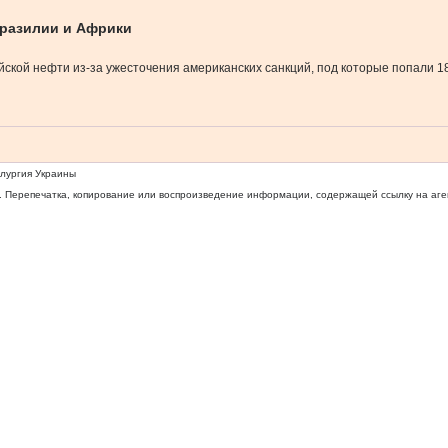
Бразилии и Африки
ой нефти из-за ужесточения американских санкций, под которые попали 180 
ллургия Украины
 Перепечатка, копирование или воспроизведение информации, содержащей ссылку на агентс