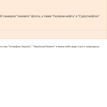
танкеров “теневого” флота, а также “Газпром нефть” и “Сургутнефтез”
тва "Iнтерфакс-Україна", "Українськi Новини" в каком-либо виде строго запрещены