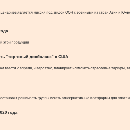
сценариев является миссия под эгидой ООН с военными из стран Азии и Южно
года
ей этой продукции
сть “торговый дисбаланс” с США
л ввести 2 апреля, и вероятно, планирует исключить отраслевые тарифы, з
 остановят решимость группы искать альтернативные платформы для плате
020 года