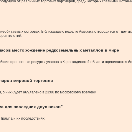
одукцию от различных торговых партнеров, среди которых главными источни
а необитаемых островах. В ближайшую неделю Америка отгородится от других
десятилетий.
запасов месторождение редкоземельных металлов в мире
ие прогнозные ресурсы участка в Карагандинской области оцениваются более
лларов мировой торговли
 о них будет объявлено в 23:00 по московскому времени
ма для последних двух веков”
Трампа и их последствиях