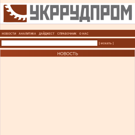
НОВОСТИ
АНАЛИТИКА
ДАЙДЖЕСТ
СПРАВОЧНИК
О НАС
| искать |
НОВОСТЬ