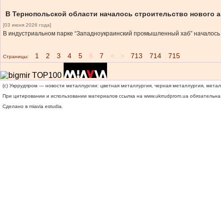
В Тернопольской области началось строительство нового
[03 июня 2026 года]
В индустриальном парке “Западноукраинский промышленный хаб” началось 
1
2
3
4
5
6
7
<...>
713
714
715
Страницы:
(c) Укррудпром — новости металлургии: цветная металлургия, черная металлургия, мета
При цитировании и использовании материалов ссылка на
www.ukrrudprom.ua
обязательна.
Сделано в miavia estudia.