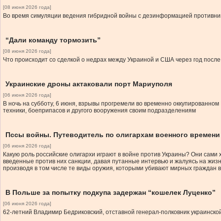
[08 июня 2026 года]
Во время симуляции ведения гибридной войны с дезинформацией противника
“Дали команду тормозить”
[08 июня 2026 года]
Что происходит со сделкой о недрах между Украиной и США через год после
Украинские дроны актаковали порт Мариуполя
[06 июня 2026 года]
В ночь на субботу, 6 июня, взрывы прогремели во временно оккупированном 
техники, боеприпасов и другого вооружения своим подразделениям
Пссы войны. Путеводитель по олигархам военного времени
[06 июня 2026 года]
Какую роль российские олигархи играют в войне против Украины? Они сами 
введенные против них санкции, давая путанные интервью и жалуясь на жизн
производя в том числе те виды оружия, которыми убивают мирных граждан в
В Польше за попытку подкупа задержан “кошелек Луценко”
[06 июня 2026 года]
62-летний Владимир Бедриковский, отставной генерал-полковник украинско