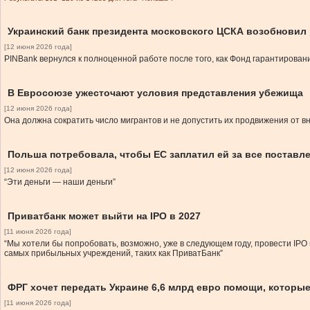
Украинский банк президента московского ЦСКА возобновил
[12 июня 2026 года]
PINBank вернулся к полноценной работе после того, как Фонд гарантирова
В Евросоюзе ужесточают условия представления убежища
[12 июня 2026 года]
Она должна сократить число мигрантов и не допустить их продвижения от в
Польша потребовала, чтобы ЕС заплатил ей за все поставл
[12 июня 2026 года]
“Эти деньги — наши деньги”
Приватбанк может выйти на IPO в 2027
[11 июня 2026 года]
“Мы хотели бы попробовать, возможно, уже в следующем году, провести IP
самых прибыльных учреждений, таких как ПриватБанк”
ФРГ хочет передать Украине 6,6 млрд евро помощи, которы
[11 июня 2026 года]