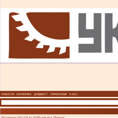
НОВОСТИ
АНАЛИТИКА
ДАЙДЖЕСТ
СПРАВОЧНИК
О НАС
Результаты 101–120 из 14285 для тега "Польша".