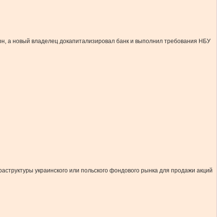
грн, а новый владелец докапитализировал банк и выполнил требования НБУ
раструктуры украинского или польского фондового рынка для продажи акций