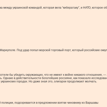
 между украинской командой, которая вела “кибератаку”, и НАТО, которое 
Мариуполе. Под удар попал морской торговый порт, который российские оккуп
хотели бы убедить окружающих, что не имеют к войне никакого отношения, —
ь. Однако в действительности богатейшие россияне, как показало исследова
 украинских городах. Но даже зная это, олигархи продолжают молчать.
й полиции, подозревается в предложении взятки чиновнику из Варшавы