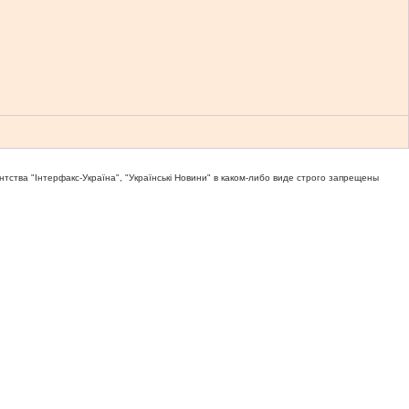
тва "Iнтерфакс-Україна", "Українськi Новини" в каком-либо виде строго запрещены