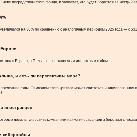
Киеве посредством этого фонда, и заявляет, что будет бороться за каждый
 4%
увеличился на 30% по сравнению с аналогичным периодом 2025 года — с $31,3
 Европе
ометана в Европе, а Польша — ее ключевым импортным хабом
ольша, и есть ли перспективы мира?
за последние годы. Символом этого кризиса может считаться инициированн
а.
ва иностранцев
оторые должны упростить компаниям найма иностранцев и бороться с нехва
ии кибервойны