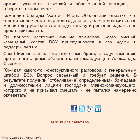
армии нуждаются в четкой и обоснованной реакции”, —
говорится в этом посте.
Командир бригады “Хартия” Игорь Оболенский отметил, что
ответственный командир подразделения должен доносить свое
мнение до руководства и предлагать пути решения задач, а не
просто критиковать.
Он привел несколько личных примеров, когда высший
командный состав ВСУ прислушивался к его идеям и
поддерживал их.
Сам Ширшин заявил, что отдельные бригады ведут кампанию
против него с целью обелить главнокомандующего Александра
Сырского:
“Ожидал какого-то конструктивного разговора с генеральным
штабом ВСУ. Вопрос серьезный и требует решения. В
результате получили “отбеливание” определенными бригадами
и должностными лицами господина главнокомандующего,
которого я не призывал смещать и не пытался намеренно
оклеветать”.
версия для печати >>
Что скажете, Аноним?