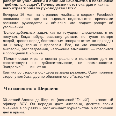
рапорт об увольнении и обвинил начальство в постановке
“дебильных задач”. Почему возник этот скандал и как на
него отреагировало руководство ВСУ?
Вечером 16 мая на странице комбата в соцсети Facebook
появился пост, где он выразил недовольство приказами
военного руководства и объявил, что подает рапорт об
увольнении.
“Более дебильных задач, как на текущем направлении, я не
получал. Когда-нибудь расскажу детали, но тупая потеря
людей, трепет перед бестолковым генералитетом не приводят
ни к чему, только к провалам. Все, на что способны —
выговоры, расследования, наложение взысканий” — говорится
в сообщении Ширшина.
“Политические игры и оценка реального положения дел не
соответствуют ни действительности, ни возможностям.
Заигрались”, — пишет он.
Критика со стороны офицера вызвала резонанс. Одни приняли
сторону комбата, другие обвинили его в “истерике”.
Что известно о Ширшине
30-летний Александр Ширшин (позывной “Гений”) — известный
офицер ВСУ. Он нередко дает интервью, делится своим
мнением в соцсетях и рассказывает журналистам о положении
дел в армии.