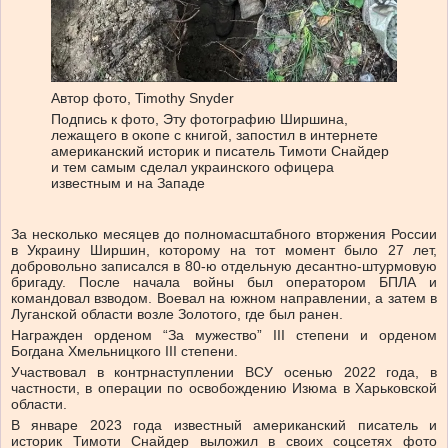
Автор фото,
Timothy Snyder
Подпись к фото,
Эту фотографию Ширшина,
лежащего в окопе с книгой, запостил в интернете
американский историк и писатель Тимоти Снайдер
и тем самым сделал украинского офицера
известным и на Западе
За несколько месяцев до полномасштабного вторжения России
в Украину Ширшин, которому на тот момент было 27 лет,
добровольно записался в 80-ю отдельную десантно-штурмовую
бригаду. После начала войны был оператором БПЛА и
командовал взводом. Воевал на южном направлении, а затем в
Луганской области возле Золотого, где был ранен.
Награжден орденом “За мужество” III степени и орденом
Богдана Хмельницкого III степени.
Участвовал в контрнаступлении ВСУ осенью 2022 года, в
частности, в операции по освобождению Изюма в Харьковской
области.
В январе 2023 года известный американский писатель и
историк Тимоти Снайдер выложил в своих соцсетях фото