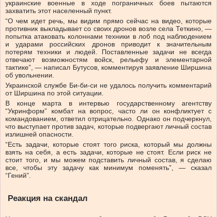
украинские военные в ходе пограничных боев пытаются
захватить этот населенный пункт.
“О чем идет речь, мы видим прямо сейчас на видео, которые
противник выкладывает со своих дронов возле села Теткино, —
попытка атаковать колоннами техники в лоб под наблюдением
и ударами российских дронов приводит к значительным
потерям техники и людей. Поставленные задачи не всегда
отвечают возможностям войск, рельефу и элементарной
тактике”, — написал Бутусов, комментируя заявление Ширшина
об увольнении.
Украинской службе Би-би-си не удалось получить комментарий
от Ширшина по этой ситуации.
В конце марта в интервью государственному агентству
“Укринформ” комбат на вопрос, часто ли он конфликтует с
командованием, ответил отрицательно. Однако он подчеркнул,
что выступает против задач, которые подвергают личный состав
излишней опасности.
“Есть задачи, которые стоят того риска, который мы должны
взять на себя, а есть задачи, которые не стоят. Если риск не
стоит того, и мы можем подставить личный состав, я сделаю
все, чтобы эту задачу как минимум поменять”, — сказал
“Гений”.
Реакция на скандал