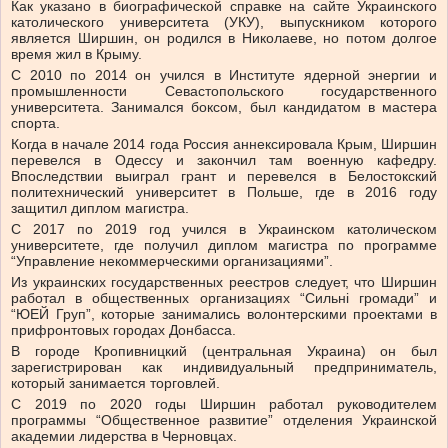
Как указано в биографической справке на сайте Украинского
католического университета (УКУ), выпускником которого
является Ширшин, он родился в Николаеве, но потом долгое
время жил в Крыму.
С 2010 по 2014 он учился в Институте ядерной энергии и
промышленности Севастопольского государственного
университета. Занимался боксом, был кандидатом в мастера
спорта.
Когда в начале 2014 года Россия аннексировала Крым, Ширшин
перевелся в Одессу и закончил там военную кафедру.
Впоследствии выиграл грант и перевелся в Белостокский
политехнический университет в Польше, где в 2016 году
защитил диплом магистра.
C 2017 по 2019 год учился в Украинском католическом
университете, где получил диплом магистра по программе
“Управление некоммерческими организациями”.
Из украинских государственных реестров следует, что Ширшин
работал в общественных организациях “Сильні громади” и
“ЮЕЙ Груп”, которые занимались волонтерскими проектами в
прифронтовых городах Донбасса.
В городе Кропивницкий (центральная Украина) он был
зарегистрирован как индивидуальный предприниматель,
который занимается торговлей.
С 2019 по 2020 годы Ширшин работал руководителем
программы “Общественное развитие” отделения Украинской
академии лидерства в Черновцах.