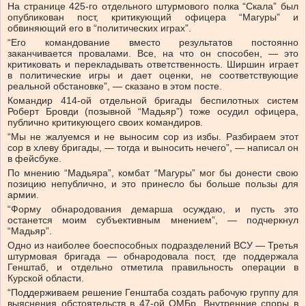
На странице 425-го отдельного штурмового полка “Скала” был
опубликован пост, критикующий офицера “Магуры” и
обвиняющий его в “политических играх”.
“Его командование вместо результатов постоянно
заканчивается провалами. Все, на что он способен, — это
критиковать и перекладывать ответственность. Ширшин играет
в политические игры и дает оценки, не соответствующие
реальной обстановке”, — сказано в этом посте.
Командир 414-ой отдельной бригады беспилотных систем
Роберт Бровди (позывной “Мадьяр”) тоже осудил офицера,
публично критикующего своих командиров.
“Мы не жалуемся и не выносим сор из избы. Разбираем этот
сор в хлеву бригады, — тогда и выносить нечего”, — написал он
в фейсбуке.
По мнению “Мадьяра”, комбат “Магуры” мог бы донести свою
позицию непублично, и это принесло бы больше пользы для
армии.
“Форму обнародования демарша осуждаю, и пусть это
останется моим субъективным мнением”, — подчеркнул
“Мадьяр”.
Одно из наиболее боеспособных подразделений ВСУ — Третья
штурмовая бригада — обнародовала пост, где поддержала
Генштаб, и отдельно отметила правильность операции в
Курской области.
“Поддерживаем решение Генштаба создать рабочую группу для
выяснения обстоятельств в 47-ой ОМБр. Внутренние споры в