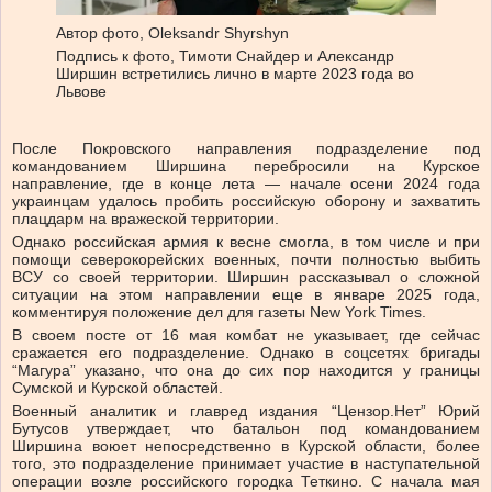
Автор фото,
Oleksandr Shyrshyn
Подпись к фото,
Тимоти Снайдер и Александр
Ширшин встретились лично в марте 2023 года во
Львове
После Покровского направления подразделение под
командованием Ширшина перебросили на Курское
направление, где в конце лета — начале осени 2024 года
украинцам удалось пробить российскую оборону и захватить
плацдарм на вражеской территории.
Однако российская армия к весне смогла, в том числе и при
помощи северокорейских военных, почти полностью выбить
ВСУ со своей территории. Ширшин рассказывал о сложной
ситуации на этом направлении еще в январе 2025 года,
комментируя положение дел для газеты New York Times.
В своем посте от 16 мая комбат не указывает, где сейчас
сражается его подразделение. Однако в соцсетях бригады
“Магура” указано, что она до сих пор находится у границы
Сумской и Курской областей.
Военный аналитик и главред издания “Цензор.Нет” Юрий
Бутусов утверждает, что батальон под командованием
Ширшина воюет непосредственно в Курской области, более
того, это подразделение принимает участие в наступательной
операции возле российского городка Теткино. С начала мая