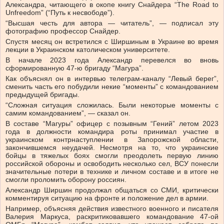
Александра, читающего в окопе книгу Снайдера “The Road to
Unfreedom” (“Путь к несвободе”).
“Высшая честь для автора — читатель”, — подписал эту
фотографию профессор Снайдер.
Спустя месяц он встретился с Ширшиным в Украине во время
лекции в Украинском католическом университете.
В начале 2023 года Александр перевелся во вновь
сформированную 47-ю бригаду “Магура”.
Как объяснял он в интервью телеграм-каналу “Левый берег”,
сменить часть его побудили некие “моменты” с командованием
предыдущей бригады.
“Сложная ситуация сложилась. Были некоторые моменты с
самим командованием”, — сказал он.
В составе “Магуры” офицер с позывным “Гений” летом 2023
года в должности командира роты принимал участие в
украинском контрнаступлении в Запорожской области,
закончившемся неудачей. Несмотря на то, что украинские
бойцы в тяжелых боях смогли преодолеть первую линию
российской обороны и освободить несколько сел, ВСУ понесли
значительные потери в технике и личном составе и в итоге не
смогли проломить оборону россиян.
Александр Ширшин продолжал общаться со СМИ, критически
комментируя ситуацию на фронте и положение дел в армии.
Например, объясняя действия известного военного и писателя
Валерия Маркуса, раскритиковавшего командование 47-ой