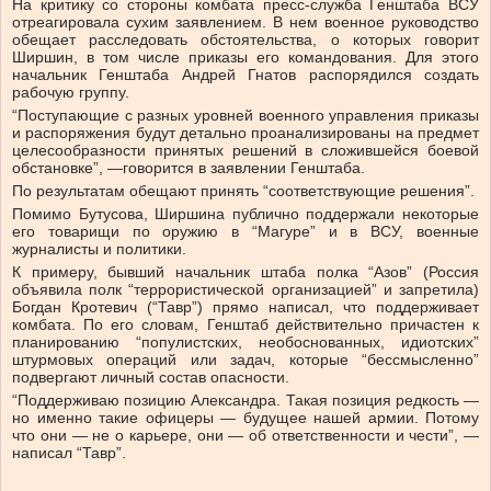
На критику со стороны комбата пресс-служба Генштаба ВСУ
отреагировала сухим заявлением. В нем военное руководство
обещает расследовать обстоятельства, о которых говорит
Ширшин, в том числе приказы его командования. Для этого
начальник Генштаба Андрей Гнатов распорядился создать
рабочую группу.
“Поступающие с разных уровней военного управления приказы
и распоряжения будут детально проанализированы на предмет
целесообразности принятых решений в сложившейся боевой
обстановке”, —говорится в заявлении Генштаба.
По результатам обещают принять “соответствующие решения”.
Помимо Бутусова, Ширшина публично поддержали некоторые
его товарищи по оружию в “Магуре” и в ВСУ, военные
журналисты и политики.
К примеру, бывший начальник штаба полка “Азов” (Россия
объявила полк “террористической организацией” и запретила)
Богдан Кротевич (“Тавр”) прямо написал, что поддерживает
комбата. По его словам, Генштаб действительно причастен к
планированию “популистских, необоснованных, идиотских”
штурмовых операций или задач, которые “бессмысленно”
подвергают личный состав опасности.
“Поддерживаю позицию Александра. Такая позиция редкость —
но именно такие офицеры — будущее нашей армии. Потому
что они — не о карьере, они — об ответственности и чести”, —
написал “Тавр”.