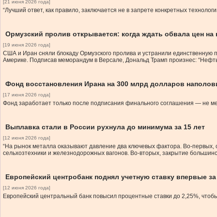
[21 июня 2026 года]
“Лучший ответ, как правило, заключается не в запрете конкретных технолог
Ормузский пролив открывается: когда ждать обвала цен на
[19 июня 2026 года]
США и Иран сняли блокаду Ормузского пролива и устранили единственную пр
Америке. Подписав меморандум в Версале, Дональд Трамп произнес: “Нефть 
Фонд восстановления Ирана на 300 млрд долларов наполов
[17 июня 2026 года]
Фонд заработает только после подписания финального соглашения — не ме
Выплавка стали в России рухнула до минимума за 15 лет
[12 июня 2026 года]
“На рынок металла оказывают давление два ключевых фактора. Во-первых, 
сельхозтехники и железнодорожных вагонов. Во-вторых, закрытие большинс
Европейский центробанк поднял учетную ставку впервые за 
[12 июня 2026 года]
Европейский центральный банк повысил процентные ставки до 2,25%, чтоб