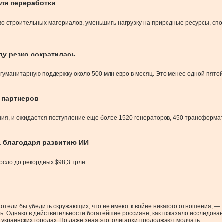
для переработки
во строительных материалов, уменьшить нагрузку на природные ресурсы, сп
ду резко сократилась
гуманитарную поддержку около 500 млн евро в месяц. Это менее одной пятой
 партнеров
ания, и ожидается поступление еще более 1520 генераторов, 450 трансформа
а благодаря развитию ИИ
осло до рекордных $98,3 трлн
хотели бы убедить окружающих, что не имеют к войне никакого отношения, —
ь. Однако в действительности богатейшие россияне, как показало исследова
 украинских городах. Но даже зная это, олигархи продолжают молчать.