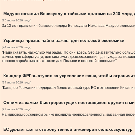
Мадуро оставил Венесуэлу с тайными долгами на 240 млрд
[25 июня 2026 года]
За 13 лет правления бывшего лидера Венесуэлы Николаса Мадуро экономика 
Украинцы чрезвычайно важны для польской экономики
[24 июня 2026 года]
“Надо сказать, насколько мы рады, что они здесь. Это действительно больш
важны: для сферы услуг, для системы здравоохранения, для ухода за пожил
хорошо зарабатывать, а также для Польши и польской экономики”
Канцлер ФРГвыступил за укрепление юаня, чтобы ограничи
[24 июня 2026 года]
“Канцлер Германии поддержал более жесткий курс ЕС в отношении Китая и 
Одним из самых быстрорастущих поставщиков оружия в ми
[22 июня 2026 года]
На мировом оружейном рынке возникла неопределенность, вызванная пер
ЕС делает шаг в сторону генной инженерии сельхозкультур