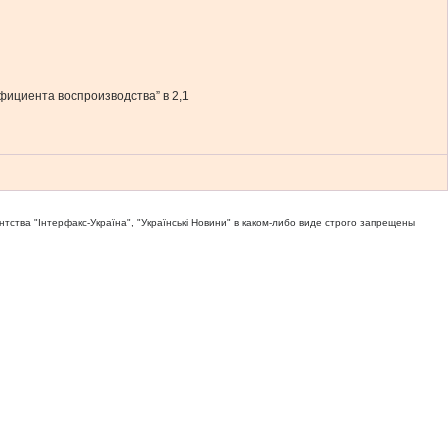
фициента воспроизводства” в 2,1
тва "Iнтерфакс-Україна", "Українськi Новини" в каком-либо виде строго запрещены