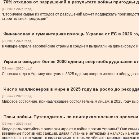
70% отходов от разрушений в результате войны пригодны 
[10 июня 2026 года]
“Вторичное сырье из отходов от разрушений может поддержать производст
строительной продукции”
Финансовая и гуманитарная помощь Украине от ЕС в 2026 го
[08 июня 2026 года]
в январе-апреле европейские страны в среднем выделяли на финансовую и 
Украина ожидает более 2000 единиц энергооборудования от
[08 июня 2026 года]
С начала года в Украину поступило 3325 единиц энергетического оборудов
Число миллионеров в мире в 2025 году выросло до рекорд
[08 июня 2026 года]
Мировое состояние, принадлежащее состоятельным лицам, в 2025 году выр
Пссы войны. Путеводитель по олигархам военного времени
[06 июня 2026 года]
Какую роль российские олигархи играют в войне против Украины? Они сами 
введенные против них санкции, давая путанные интервью и жалуясь на жизн
производя в том числе те виды оружия, которыми убивают мирных граждан в