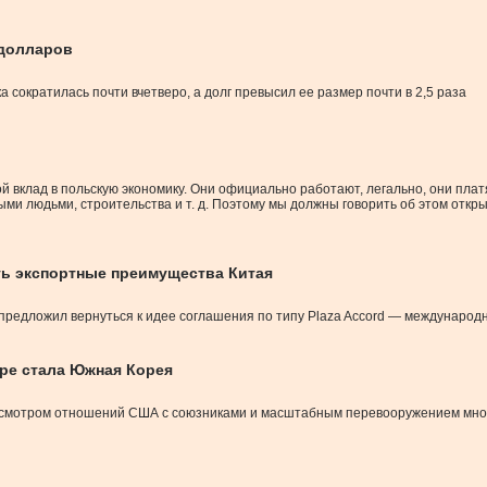
 долларов
сократилась почти вчетверо, а долг превысил ее размер почти в 2,5 раза
ой вклад в польскую экономику. Они официально работают, легально, они плат
ыми людьми, строительства и т. д. Поэтому мы должны говорить об этом откр
ть экспортные преимущества Китая
предложил вернуться к идее соглашения по типу Plaza Accord — международн
ре стала Южная Корея
есмотром отношений США с союзниками и масштабным перевооружением мно