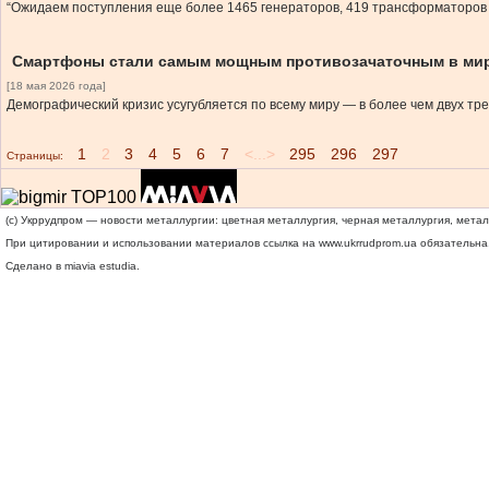
“Ожидаем поступления еще более 1465 генераторов, 419 трансформаторов и
Смартфоны стали самым мощным противозачаточным в ми
[18 мая 2026 года]
Демографический кризис усугубляется по всему миру — в более чем двух тр
1
2
3
4
5
6
7
<...>
295
296
297
Страницы:
(c) Укррудпром — новости металлургии: цветная металлургия, черная металлургия, мета
При цитировании и использовании материалов ссылка на
www.ukrrudprom.ua
обязательна.
Сделано в miavia estudia.