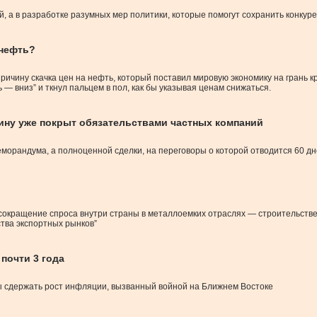
ий, а в разработке разумных мер политики, которые помогут сохранить конку
 нефть?
ичину скачка цен на нефть, который поставил мировую экономику на грань к
— вниз” и ткнул пальцем в пол, как бы указывая ценам снижаться.
ину уже покрыт обязательствами частных компаний
морандума, а полноценной сделки, на переговоры о которой отводится 60 д
сокращение спроса внутри страны в металлоемких отраслях — строительстве
тва экспортных рынков”
почти 3 года
ы сдержать рост инфляции, вызванный войной на Ближнем Востоке