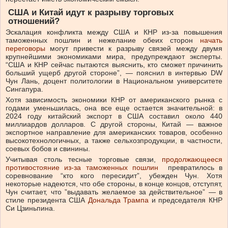
США и Китай идут к разрыву торговых
отношений?
Эскалация конфликта между США и КНР из-за повышения
таможенных пошлин и нежелание обеих сторон
начать
переговоры
могут привести к разрыву связей между двумя
крупнейшими экономиками мира, предупреждают эксперты.
“США и КНР сейчас пытаются выяснить, кто сможет причинить
больший ущерб другой стороне”, — пояснил в интервью DW
Чун Лань, доцент политологии в Национальном университете
Сингапура.
Хотя зависимость экономики КНР от американского рынка с
годами уменьшилась, она все еще остается значительной: в
2024 году китайский экспорт в США составил около 440
миллиардов долларов. С другой стороны, Китай — важное
экспортное направление для американских товаров, особенно
высокотехнологичных, а также сельхозпродукции, в частности,
соевых бобов и свинины.
Учитывая столь тесные торговые связи,
продолжающееся
противостояние из-за таможенных пошлин
превратилось в
соревнование “кто кого пересидит”, убежден Чун. Хотя
некоторые надеются, что обе стороны, в конце концов, отступят,
Чун считает, что ”выдавать желаемое за действительное” — в
стиле президента США
Дональда Трампа
и председателя КНР
Си Цзиньпина.