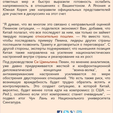
ответных мер и быстро выразили готовность ослабить
напряженность в отношениях с Вашингтоном. А Япония и
Южная Корея уже направили официальных представителей
для участия в дискуссиях на этот счет.
“Я думаю, что во многом это связано с неправильной оценкой
Пекином ситуации, — поделился экономист Ван, добавив, что
Китай полагал, что все последуют за ним, как только он займет
твердую позицию
относительно пошлин
. — Но вместо того,
чтобы последовать примеру Пекина, лидеры других страны
поспешили позвонить Трампу и договориться о переговорах”. С
другой стороны, эксперты подчеркивают, что нынешняя позиция
Китая также направлена на усиление националистических
настроений внутри страны и реагирование на их рост.
Под руководством
Си Цзиньпина
Пекин, по мнению аналитиков,
уже давно придерживается жесткой и конфронтационной
дипломатической концепции “воина-волка”, а
антиамериканские настроения усиливаются по мере
обострения двусторонних отношений. “Но есть также риск, что
возникшую враждебность будет трудно обратить вспять и
контролировать. Это создает ситуацию, в которой Китай,
вероятно, будет менее готов идти на компромисс (с США. —
Ред
.
), особенно если этот компромисс станет очевидным”, —
подвел итог Чун Лань из Национального университета
Сингапура.