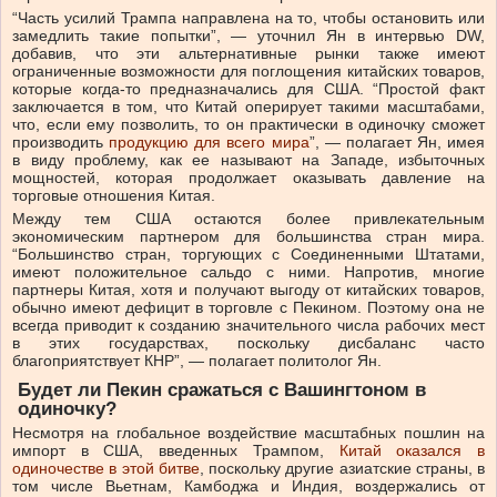
“Часть усилий Трампа направлена на то, чтобы остановить или
замедлить такие попытки”, — уточнил Ян в интервью DW,
добавив, что эти альтернативные рынки также имеют
ограниченные возможности для поглощения китайских товаров,
которые когда-то предназначались для США. “Простой факт
заключается в том, что Китай оперирует такими масштабами,
что, если ему позволить, то он практически в одиночку сможет
производить
продукцию для всего мира
”, — полагает Ян, имея
в виду проблему, как ее называют на Западе, избыточных
мощностей, которая продолжает оказывать давление на
торговые отношения Китая.
Между тем США остаются более привлекательным
экономическим партнером для большинства стран мира.
“Большинство стран, торгующих с Соединенными Штатами,
имеют положительное сальдо с ними. Напротив, многие
партнеры Китая, хотя и получают выгоду от китайских товаров,
обычно имеют дефицит в торговле с Пекином. Поэтому она не
всегда приводит к созданию значительного числа рабочих мест
в этих государствах, поскольку дисбаланс часто
благоприятствует КНР”, — полагает политолог Ян.
Будет ли Пекин сражаться с Вашингтоном в
одиночку?
Несмотря на глобальное воздействие масштабных пошлин на
импорт в США, введенных Трампом,
Китай оказался в
одиночестве в этой битве
, поскольку другие азиатские страны, в
том числе Вьетнам, Камбоджа и Индия, воздержались от