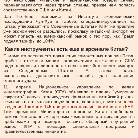
перенаправляются через третьи страны, прежде чем попасть
соответственно в США или Китай.
Ван Го-Чень, экономист из Института экономических
исследований Чун-Хуа в Тайбэе, специализирующийся на
Китае, утверждает, что Соединенные Штаты и КНР “на практике
уже экономически разошлись, поскольку китайский экспорт не
может попасть на американский рынок с тех пор, как Трамп
поднял тарифы до 104%”.
Какие инструменты есть еще в арсенале Китая?
С момента последнего повышения таможенных пошлин Пекин
прибег к ответным мерам: ограничениям на экспорт в США
ряда товаров и приостановке сельскохозяйственного импорта
из Соединенных Штатов. А затем начал
использовать дополнительные способы для нанесения
ответного удара.
11 апреля Национальное управление по делам
кинематографии Китая (CFA) объявило о планах “умеренно
сократить” допуск голливудских фильмов на китайский рынок,
ссылаясь на то, что их популярность, вероятно, снизится
после
введения Трампом 145-процентных пошлин на импорт из КНР
.
Тем временем Министерство торговли Китая пообещало
помочь “иностранным торговым компаниям, сталкивающимся с
проблемами при экспорте, освоить обширный внутренний
рынок” КНР с помощью специальных программ и
правительственных инициатив.