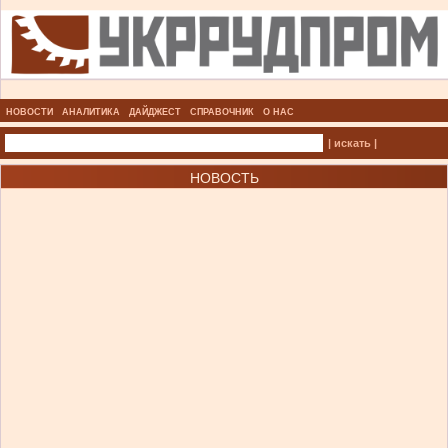
НОВОСТИ
АНАЛИТИКА
ДАЙДЖЕСТ
СПРАВОЧНИК
О НАС
| искать |
НОВОСТЬ