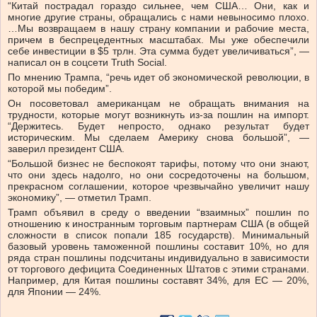
“Китай пострадал гораздо сильнее, чем США… Они, как и
многие другие страны, обращались с нами невыносимо плохо.
…Мы возвращаем в нашу страну компании и рабочие места,
причем в беспрецедентных масштабах. Мы уже обеспечили
себе инвестиции в $5 трлн. Эта сумма будет увеличиваться”, —
написал он в соцсети Truth Social.
По мнению Трампа, “речь идет об экономической революции, в
которой мы победим”.
Он посоветовал американцам не обращать внимания на
трудности, которые могут возникнуть из-за пошлин на импорт.
“Держитесь. Будет непросто, однако результат будет
историческим. Мы сделаем Америку снова большой”, —
заверил президент США.
“Большой бизнес не беспокоят тарифы, потому что они знают,
что они здесь надолго, но они сосредоточены на большом,
прекрасном соглашении, которое чрезвычайно увеличит нашу
экономику”, — отметил Трамп.
Трамп объявил в среду о введении “взаимных” пошлин по
отношению к иностранным торговым партнерам США (в общей
сложности в список попали 185 государств). Минимальный
базовый уровень таможенной пошлины составит 10%, но для
ряда стран пошлины подсчитаны индивидуально в зависимости
от торгового дефицита Соединенных Штатов с этими странами.
Например, для Китая пошлины составят 34%, для ЕС — 20%,
для Японии — 24%.