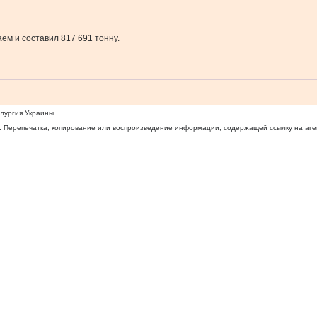
ем и составил 817 691 тонну.
ллургия Украины
 Перепечатка, копирование или воспроизведение информации, содержащей ссылку на агентс