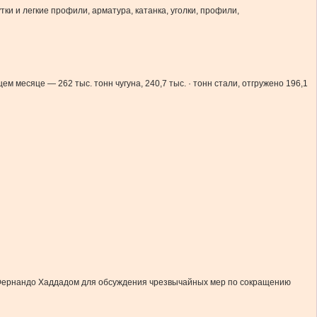
ки и легкие профили, арматура, катанка, уголки, профили,
щем месяце — 262 тыс. тонн чугуна, 240,7 тыс. · тонн стали, отгружено 196,1
в Фернандо Хаддадом для обсуждения чрезвычайных мер по сокращению