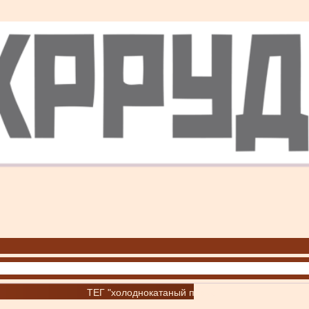
ТЕГ "холоднокатаный прокат"