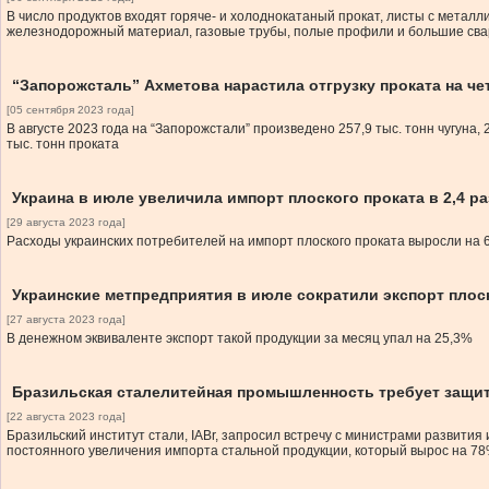
В число продуктов входят горяче- и холоднокатаный прокат, листы с металли
железнодорожный материал, газовые трубы, полые профили и большие сва
“Запорожсталь” Ахметова нарастила отгрузку проката на че
[05 сентября 2023 года]
В августе 2023 года на “Запорожстали” произведено 257,9 тыс. тонн чугуна, 2
тыс. тонн проката
Украина в июле увеличила импорт плоского проката в 2,4 ра
[29 августа 2023 года]
Расходы украинских потребителей на импорт плоского проката выросли на
Украинские метпредприятия в июле сократили экспорт плоск
[27 августа 2023 года]
В денежном эквиваленте экспорт такой продукции за месяц упал на 25,3%
Бразильская сталелитейная промышленность требует защи
[22 августа 2023 года]
Бразильский институт стали, IABr, запросил встречу с министрами разв
постоянного увеличения импорта стальной продукции, который вырос на 78