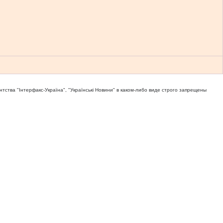
тва "Iнтерфакс-Україна", "Українськi Новини" в каком-либо виде строго запрещены