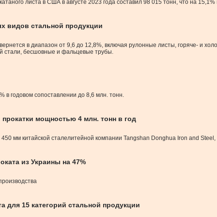
ого листа в США в августе 2023 года составил 98 015 тонн, что на 15,1% ме
ых видов стальной продукции
рнется в диапазон от 9,6 до 12,8%, включая рулонные листы, горяче- и хол
й стали, бесшовные и фальцевые трубы.
 в годовом сопоставлении до 8,6 млн. тонн.
 прокатки мощностью 4 млн. тонн в год
 450 мм китайской сталелитейной компании Tangshan Donghua Iron and Steel
оката из Украины на 47%
 производства
а для 15 категорий стальной продукции