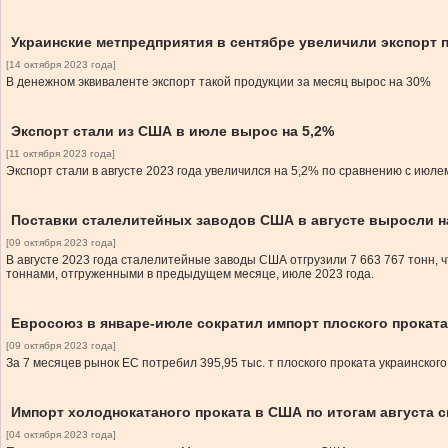
Украинские метпредприятия в сентябре увеличили экспорт п
[14 октября 2023 года]
В денежном эквиваленте экспорт такой продукции за месяц вырос на 30%
Экспорт стали из США в июле вырос на 5,2%
[11 октября 2023 года]
Экспорт стали в августе 2023 года увеличился на 5,2% по сравнению с июлем
Поставки сталелитейных заводов США в августе выросли н
[09 октября 2023 года]
В августе 2023 года сталелитейные заводы США отгрузили 7 663 767 тонн, ч
тоннами, отгруженными в предыдущем месяце, июле 2023 года.
Евросоюз в январе-июле сократил импорт плоского проката
[09 октября 2023 года]
За 7 месяцев рынок ЕС потребил 395,95 тыс. т плоского проката украинског
Импорт холоднокатаного проката в США по итогам августа с
[04 октября 2023 года]