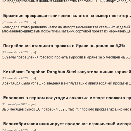
По предварительным данным Министерства торговли США, импорт холоднокатан
Бразилия прекращает снижение налогов на импорт некотор
[22 сентября 2023 года]
Благодаря этому решению налог на импорт большинства стальных изделий ве
алюминиево-цинковым покрытием, катанку, сортовой прокат из нержавеюще
Потребление стального проката в Иране выросло на 5,3%
[13 сентября 2023 года]
Объёмы потребления готового проката выросли в Иране за 5 месяцев на 5,3%
Китайская Tangshan Donghua Steel запустила линию горячей
[13 сентября 2023 года]
8 сентября была успешно введена в эксплуатацию линия горячей прокатки 1
Евросоюз в первом полугодии сократил импорт плоского пр
[11 сентября 2023 года]
За 6 месяцев рынок ЕС потребил 339,6 тыс. т. плоского проката украинского
Великобритания инициирует продление ограничений импорт
[06 сентября 2023 года]