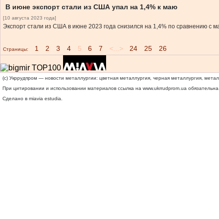
В июне экспорт стали из США упал на 1,4% к маю
[10 августа 2023 года]
Экспорт стали из США в июне 2023 года снизился на 1,4% по сравнению с ма
1
2
3
4
5
6
7
<...>
24
25
26
Страницы:
(c) Укррудпром — новости металлургии: цветная металлургия, черная металлургия, мета
При цитировании и использовании материалов ссылка на
www.ukrrudprom.ua
обязательна.
Сделано в miavia estudia.