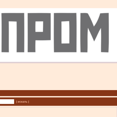
| искать |