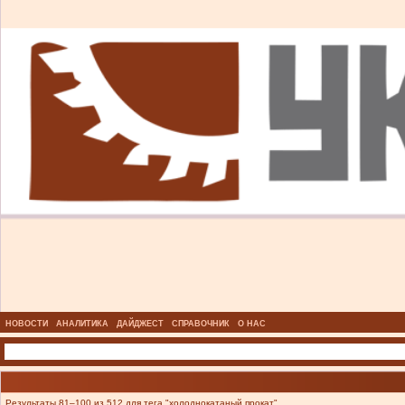
НОВОСТИ
АНАЛИТИКА
ДАЙДЖЕСТ
СПРАВОЧНИК
О НАС
Результаты 81–100 из 512 для тега "холоднокатаный прокат".