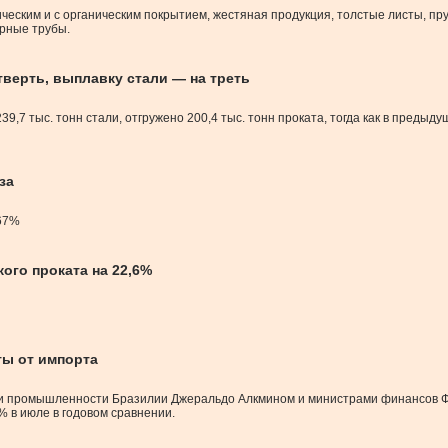
ческим и с органическим покрытием, жестяная продукция, толстые листы, прут
рные трубы.
тверть, выплавку стали — на треть
39,7 тыс. тонн стали, отгружено 200,4 тыс. тонн проката, тогда как в предыду
за
 67%
ого проката на 22,6%
ты от импорта
ития и промышленности Бразилии Джеральдо Алкмином и министрами финансо
% в июле в годовом сравнении.