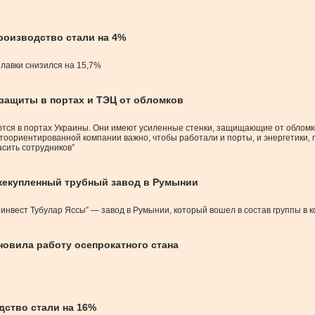
роизводство стали на 4%
лавки снизился на 15,7%
защиты в портах и ТЭЦ от обломков
тся в портах Украины. Они имеют усиленные стенки, защищающие от обломко
ртоориентированной компании важно, чтобы работали и порты, и энергетики,
сить сотрудников”
ежекупленный трубный завод в Румынии
инвест Тубулар Яссы” — завод в Румынии, который вошел в состав группы в к
овила работу осепрокатного стана
дство стали на 16%