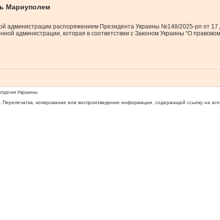
ть Мариуполем
ой администрации распоряжением Президента Украины №148/2025-рп от 17 
оенной администрации, которая в соответствии с Законом Украины “О правов
ллургия Украины
 Перепечатка, копирование или воспроизведение информации, содержащей ссылку на агентс