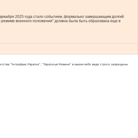
декабря 2025 года стало событием, формально завершающим долгий
ом режиме военного положения” должна была быть образована еще в
тва "Iнтерфакс-Україна", "Українськi Новини" в каком-либо виде строго запрещены