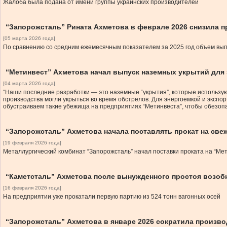
Жалоба была подана от имени группы украинских производителей
“Запорожсталь” Рината Ахметова в феврале 2026 снизила п
[05 марта 2026 года]
По сравнению со средним ежемесячным показателем за 2025 год объем вып
“Метинвест” Ахметова начал выпуск наземных укрытий для 
[04 марта 2026 года]
“Наши последние разработки — это наземные “укрытия”, которые использую
производства могли укрыться во время обстрелов. Для энергоемкой и экспо
обустраиваем такие убежища на предприятиях “Метинвеста”, чтобы обезопа
“Запорожсталь” Ахметова начала поставлять прокат на св
[19 февраля 2026 года]
Металлургический комбинат “Запорожсталь” начал поставки проката на “Мет
“Каметсталь” Ахметова после вынужденного простоя возобн
[16 февраля 2026 года]
На предприятии уже прокатали первую партию из 524 тонн вагонных осей
“Запорожсталь” Ахметова в январе 2026 сократила произво