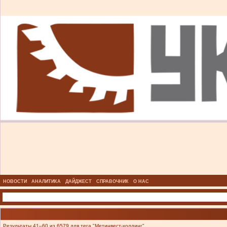
НОВОСТИ
АНАЛИТИКА
ДАЙДЖЕСТ
СПРАВОЧНИК
О НАС
Результаты 41–60 из 6579 для тега "Метинвест-холдинг".