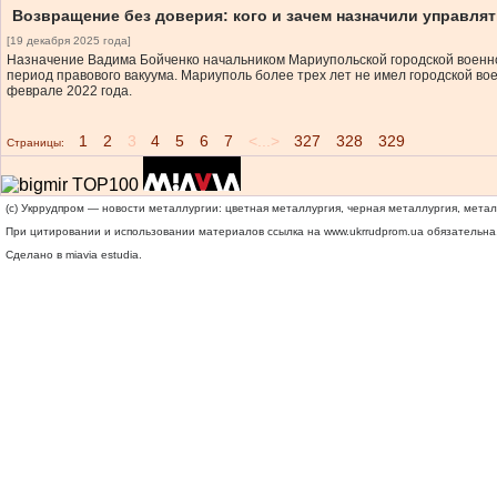
Возвращение без доверия: кого и зачем назначили управля
[19 декабря 2025 года]
Назначение Вадима Бойченко начальником Мариупольской городской военн
период правового вакуума. Мариуполь более трех лет не имел городской в
феврале 2022 года.
1
2
3
4
5
6
7
<...>
327
328
329
Страницы:
(c) Укррудпром — новости металлургии: цветная металлургия, черная металлургия, мета
При цитировании и использовании материалов ссылка на
www.ukrrudprom.ua
обязательна.
Сделано в miavia estudia.