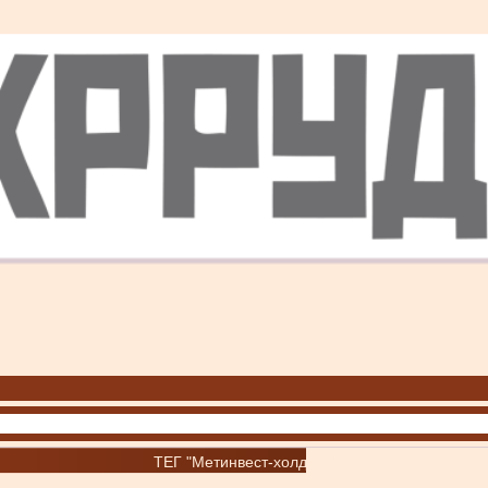
ТЕГ "Метинвест-холдинг"