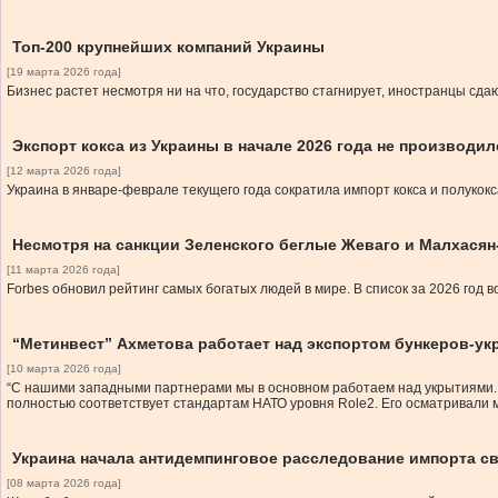
Топ-200 крупнейших компаний Украины
[19 марта 2026 года]
Бизнес растет несмотря ни на что, государство стагнирует, иностранцы сда
Экспорт кокса из Украины в начале 2026 года не производил
[12 марта 2026 года]
Украина в январе-феврале текущего года сократила импорт кокса и полуко
Несмотря на санкции Зеленского беглые Жеваго и Малхася
[11 марта 2026 года]
Forbes обновил рейтинг самых богатых людей в мире. В список за 2026 год
“Метинвест” Ахметова работает над экспортом бункеров-у
[10 марта 2026 года]
“С нашими западными партнерами мы в основном работаем над укрытиями. 
полностью соответствует стандартам НАТО уровня Role2. Его осматривали
Украина начала антидемпинговое расследование импорта с
[08 марта 2026 года]