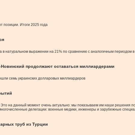
ют позиции. Итоги 2025 года
ся
кса в натуральном выражении на 21% по сравнению с аналогичным периодом в
н-Новинский продолжают оставаться миллиардерами
 вошли семь украинских долларовых миллиардеров
крытий
Это на данный момент очень актуально: мы показываем им наши решения по
 многочисленные делегации: военные медики, инженеры и зарубежные специа
варных труб из Турции