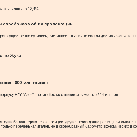
и снизились на 12,4%
и евробондов об их пролонгации
рон существенно сузились, “Метинвест” и AHG не смогли достичь окончатель
о-то Жука
зова” 600 млн гривен
корпусу НГУ “Азов” партию беспилотников стоимостью 214 млн грн
 одни богачи теряют свои позиции, другие неожиданно растут, появляются 
 только перечень капиталов, но и своеобразный барометр экономических и с