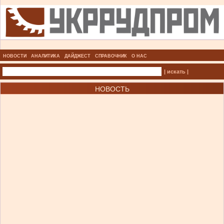
НОВОСТИ
АНАЛИТИКА
ДАЙДЖЕСТ
СПРАВОЧНИК
О НАС
| искать |
НОВОСТЬ