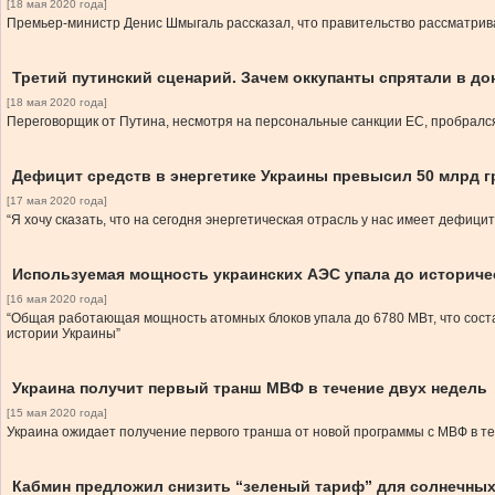
[18 мая 2020 года]
Премьер-министр Денис Шмыгаль рассказал, что правительство рассматрив
Третий путинский сценарий. Зачем оккупанты спрятали в д
[18 мая 2020 года]
Переговорщик от Путина, несмотря на персональные санкции ЕС, пробрался-
Дефицит средств в энергетике Украины превысил 50 млрд г
[17 мая 2020 года]
“Я хочу сказать, что на сегодня энергетическая отрасль у нас имеет дефицит
Используемая мощность украинских АЭС упала до историче
[16 мая 2020 года]
“Общая работающая мощность атомных блоков упала до 6780 МВт, что соста
истории Украины”
Украина получит первый транш МВФ в течение двух недель
[15 мая 2020 года]
Украина ожидает получение первого транша от новой программы с МВФ в т
Кабмин предложил снизить “зеленый тариф” для солнечных