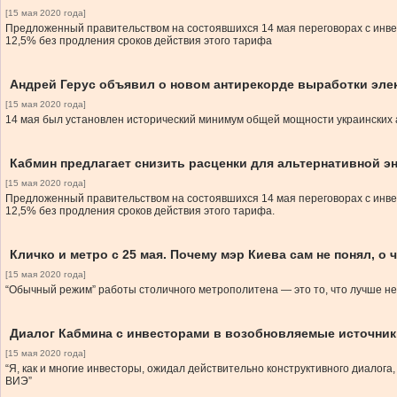
[15 мая 2020 года]
Предложенный правительством на состоявшихся 14 мая переговорах с инвес
12,5% без продления сроков действия этого тарифа
Андрей Герус объявил о новом антирекорде выработки эле
[15 мая 2020 года]
14 мая был установлен исторический минимум общей мощности украинских 
Кабмин предлагает снизить расценки для альтернативной эн
[15 мая 2020 года]
Предложенный правительством на состоявшихся 14 мая переговорах с инвес
12,5% без продления сроков действия этого тарифа.
Кличко и метро с 25 мая. Почему мэр Киева сам не понял, о
[15 мая 2020 года]
“Обычный режим” работы столичного метрополитена — это то, что лучше не
Диалог Кабмина с инвесторами в возобновляемые источник
[15 мая 2020 года]
“Я, как и многие инвесторы, ожидал действительно конструктивного диалога
ВИЭ”