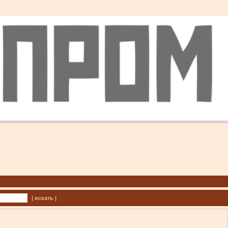
| искать |