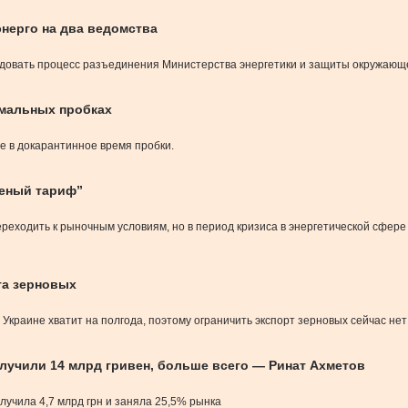
нерго на два ведомства
довать процесс разъединения Министерства энергетики и защиты окружающе
омальных пробках
е в докарантинное время пробки.
леный тариф”
ереходить к рыночным условиям, но в период кризиса в энергетической сфере
та зерновых
 Украине хватит на полгода, поэтому ограничить экспорт зерновых сейчас не
олучили 14 млрд гривен, больше всего — Ринат Ахметов
учила 4,7 млрд грн и заняла 25,5% рынка