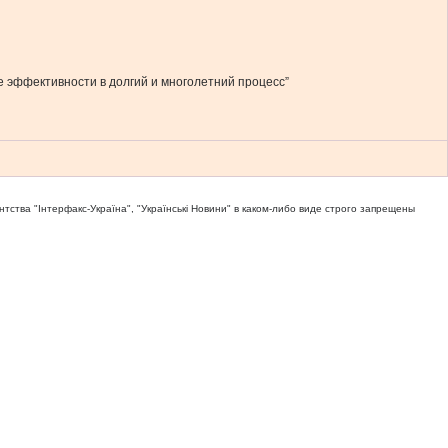
е эффективности в долгий и многолетний процесс”
тва "Iнтерфакс-Україна", "Українськi Новини" в каком-либо виде строго запрещены