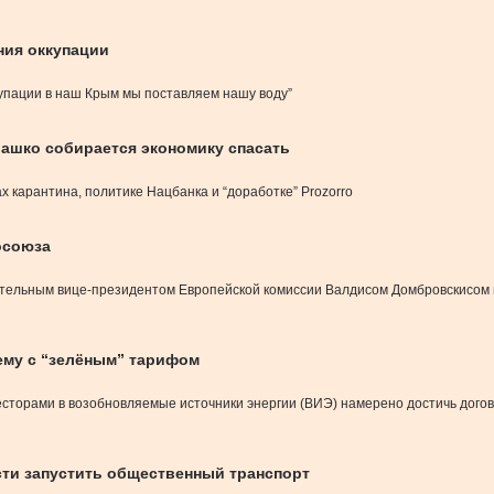
ния оккупации
ккупации в наш Крым мы поставляем нашу воду”
рашко собирается экономику спасать
 карантина, политике Нацбанка и “доработке” Prozorro
осоюза
ительным вице-президентом Европейской комиссии Валдисом Домбровскисом 
лему с “зелёным” тарифом
сторами в возобновляемые источники энергии (ВИЭ) намерено достичь догов
сти запустить общественный транспорт