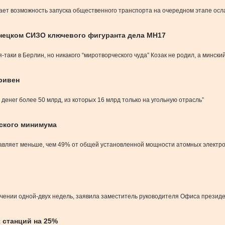
ает возможность запуска общественного транспорта на очередном этапе осл
онецком СИЗО ключевого фигуранта дела МН17
таки в Берлин, но никакого “миротворческого чуда” Козак не родил, а минск
ривен
 денег более 50 млрд, из которых 16 млрд только на угольную отрасль”
ского минимума
вляет меньше, чем 49% от общей установленной мощности атомных электрост
ечении одной-двух недель, заявила заместитель руководителя Офиса презид
 станций на 25%