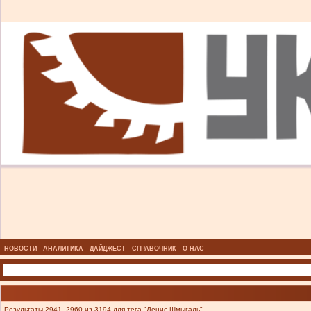
НОВОСТИ
АНАЛИТИКА
ДАЙДЖЕСТ
СПРАВОЧНИК
О НАС
Результаты 2941–2960 из 3194 для тега "Денис Шмыгаль".