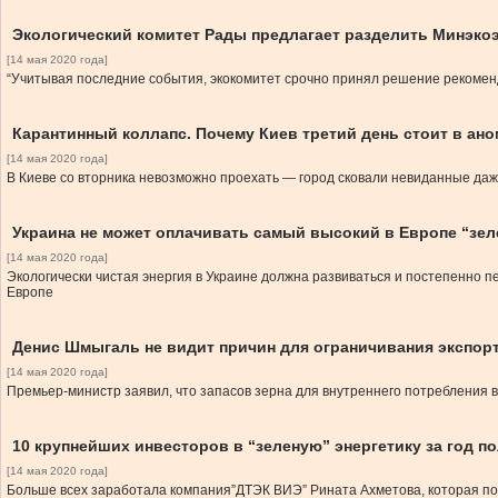
Экологический комитет Рады предлагает разделить Минэкоэ
[14 мая 2020 года]
“Учитывая последние события, экокомитет срочно принял решение рекомен
Карантинный коллапс. Почему Киев третий день стоит в ан
[14 мая 2020 года]
В Киеве со вторника невозможно проехать — город сковали невиданные даж
Украина не может оплачивать самый высокий в Европе “зе
[14 мая 2020 года]
Экологически чистая энергия в Украине должна развиваться и постепенно п
Европе
Денис Шмыгаль не видит причин для ограничивания экспор
[14 мая 2020 года]
Премьер-министр заявил, что запасов зерна для внутреннего потребления в
10 крупнейших инвесторов в “зеленую” энергетику за год п
[14 мая 2020 года]
Больше всех заработала компания”ДТЭК ВИЭ” Рината Ахметова, которая пол