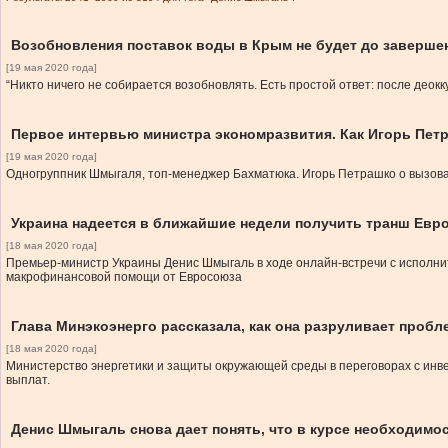
Возобновления поставок воды в Крым не будет до заверше
[19 мая 2020 года]
“Никто ничего не собирается возобновлять. Есть простой ответ: после део
Первое интервью министра экономразвития. Как Игорь Пет
[19 мая 2020 года]
Одногруппник Шмыгаля, топ-менеджер Бахматюка. Игорь Петрашко о вызовах
Украина надеется в ближайшие недели получить транш Евр
[18 мая 2020 года]
Премьер-министр Украины Денис Шмыгаль в ходе онлайн-встречи с исполн
макрофинансовой помощи от Евросоюза
Глава Минэкоэнерго рассказала, как она разруливает проб
[18 мая 2020 года]
Министерство энергетики и защиты окружающей среды в переговорах с инве
выплат.
Денис Шмыгаль снова дает понять, что в курсе необходимо