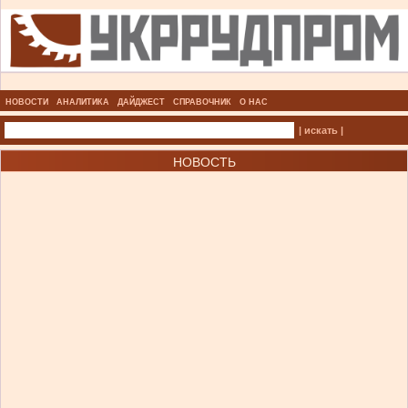
НОВОСТИ
АНАЛИТИКА
ДАЙДЖЕСТ
СПРАВОЧНИК
О НАС
| искать |
НОВОСТЬ