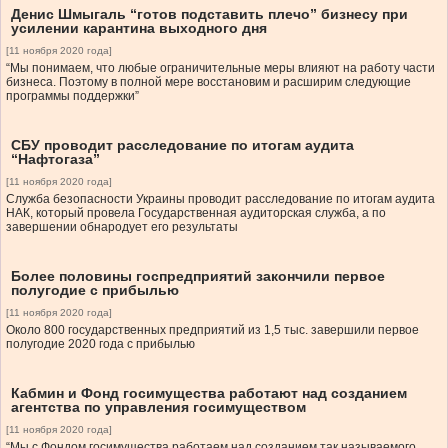
Денис Шмыгаль “готов подставить плечо” бизнесу при
усилении карантина выходного дня
[11 ноября 2020 года]
“Мы понимаем, что любые ограничительные меры влияют на работу части
бизнеса. Поэтому в полной мере восстановим и расширим следующие
программы поддержки”
СБУ проводит расследование по итогам аудита
“Нафтогаза”
[11 ноября 2020 года]
Служба безопасности Украины проводит расследование по итогам аудита
НАК, который провела Государственная аудиторская служба, а по
завершении обнародует его результаты
Более половины госпредприятий закончили первое
полугодие с прибылью
[11 ноября 2020 года]
Около 800 государственных предприятий из 1,5 тыс. завершили первое
полугодие 2020 года с прибылью
Кабмин и Фонд госимущества работают над созданием
агентства по управления госимуществом
[11 ноября 2020 года]
“Мы с Фондом госимущества работаем над созданием так называемого