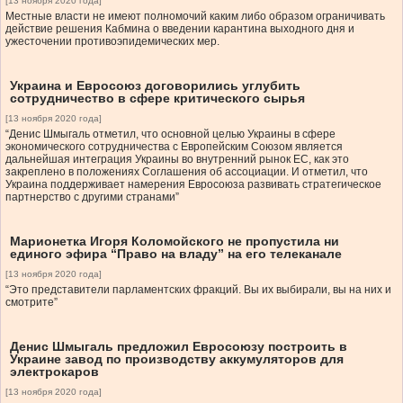
[13 ноября 2020 года]
Местные власти не имеют полномочий каким либо образом ограничивать
действие решения Кабмина о введении карантина выходного дня и
ужесточении противоэпидемических мер.
Украина и Евросоюз договорились углубить
сотрудничество в сфере критического сырья
[13 ноября 2020 года]
“Денис Шмыгаль отметил, что основной целью Украины в сфере
экономического сотрудничества с Европейским Союзом является
дальнейшая интеграция Украины во внутренний рынок ЕС, как это
закреплено в положениях Соглашения об ассоциации. И отметил, что
Украина поддерживает намерения Евросоюза развивать стратегическое
партнерство с другими странами”
Марионетка Игоря Коломойского не пропустила ни
единого эфира “Право на владу” на его телеканале
[13 ноября 2020 года]
“Это представители парламентских фракций. Вы их выбирали, вы на них и
смотрите”
Денис Шмыгаль предложил Евросоюзу построить в
Украине завод по производству аккумуляторов для
электрокаров
[13 ноября 2020 года]