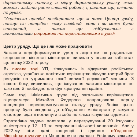
диригентську паличку, а міцну директорську указку, якою
можна і задати ритм спільній роботі, і, раптом що, вліпити
по руках.
“Українська правда” розбиралася, що ж таке Центр уряду,
навіщо він потрібен, кому вигідний, коли і чи може бути
створений, а також що відбувається з
анонсованими
реформою та перестановками в уряді
.
Центр уряду. Що це і як може працювати
Бажання переформатувати уряд з акцентом на радикальне
скорочення кількості міністерств виникло у владних кабінетах
ще влітку 2022-го року.
Як
писала тоді
УП, зіткнувшись із відкритою російською
агресією, українське політичне керівництво відчуло гострий брак
ресурсів на утримання такої великої державної машини. З
іншого боку, виявилось, що існування частини міністерств не
таке вже й необхідне для функціонування країни.
Саме тоді ініціативна група під загальним керівництвом
віцепрем'єра Михайла Федорова напрацювала першу
концепцію переформатування складу уряду. Логіка цього
процесу була зведена до об'єднання міністерств у галузеві
кластери, здатні поглинути в себе по кілька існуючих відомств.
Стратегічна задача полягала у перегрупуванні 20 існуючих
міністерств у 12—13 та скороченні кількості чиновників. Але у
2022-му піти далі концепції і єдиного
об'єднання
Мінінфраструктури
та Мінрегіону не вдалося. Реформу відклали