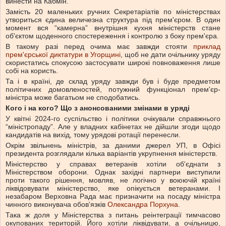
винести на Кабмін.
Замість 20 маленьких ручних Секретаріатів по міністерствах
утвориться єдина величезна структура під прем'єром. В один
момент вся “камерна” внутрішня кухня міністерств стане
об'єктом щоденного спостереження і контролю з боку прем'єра.
В такому разі перед очима має завжди стояти
приклад
прем'єрської диктатури в Угорщині
, щоб не дати очільнику уряду
скористатись спокусою застосувати широкі повноваження лише
собі на користь.
Та і в країні, де склад уряду завжди був і буде предметом
політичних домовленостей, потужний функціонал прем'єр-
міністра може багатьом не сподобатись.
Кого і на кого? Що з анонсованими змінами в уряді
У квітні 2024-го суспільство і політики очікували справжнього
“міністропаду”. Але у владних кабінетах не дійшли згоди щодо
кандидатів на вихід, тому урядові ротації перенесли.
Окрім звільнень міністрів, за даними джерел УП, в Офісі
президента розглядали кілька варіантів укрупнення міністерств.
Міністерство у справах ветеранів хотіли об'єднати з
Міністерством оборони. Однак західні партнери виступили
проти такого рішення, мовляв, не логічно у воюючій країні
ліквідовувати міністерство, яке опікується ветеранами. І
незабаром Верховна Рада має призначити на посаду міністра
чинного виконувача обов'язків
Олександра Порхуна
.
Така ж доля у Міністерства з питань реінтеграції тимчасово
окупованих територій. Його хотіли ліквідувати, а очільницю,