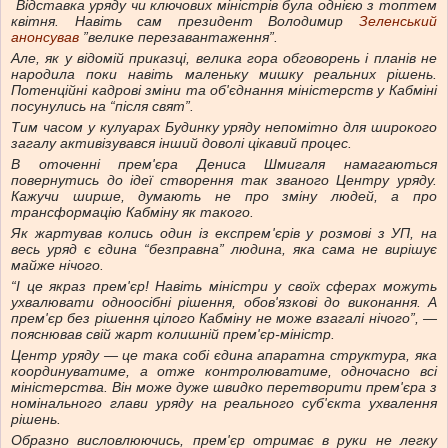
Відставка уряду чи ключових міністрів була однією з топтем
квітня. Навіть сам президент Володимир
Зеленський
анонсував
”велике перезавантаження”.
Але, як у відомій приказці, велика гора обговорень і планів не
народила поки навіть маленьку мишку реальних рішень.
Потенційні кадрові зміни та об'єднання міністерств у Кабміні
посунулись на “після свят”.
Тим часом у кулуарах Будинку уряду непомітно для широкого
загалу активізувався інший доволі цікавий процес.
В оточенні прем'єра Дениса Шмигаля намагаються
повернутись до ідеї створення так званого Центру уряду.
Кажучи ширше, думають не про зміну людей, а про
трансформацію Кабміну як такого.
Як жартував колись один із експрем'єрів у розмові з УП, на
весь уряд є єдина “безправна” людина, яка сама не вирішує
майже нічого.
“І це якраз прем'єр! Навіть міністри у своїх сферах можуть
ухвалювати одноосібні рішення, обов'язкові до виконання. А
прем'єр без рішення цілого Кабміну не може взагалі нічого”, —
пояснював свій жарт колишній прем'єр-міністр.
Центр уряду — це така собі єдина апаратна структура, яка
координуватиме, а отже контролюватиме, одночасно всі
міністерства. Він може дуже швидко перетворити прем'єра з
номінального глави уряду на реального суб'єкта ухвалення
рішень.
Образно висловлюючись, прем'єр отримає в руки не легку