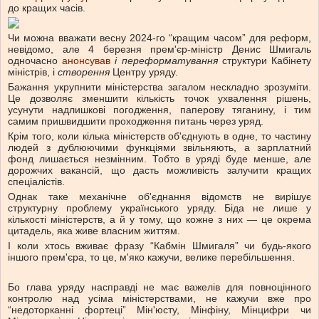
до кращих часів.
Чи можна вважати весну 2024-го “кращим часом” для реформ,
невідомо, але 4 березня прем'єр-міністр Денис Шмигаль
одночасно
анонсував
і переформатування
структури Кабінету
міністрів, і
створення
Центру уряду.
Бажання укрупнити міністерства загалом нескладно зрозуміти.
Це дозволяє зменшити кількість точок ухвалення рішень,
усунути надлишкові погодження, паперову тяганину, і тим
самим пришвидшити проходження питань через уряд.
Крім того, коли кілька міністерств об'єднують в одне, то частину
людей з дублюючими функціями звільняють, а зарплатний
фонд лишається незмінним. Тобто в уряді буде менше, але
дорожчих вакансій, що дасть можливість залучити кращих
спеціалістів.
Однак таке механічне об'єднання відомств не вирішує
структурну проблему українського уряду. Біда не лише у
кількості міністерств, а й у тому, що кожне з них — це окрема
цитадель, яка живе власним життям.
І коли хтось вживає фразу “Кабмін Шмигаля” чи будь-якого
іншого прем'єра, то це, м'яко кажучи, велике перебільшення.
Бо глава уряду насправді не має важелів для повноцінного
контролю над усіма міністерствами, не кажучи вже про
“недоторканні фортеці” Мін'юсту, Мінфіну, Мінцифри чи