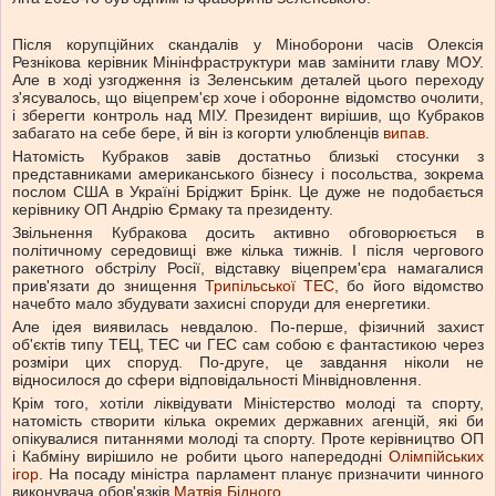
Після корупційних скандалів у Міноборони часів Олексія
Резнікова керівник Мінінфраструктури мав замінити главу МОУ.
Але в ході узгодження із Зеленським деталей цього переходу
з'ясувалось, що віцепрем'єр хоче і оборонне відомство очолити,
і зберегти контроль над МІУ. Президент вирішив, що Кубраков
забагато на себе бере, й він із когорти улюбленців
випав
.
Натомість Кубраков завів достатньо близькі стосунки з
представниками американського бізнесу і посольства, зокрема
послом США в Україні Бріджит Брінк. Це дуже не подобається
керівнику ОП Андрію Єрмаку та президенту.
Звільнення Кубракова досить активно обговорюється в
політичному середовищі вже кілька тижнів. І після чергового
ракетного обстрілу Росії, відставку віцепрем'єра намагалися
прив'язати до знищення
Трипільської ТЕС
, бо його відомство
начебто мало збудувати захисні споруди для енергетики.
Але ідея виявилась невдалою. По-перше, фізичний захист
об'єктів типу ТЕЦ, ТЕС чи ГЕС сам собою є фантастикою через
розміри цих споруд. По-друге, це завдання ніколи не
відносилося до сфери відповідальності Мінвідновлення.
Крім того, хотіли ліквідувати Міністерство молоді та спорту,
натомість створити кілька окремих державних агенцій, які би
опікувалися питаннями молоді та спорту. Проте керівництво ОП
і Кабміну вирішило не робити цього напередодні
Олімпійських
ігор
. На посаду міністра парламент планує призначити чинного
виконувача обов'язків
Матвія Бідного
.