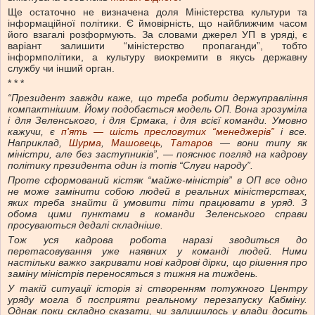
Ще остаточно не визначена доля Міністерства культури та
інформаційної політики. Є ймовірність, що найближчим часом
його взагалі розформують. За словами джерел УП в уряді, є
варіант залишити “міністерство пропаганди”, тобто
інформполітики, а культуру виокремити в якусь державну
службу чи інший орган.
* * *
“Президент завжди каже, що треба робити держуправління
компактнішим. Йому подобається модель ОП. Вона зрозуміла
і для Зеленського, і для Єрмака, і для всієї команди. Умовно
кажучи, є
п'ять — шість пресловутих “менеджерів”
і все.
Наприклад,
Шурма
,
Машовець
,
Татаров
— вони типу як
міністри, але без заступників”, — пояснює погляд на кадрову
політику президента один із топів “Слуги народу”.
Проте сформований кістяк “майже-міністрів” в ОП все одно
не може замінити собою людей в реальних міністерствах,
яких треба
знайти й умовити
піти працювати в уряд. З
обома цими пунктами в команди Зеленського справи
просуваються дедалі складніше.
Тож уся кадрова робота наразі зводиться до
перетасовування уже наявних у команді людей. Ними
настільки важко закривати нові кадрові дірки, що рішення про
заміну міністрів переносяться з тижня на тиждень.
У такій ситуації історія зі створенням потужного Центру
уряду могла б посприяти реальному перезапуску Кабміну.
Однак поки складно сказати, чи залишилось у влади досить