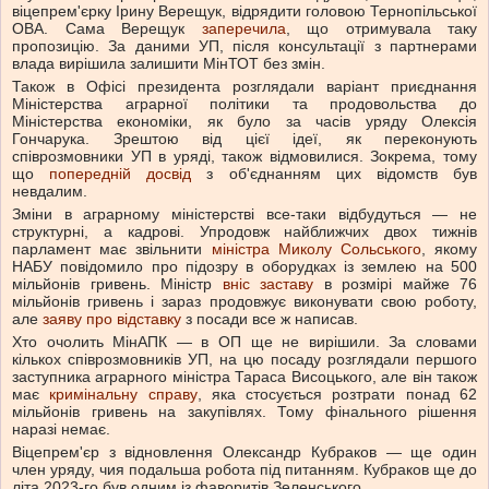
віцепрем'єрку Ірину Верещук, відрядити головою Тернопільської
ОВА. Сама Верещук
заперечила
, що отримувала таку
пропозицію. За даними УП, після консультації з партнерами
влада вирішила залишити МінТОТ без змін.
Також в Офісі президента розглядали варіант приєднання
Міністерства аграрної політики та продовольства до
Міністерства економіки, як було за часів уряду Олексія
Гончарука. Зрештою від цієї ідеї, як переконують
співрозмовники УП в уряді, також відмовилися. Зокрема, тому
що
попередній досвід
з об'єднанням цих відомств був
невдалим.
Зміни в аграрному міністерстві все-таки відбудуться — не
структурні, а кадрові. Упродовж найближчих двох тижнів
парламент має звільнити
міністра Миколу Сольського
, якому
НАБУ повідомило про підозру в оборудках із землею на 500
мільйонів гривень. Міністр
вніс заставу
в розмірі майже 76
мільйонів гривень і зараз продовжує виконувати свою роботу,
але
заяву про відставку
з посади все ж написав.
Хто очолить МінАПК — в ОП ще не вирішили. За словами
кількох співрозмовників УП, на цю посаду розглядали першого
заступника аграрного міністра Тараса Висоцького, але він також
має
кримінальну справу
, яка стосується розтрати понад 62
мільйонів гривень на закупівлях. Тому фінального рішення
наразі немає.
Віцепрем'єр з відновлення Олександр Кубраков — ще один
член уряду, чия подальша робота під питанням. Кубраков ще до
літа 2023-го був одним із фаворитів Зеленського.