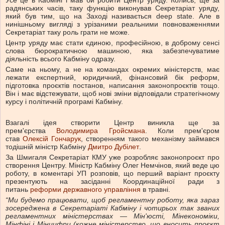
Усе це в Кабміні і мав би робити Центр уряду. Колись, ще за
радянських часів, таку функцію виконував Секретаріат уряду,
який був тим, що на Заході називається deep state. Але в
нинішньому вигляді з урізаними реальними повноваженнями
Секретаріат таку роль грати не може.
Центр уряду має стати єдиною, професійною, в доброму сенсі
слова бюрократичною машиною, яка забезпечуватиме
діяльність всього Кабміну одразу.
Саме на ньому, а не на командах окремих міністерств, має
лежати експертний, юридичний, фінансовий бік реформ,
підготовка проєктів постанов, написання законопроєктів тощо.
Він і має відстежувати, щоб нові зміни відповідали стратегічному
курсу і політичній програмі Кабміну.
Взагалі ідея створити Центр виникла ще за
прем'єрства
Володимира Гройсмана
. Коли прем'єром
став
Олексій Гончарук
, створенням такого механізму займався
тодішній міністр Кабміну
Дмитро Дубілет
.
За Шмигаля Секретаріат КМУ уже розробляє законопроєкт про
створення Центру. Міністр Кабміну Олег Немчінов, який веде цю
роботу, в коментарі УП розповів, що перший варіант проєкту
презентують на засіданні Координаційної ради з
питань
реформи державного управління
в травні.
“Ми будемо працювати, щоб регламентну роботу, яка зараз
зосереджена в Секретаріаті Кабміну і чотирьох так званих
регламентних міністерствах — Мін'юсті, Мінекономіки,
Мінфіні і Мінцифри (кожне міністерство, що вносить проєкт