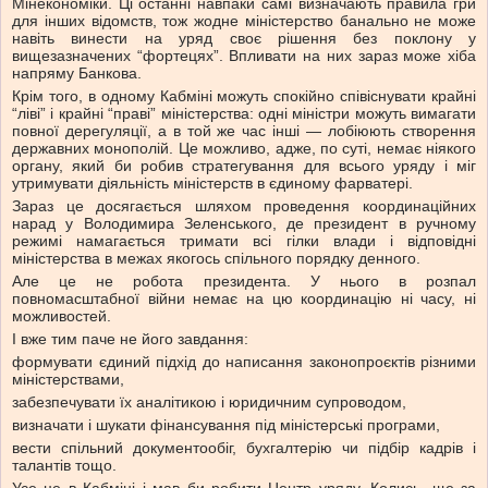
Мінекономіки. Ці останні навпаки самі визначають правила гри
для інших відомств, тож жодне міністерство банально не може
навіть винести на уряд своє рішення без поклону у
вищезазначених “фортецях”. Впливати на них зараз може хіба
напряму Банкова.
Крім того, в одному Кабміні можуть спокійно співіснувати крайні
“ліві” і крайні “праві” міністерства: одні міністри можуть вимагати
повної дерегуляції, а в той же час інші — лобіюють створення
державних монополій. Це можливо, адже, по суті, немає ніякого
органу, який би робив стратегування для всього уряду і міг
утримувати діяльність міністерств в єдиному фарватері.
Зараз це досягається шляхом проведення координаційних
нарад у Володимира Зеленського, де президент в ручному
режимі намагається тримати всі гілки влади і відповідні
міністерства в межах якогось спільного порядку денного.
Але це не робота президента. У нього в розпал
повномасштабної війни немає на цю координацію ні часу, ні
можливостей.
І вже тим паче не його завдання:
формувати єдиний підхід до написання законопроєктів різними
міністерствами,
забезпечувати їх аналітикою і юридичним супроводом,
визначати і шукати фінансування під міністерські програми,
вести спільний документообіг, бухгалтерію чи підбір кадрів і
талантів тощо.