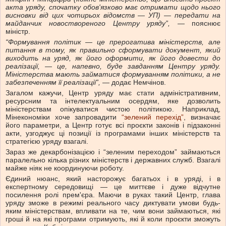
акта уряду, спочатку обов'язково має отримати щодо нього
висновки від цих чотирьох відомств — УП) — передати на
майданчик новоствореного Центру уряду”,
— пояснює
міністр.
“Формування політик — це прерогатива міністерств, але
питання в тому, як правильно сформувати документ, який
виходить на уряд, як його оформити, як його довести до
реалізації, — це, напевно, буде завданням Центру уряду.
Міністерства мають займатися формуванням політики, а не
забезпеченням її реалізації”,
— додає Немчінов.
Загалом кажучи, Центр уряду має стати адміністративним,
ресурсним та інтелектуальним осердям, яке дозволить
міністерствам опікуватися чистою політикою. Наприклад,
Мінекономіки хоче запровадити
“зелений перехід”
, визначає
його параметри, а Центр готує всі проєкти законів і підзаконні
акти, узгоджує ці позиції із програмами інших міністерств та
стратегією уряду взагалі.
Зараз же декарбонізацією і “зеленим переходом” займаються
паралельно кілька різних міністерств і державних служб. Взагалі
майже ніяк не координуючи роботу.
Єдиний нюанс, який насторожує багатьох і в уряді, і в
експертному середовищі — це миттєве і дуже відчутне
посилення ролі прем'єра. Маючи в руках такий Центр, глава
уряду зможе в режимі реального часу диктувати умови будь-
яким міністерствам, впливати на те, чим вони займаються, які
гроші й на які програми отримують, які й коли проєкти зможуть