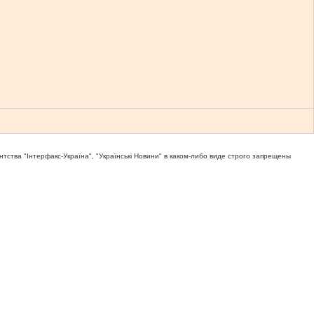
тва "Iнтерфакс-Україна", "Українськi Новини" в каком-либо виде строго запрещены