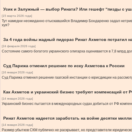
Усик и Залужный — выбор Рината? Или гешефт “пизды с уш
[15 марта 2026 года]
Тут намедни неожиданно отыскавшийся Владимир Бондаренко задал нетриви
хуя?
За 4 года войны жадный пидорас Ринат Ахметов потратил н
[24 февраля 2026 года]
Состояние самого богатого украинского олигарха оценивается в 7,8 млрд д
Суд Парижа отменил решение по иску Ахметова к России
[16 января 2026 года]
Суд Парижа отменил решение гаагской инстанции о юрисдикции на рассмотре
Как Ахметов и украинский бизнес требуют компенсаций от 
[14 января 2026 года]
Украинский бизнес пытается в международных судах добиться от РФ компенс
Ринат Ахметов надеется заработать на войне десятки милл
[14 января 2026 года]
Размер убытков СКМ публично не раскрывает, но представители юридическо