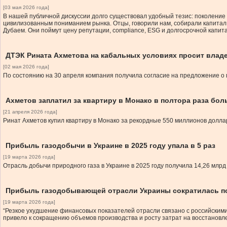
[03 мая 2026 года]
В нашей публичной дискуссии долго существовал удобный тезис: поколение 
цивилизованным пониманием рынка. Отцы, говорили нам, собирали капитал в
Дубаем. Они поймут цену репутации, compliance, ESG и долгосрочной капит
ДТЭК Рината Ахметова на кабальных условиях просит владе
[02 мая 2026 года]
По состоянию на 30 апреля компания получила согласие на предложение о 
Ахметов заплатил за квартиру в Монако в полтора раза бол
[21 апреля 2026 года]
Ринат Ахметов купил квартиру в Монако за рекордные 550 миллионов долла
Прибыль газодобычи в Украине в 2025 году упала в 5 раз
[19 марта 2026 года]
Отрасль добычи природного газа в Украине в 2025 году получила 14,26 млрд 
Прибыль газодобывающей отрасли Украины сократилась поч
[19 марта 2026 года]
“Резкое ухудшение финансовых показателей отрасли связано с российскими
привело к сокращению объемов производства и росту затрат на восстанов