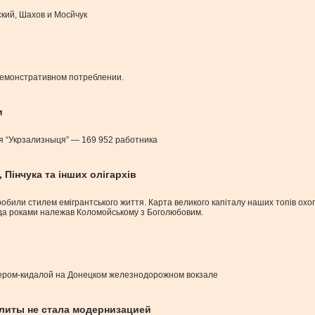
кий, Шахов и Мосйчук
демонстративном потреблении.
и
 “Укрзализныця” — 169 952 работника
 Пінчука та інших олігархів
хи зробили стилем емігрантського життя. Карта великого капіталу наших топів
енда роками належав Коломойському з Боголюбовим.
улером-кидалой на Донецком железнодорожном вокзале
элиты не стала модернизацией