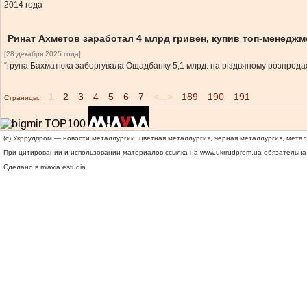
2014 года
Ринат Ахметов заработал 4 млрд гривен, купив топ-менедж
[28 декабря 2025 года]
“група Бахматюка заборгувала Ощадбанку 5,1 млрд. на різдвяному розпродажу
1
2
3
4
5
6
7
<...>
189
190
191
Страницы:
(c) Укррудпром — новости металлургии: цветная металлургия, черная металлургия, мета
При цитировании и использовании материалов ссылка на
www.ukrrudprom.ua
обязательна.
Сделано в miavia estudia.