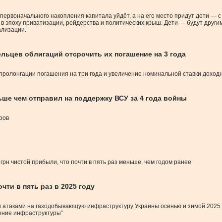
первоначального накопления капитала уйдёт, а на его место придут дети — 
 эпоху приватизации, рейдерства и политических крыш. Дети — будут другим
ализации.
льцев облигаций отсрочить их погашение на 3 года
пролонгации погашения на три года и увеличение номинальной ставки доход
ьше чем отправил на поддержку ВСУ за 4 года войны
ров
грн чистой прибыли, что почти в пять раз меньше, чем годом ранее
ти в пять раз в 2025 году
 атаками на газодобывающую инфраструктуру Украины осенью и зимой 2025 г
ление инфраструктуры”