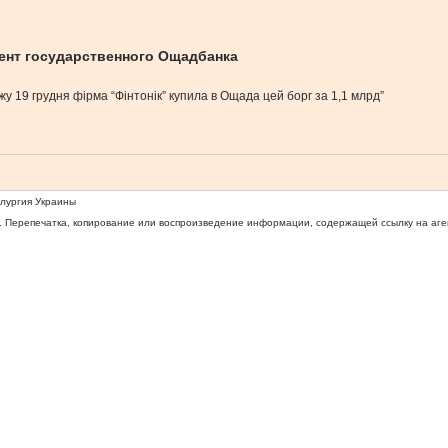
мент государственного Ощадбанка
 19 грудня фірма “Фінтонік” купила в Ощада цей борг за 1,1 млрд”
ллургия Украины
 Перепечатка, копирование или воспроизведение информации, содержащей ссылку на агентс