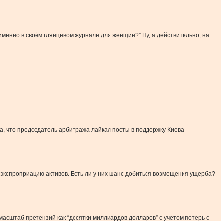
менно в своём глянцевом журнале для женщин?” Ну, а действительно, на
ла, что председатель арбитража лайкал посты в поддержку Киева
и экспроприацию активов. Есть ли у них шанс добиться возмещения ущерба?
асштаб претензий как “десятки миллиардов долларов” с учетом потерь с