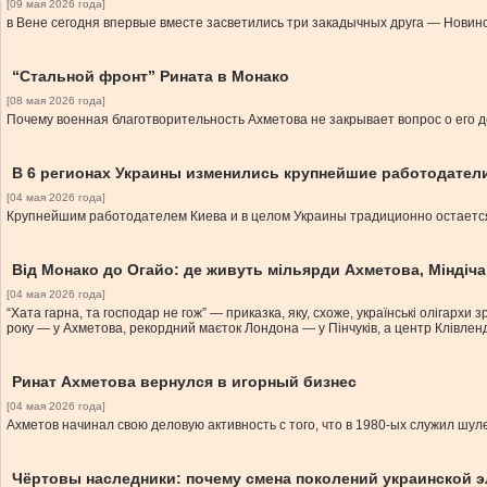
[09 мая 2026 года]
в Вене сегодня впервые вместе засветились три закадычных друга — Новинс
“Стальной фронт” Рината в Монако
[08 мая 2026 года]
Почему военная благотворительность Ахметова не закрывает вопрос о его 
В 6 регионах Украины изменились крупнейшие работодател
[04 мая 2026 года]
Крупнейшим работодателем Киева и в целом Украины традиционно остается
Від Монако до Огайо: де живуть мільярди Ахметова, Міндіча,
[04 мая 2026 года]
“Хата гарна, та господар не гож” — приказка, яку, схоже, українські олігар
року — у Ахметова, рекордний маєток Лондона — у Пінчуків, а центр Клівл
Ринат Ахметова вернулся в игорный бизнес
[04 мая 2026 года]
Ахметов начинал свою деловую активность с того, что в 1980-ых служил ш
Чёртовы наследники: почему смена поколений украинской 