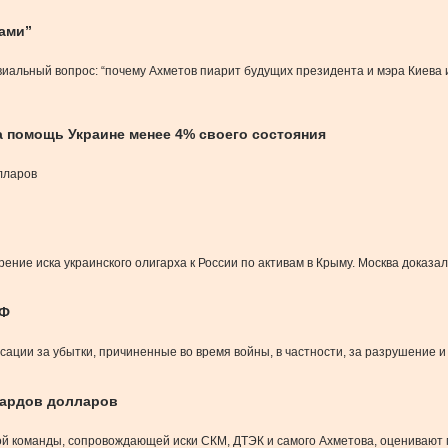
ами”
альный вопрос: “почему Ахметов пиарит будущих президента и мэра Киева и
а помощь Украине менее 4% своего состояния
олларов
ние иска украинского олигарха к России по активам в Крыму. Москва доказа
РФ
ации за убытки, причиненные во время войны, в частности, за разрушение 
иардов долларов
й команды, сопровождающей иски СКМ, ДТЭК и самого Ахметова, оценивают м