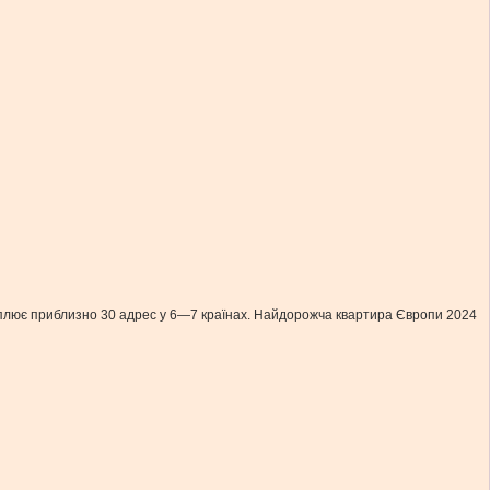
 охоплює приблизно 30 адрес у 6—7 країнах. Найдорожча квартира Європи 2024