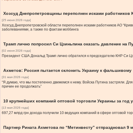
Хозсуд Днепропетровщины переполнен исками работников 
[25 июня 2026 года]
Хозсуд Днепропетровской области переполнен исками работников АО “Криво
заболеваниями, а также по фактам моббинга
Трамп лично попросил Си Цзиньпина оказать давление на Пу
[02 июня 2026 года]
Президент США Дональд Трамп лично обратился к председателю КНР Си Цзи
Ахметов: Россия пытается склонить Украину к фальшивому
[31 мая 2026 года]
“Я думаю, что мы постепенно движемся к нему. Войска Путина застряли. Для 
причин ее продолжать”
10 крупнейших компаний оптовой торговли Украины за год 
[13 мая 2026 года]
697,27 млрд грн дохода получили 10 ведущих компаний в сфере оптовой тор
Партнер Рината Ахметова по “Метинвесту” отпраздновал 9 м