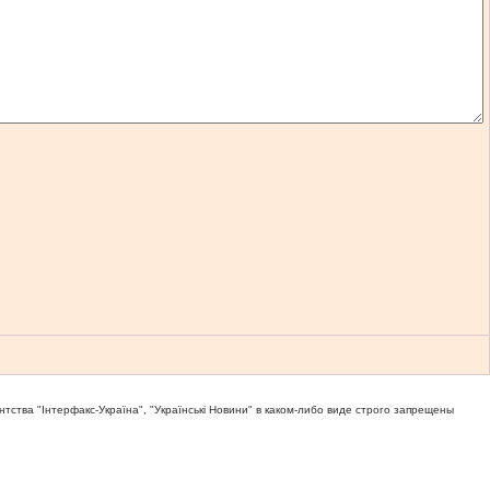
тва "Iнтерфакс-Україна", "Українськi Новини" в каком-либо виде строго запрещены