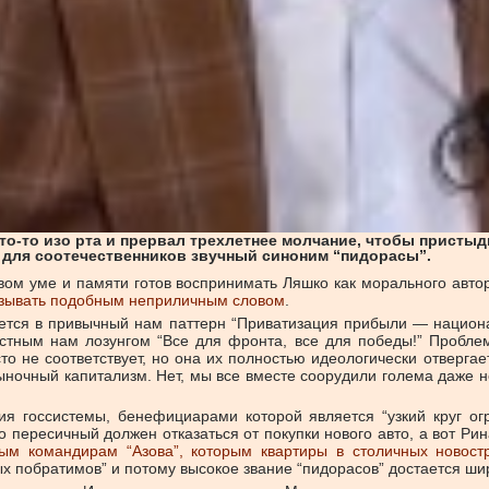
-то изо рта и прервал трехлетнее молчание, чтобы пристыди
 для соотечественников звучный синоним “пидорасы”.
вом уме и памяти готов воспринимать Ляшко как морального автори
называть подобным неприличным словом
.
тся в привычный нам паттерн “Приватизация прибыли — национал
истным нам лозунгом “Все для фронта, все для победы!” Пробле
о не соответствует, но она их полностью идеологически отвергает
рыночный капитализм. Нет, мы все вместе соорудили голема даже
ния госсистемы, бенефициарами которой является “узкий круг о
 пересичный должен отказаться от покупки нового авто, а вот Ри
ым командирам “Азова”, которым квартиры в столичных новост
вых побратимов” и потому высокое звание “пидорасов” достается ш