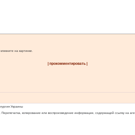
 кликните на картинке.
| прокомментировать |
ллургия Украины
 Перепечатка, копирование или воспроизведение информации, содержащей ссылку на агентс