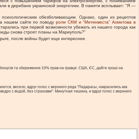
вшиеся с повышением тарифов на электроэнергию, с пониманием
али в дерибане украинской энергетики. В памяти всплывает: “Я —
 психологическим обезболивающим. Однако, один из рецептов
 на нашем сайте по поводу
роли СКМ и “Метинвеста” Ахметова в
тарались при первой возможности убежать из нашего города как
ноеды снова строят планы на Мариуполь?”
ерьте, после войны будет еще интереснее.
 бонусів та збереження 10% прав на гравця. США, ЄС, дайте гроші на
еются, весело, вдруг голос с верхнего ряда "Пидарасы, накрасились как
дро с водой, без страховки". Минутная тишина, и вдруг голос с верхнего