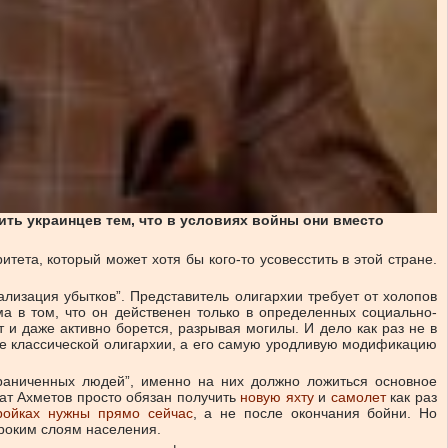
ть украинцев тем, что в условиях войны они вместо
тета, который может хотя бы кого-то усовесстить в этой стране.
изация убытков”. Представитель олигархии требует от холопов
ма в том, что он действенен только в определенных социально-
 и даже активно борется, разрывая могилы. И дело как раз не в
 не классической олигархии, а его самую уродливую модификацию
граниченных людей”, именно на них должно ложиться основное
нат Ахметов просто обязан получить
новую яхту
и
самолет
как раз
ройках нужны прямо сейчас
, а не после окончания бойни. Но
ироким слоям населения.