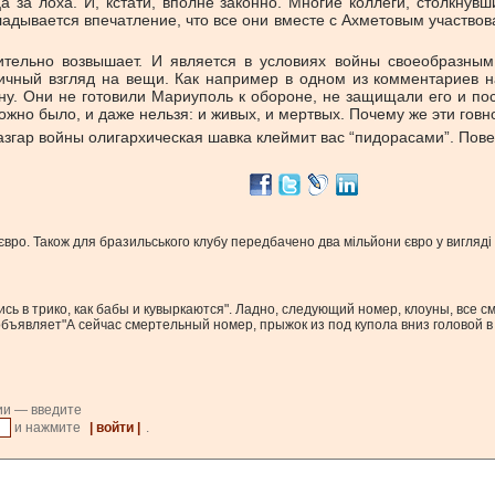
а за лоха. И, кстати, вполне законно. Многие коллеги, столкну
кладывается впечатление, что все они вместе с Ахметовым участвов
ительно возвышает. И является в условиях войны своеобразным
тичный взгляд на вещи. Как например в одном из комментариев
ну. Они не готовили Мариуполь к обороне, не защищали его и пос
ожно было, и даже нельзя: и живых, и мертвых. Почему же эти гов
 разгар войны олигархическая шавка клеймит вас “пидорасами”. Пов
вро. Також для бразильського клубу передбачено два мільйони євро у вигляді
сь в трико, как бабы и кувыркаются". Ладно, следующий номер, клоуны, все см
ъявляет"А сейчас смертельный номер, прыжок из под купола вниз головой в ве
ии — введите
и нажмите
| войти |
.