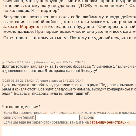
Очевидно, что существующая система держит простого украинц
отнеслись к этому шагу государства: “ДТЭКу же надо помочь”. С
не халявщик. Я — партнер”
Безусловно, возвышенная ложь себе любимому иногда действ
выживания в любой войне -, это все-таки максимально реалис
захвате Мариуполя
и их планов на будущее: “Они проспали вой
можно дальше. При первой возможности они уволили всех кого м
Ответ прост — потому что могут. Поэтому не удивляйтесь, что в
[2025-02-03 11:14:26] [ Аноним с адреса 135.125.234.* ]
Шахтар готовий заплатити за 18-річного форварда Флуміненсе 17 мільйонів є
відновлення енергетики Дтек, країна на грані блекауту!
[2025-01-28 21:23:42] [ Аноним с адреса 145.239.90.* ]
Цирк, выступают акробаты, вдруг голос с верхнего ряда "Пидарасы, вырядили
бабы и кривляются". Все ждут следующего номера, выходит конферансье и об
ряда "Пидарасы, пидарасы,куда вы меня тащите!".
Что скажете, Аноним?
Если Вы зарегистрированный пользователь и хотите участвовать в дискусс
свой логин (email)
, пароль
Если Вы еще не зарегистрировались, зайдите на
страницу регистрации
.