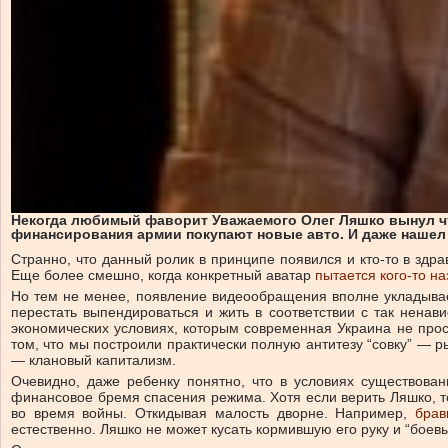
Некогда любимый фаворит Уважаемого Олег Ляшко вынул что
финансирования армии покупают новые авто. И даже нашел
Странно, что данный ролик в принципе появился и кто-то в здра
Еще более смешно, когда конкретный аватар
пытается кого-то 
Но тем не менее, появление видеообращения вполне укладывае
перестать выпендироваться и жить в соответствии с так ненав
экономических условиях, которым современная Украина не прост
том, что мы построили практически полную антитезу “совку” — 
— клановый капитализм.
Очевидно, даже ребенку понятно, что в условиях существова
финансовое бремя спасения режима. Хотя если верить Ляшко, то
во время войны. Откидывая малость дворне. Например,
брав
естественно. Ляшко не может кусать кормившую его руку и “бое