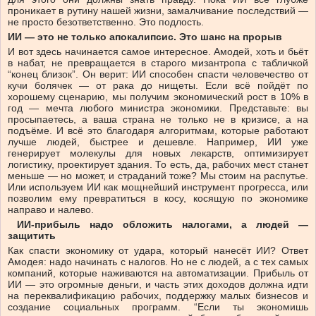
проникает в рутину нашей жизни, замалчивание последствий —
не просто безответственно. Это подлость.
ИИ — это не только апокалипсис. Это шанс на прорыв
И вот здесь начинается самое интересное. Амодей, хоть и бьёт
в набат, не превращается в старого мизантропа с табличкой
“конец близок”. Он верит: ИИ способен спасти человечество от
кучи болячек — от рака до нищеты. Если всё пойдёт по
хорошему сценарию, мы получим экономический рост в 10% в
год — мечта любого министра экономики. Представьте: вы
просыпаетесь, а ваша страна не только не в кризисе, а на
подъёме. И всё это благодаря алгоритмам, которые работают
лучше людей, быстрее и дешевле. Например, ИИ уже
генерирует молекулы для новых лекарств, оптимизирует
логистику, проектирует здания. То есть, да, рабочих мест станет
меньше — но может, и страданий тоже? Мы стоим на распутье.
Или используем ИИ как мощнейший инструмент прогресса, или
позволим ему превратиться в косу, косящую по экономике
направо и налево.
ИИ-прибыль надо обложить налогами, а людей —
защитить
Как спасти экономику от удара, который нанесёт ИИ? Ответ
Амодея: надо начинать с налогов. Но не с людей, а с тех самых
компаний, которые наживаются на автоматизации. Прибыль от
ИИ — это огромные деньги, и часть этих доходов должна идти
на переквалификацию рабочих, поддержку малых бизнесов и
создание социальных программ. “Если ты экономишь