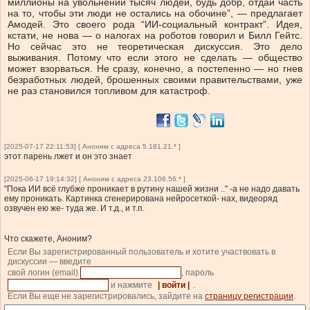
миллионы на увольнении тысяч людей, будь добр, отдай часть
на то, чтобы эти люди не остались на обочине”, — предлагает
Амодей. Это своего рода “ИИ-социальный контракт”. Идея,
кстати, не нова — о налогах на роботов говорил и Билл Гейтс.
Но сейчас это не теоретическая дискуссия. Это дело
выживания. Потому что если этого не сделать — общество
может взорваться. Не сразу, конечно, а постепенно — но гнев
безработных людей, брошенных своими правительствами, уже
не раз становился топливом для катастроф.
[2025-07-17 22:11:53] [ Аноним с адреса 5.181.21.* ]
этот парень лжет и он это знает
[2025-06-17 19:14:32] [ Аноним с адреса 23.106.56.* ]
"Пока ИИ всё глубже проникает в рутину нашей жизни .." -а не надо давать
ему проникать. Картинка сгенерирована нейросеткой- нах, видеоряд
озвучен ею же- туда же. И т.д., и т.п.
Что скажете, Аноним?
Если Вы зарегистрированный пользователь и хотите участвовать в
дискуссии — введите
свой логин (email)
, пароль
и нажмите
| войти |
.
Если Вы еще не зарегистрировались, зайдите на
страницу регистрации
.