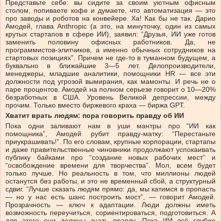
Представьте себе: вы сидите за своим уютным офисным
столом, попиваете кофе и думаете, что автоматизация — это
про заводы и роботов на конвейере. Ха! Как бы не так. Дарио
Амодей, глава Anthropic (а это, на минуточку, один из самых
крутых стартапов в сфере ИИ), заявил: “Друзья, ИИ уже готов
заменить половину офисных работников. Да, не
программистов-элитчиков, а именно обычных сотрудников на
стартовых позициях”. Причем не где-то в туманном будущем, а
буквально в ближайшие 3—5 лет. Делопроизводители,
менеджеры, младшие аналитики, помощники HR — все эти
должности под угрозой вымирания, как мамонты. И речь не о
паре процентов. Амодей на полном серьезе говорит о 10—20%
безработных в США. Уровень Великой депрессии, между
прочим. Только вместо биржевого краха — биржа GPT.
Хватит врать людям: пора говорить правду об ИИ
Пока одни заливают нам в уши мантры про “ИИ как
помощника”, Амодей рубит правду-матку: “Перестаньте
приукрашивать!”. По его словам, крупные корпорации, стартапы
и даже правительственные чиновники продолжают успокаивать
публику байками про “создание новых рабочих мест” и
“освобождение времени для творчества”. Мол, всем будет
только лучше. Но реальность в том, что миллионы людей
останутся без работы, и это не временный сбой, а структурный
сдвиг. “Лучше сказать людям прямо: да, мы катимся в пропасть
— но у нас есть шанс построить мост”, — говорит Амодей.
Прозрачность — ключ к адаптации. Люди должны иметь
возможность переучиться, сориентироваться, подготовиться. А
для этого они должны знать правду. Пока ИИ всё глубже