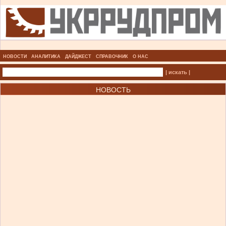
НОВОСТИ
АНАЛИТИКА
ДАЙДЖЕСТ
СПРАВОЧНИК
О НАС
| искать |
НОВОСТЬ