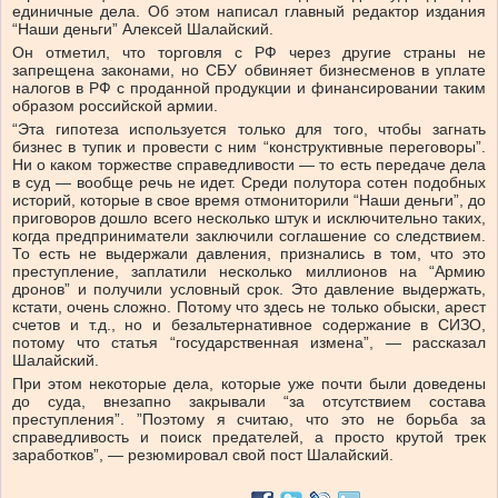
единичные дела. Об этом написал главный редактор издания
“Наши деньги” Алексей Шалайский.
Он отметил, что торговля с РФ через другие страны не
запрещена законами, но СБУ обвиняет бизнесменов в уплате
налогов в РФ с проданной продукции и финансировании таким
образом российской армии.
“Эта гипотеза используется только для того, чтобы загнать
бизнес в тупик и провести с ним “конструктивные переговоры”.
Ни о каком торжестве справедливости — то есть передаче дела
в суд — вообще речь не идет. Среди полутора сотен подобных
историй, которые в свое время отмониторили “Наши деньги”, до
приговоров дошло всего несколько штук и исключительно таких,
когда предприниматели заключили соглашение со следствием.
То есть не выдержали давления, признались в том, что это
преступление, заплатили несколько миллионов на “Армию
дронов” и получили условный срок. Это давление выдержать,
кстати, очень сложно. Потому что здесь не только обыски, арест
счетов и т.д., но и безальтернативное содержание в СИЗО,
потому что статья “государственная измена”, — рассказал
Шалайский.
При этом некоторые дела, которые уже почти были доведены
до суда, внезапно закрывали “за отсутствием состава
преступления”. ”Поэтому я считаю, что это не борьба за
справедливость и поиск предателей, а просто крутой трек
заработков”, — резюмировал свой пост Шалайский.