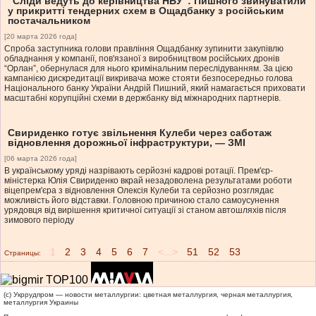
“Сліди ведуть до керівництва НБУ”: Пишного звинуватили
у прикритті тендерних схем в Ощадбанку з російським
постачальником
[20 марта 2026 года]
Спроба заступника голови правління Ощадбанку зупинити закупівлю
обладнання у компанії, пов'язаної з виробництвом російських дронів
“Орлан”, обернулася для нього кримінальним переслідуванням. За цією
кампанією дискредитації викривача може стояти безпосередньо голова
Національного банку України Андрій Пишний, який намагається приховати
масштабні корупційні схеми в держбанку від міжнародних партнерів.
Свириденко готує звільнення Кулеби через саботаж
відновлення дорожньої інфраструктури, — ЗМІ
[06 марта 2026 года]
В українському уряді назрівають серйозні кадрові ротації. Прем'єр-
міністерка Юлія Свириденко вкрай незадоволена результатами роботи
віцепрем'єра з відновлення Олексія Кулеби та серйозно розглядає
можливість його відставки. Головною причиною стало самоусунення
урядовця від вирішення критичної ситуації зі станом автошляхів після
зимового періоду
1
2
3
4
5
6
7
<...>
51
52
53
Страницы:
(c) Укррудпром — новости металлургии: цветная металлургия, черная металлургия,
металлургия Украины