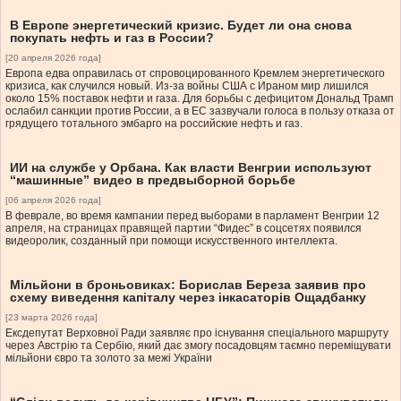
В Европе энергетический кризис. Будет ли она снова
покупать нефть и газ в России?
[20 апреля 2026 года]
Европа едва оправилась от спровоцированного Кремлем энергетического
кризиса, как случился новый. Из-за войны США с Ираном мир лишился
около 15% поставок нефти и газа. Для борьбы с дефицитом Дональд Трамп
ослабил санкции против России, а в ЕС зазвучали голоса в пользу отказа от
грядущего тотального эмбарго на российские нефть и газ.
ИИ на службе у Орбана. Как власти Венгрии используют
“машинные” видео в предвыборной борьбе
[06 апреля 2026 года]
В феврале, во время кампании перед выборами в парламент Венгрии 12
апреля, на страницах правящей партии “Фидес” в соцсетях появился
видеоролик, созданный при помощи искусственного интеллекта.
Мільйони в броньовиках: Борислав Береза заявив про
схему виведення капіталу через інкасаторів Ощадбанку
[23 марта 2026 года]
Ексдепутат Верховної Ради заявляє про існування спеціального маршруту
через Австрію та Сербію, який дає змогу посадовцям таємно переміщувати
мільйони євро та золото за межі України