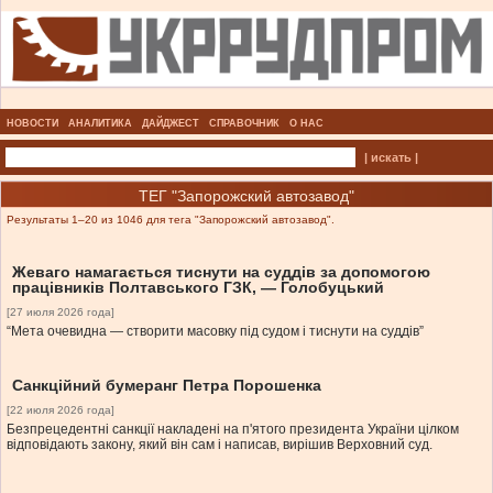
НОВОСТИ
АНАЛИТИКА
ДАЙДЖЕСТ
СПРАВОЧНИК
О НАС
| искать |
ТЕГ "Запорожский автозавод"
Результаты 1–20 из 1046 для тега "Запорожский автозавод".
Жеваго намагається тиснути на суддів за допомогою
працівників Полтавського ГЗК, — Голобуцький
[27 июля 2026 года]
“Мета очевидна — створити масовку під судом і тиснути на суддів”
Санкційний бумеранг Петра Порошенка
[22 июля 2026 года]
Безпрецедентні санкції накладені на п'ятого президента України цілком
відповідають закону, який він сам і написав, вирішив Верховний суд.