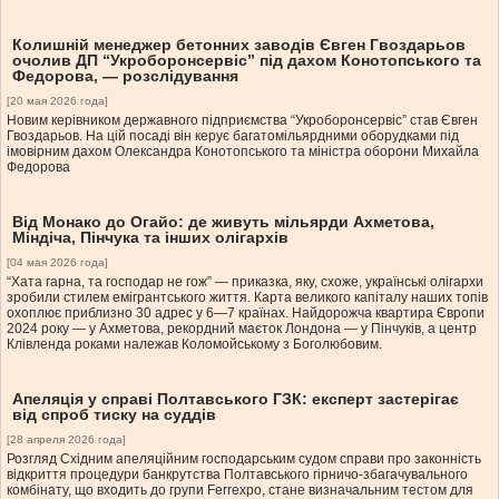
Колишній менеджер бетонних заводів Євген Гвоздарьов
очолив ДП “Укроборонсервіс” під дахом Конотопського та
Федорова, — розслідування
[20 мая 2026 года]
Новим керівником державного підприємства “Укроборонсервіс” став Євген
Гвоздарьов. На цій посаді він керує багатомільярдними оборудками під
імовірним дахом Олександра Конотопського та міністра оборони Михайла
Федорова
Від Монако до Огайо: де живуть мільярди Ахметова,
Міндіча, Пінчука та інших олігархів
[04 мая 2026 года]
“Хата гарна, та господар не гож” — приказка, яку, схоже, українські олігархи
зробили стилем емігрантського життя. Карта великого капіталу наших топів
охоплює приблизно 30 адрес у 6—7 країнах. Найдорожча квартира Європи
2024 року — у Ахметова, рекордний маєток Лондона — у Пінчуків, а центр
Клівленда роками належав Коломойському з Боголюбовим.
Апеляція у справі Полтавського ГЗК: експерт застерігає
від спроб тиску на суддів
[28 апреля 2026 года]
Розгляд Східним апеляційним господарським судом справи про законність
відкриття процедури банкрутства Полтавського гірничо-збагачувального
комбінату, що входить до групи Ferrexpo, стане визначальним тестом для