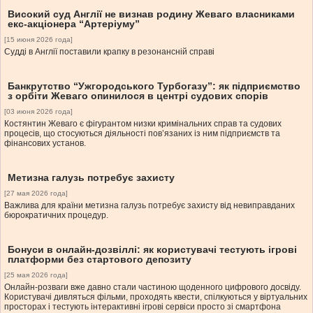
Високий суд Англії не визнав родину Жеваго власниками
екс-акціонера “Артеріуму”
[15 июня 2026 года]
Судді в Англії поставили крапку в резонансній справі
Банкрутство “Ужгородського Турбогазу”: як підприємство
з орбіти Жеваго опинилося в центрі судових спорів
[03 июня 2026 года]
Костянтин Жеваго є фігурантом низки кримінальних справ та судових
процесів, що стосуються діяльності пов’язаних із ним підприємств та
фінансових установ.
Метизна галузь потребує захисту
[27 мая 2026 года]
Важлива для країни метизна галузь потребує захисту від невиправданих
бюрократичних процедур.
Бонуси в онлайн-дозвіллі: як користувачі тестують ігрові
платформи без стартового депозиту
[25 мая 2026 года]
Онлайн-розваги вже давно стали частиною щоденного цифрового досвіду.
Користувачі дивляться фільми, проходять квести, спілкуються у віртуальних
просторах і тестують інтерактивні ігрові сервіси просто зі смартфона