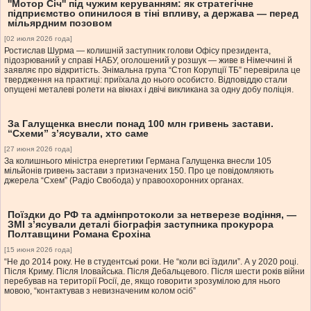
''Мотор Січ'' під чужим керуванням: як стратегічне
підприємство опинилося в тіні впливу, а держава — перед
мільярдним позовом
[02 июля 2026 года]
Ростислав Шурма — колишній заступник голови Офісу президента,
підозрюваний у справі НАБУ, оголошений у розшук — живе в Німеччині й
заявляє про відкритість. Знімальна група “Стоп Корупції ТБ” перевірила це
твердження на практиці: приїхала до нього особисто. Відповіддю стали
опущені металеві ролети на вікнах і двічі викликана за одну добу поліція.
За Галущенка внесли понад 100 млн гривень застави.
“Схеми” з’ясували, хто саме
[27 июня 2026 года]
За колишнього міністра енергетики Германа Галущенка внесли 105
мільйонів гривень застави з призначених 150. Про це повідомляють
джерела “Схем” (Радіо Свобода) у правоохоронних органах.
Поїздки до РФ та адмінпротоколи за нетверезе водіння, —
ЗМІ з’ясували деталі біографія заступника прокурора
Полтавщини Романа Єрохіна
[15 июня 2026 года]
“Не до 2014 року. Не в студентські роки. Не “коли всі їздили”. А у 2020 році.
Після Криму. Після Іловайська. Після Дебальцевого. Після шести років війни
перебував на території Росії, де, якщо говорити зрозумілою для нього
мовою, “контактував з невизначеним колом осіб”