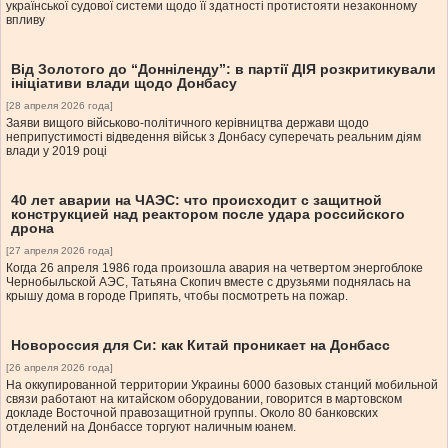
української судової системи щодо її здатності протистояти незаконному
впливу
Від Золотого до “Донніленду”: в партії ДІЯ розкритикували
ініціативи влади щодо Донбасу
[28 апреля 2026 года]
Заяви вищого військово-політичного керівництва держави щодо
неприпустимості відведення військ з Донбасу суперечать реальним діям
влади у 2019 році
40 лет аварии на ЧАЭС: что происходит с защитной
конструкцией над реактором после удара российского
дрона
[27 апреля 2026 года]
Когда 26 апреля 1986 года произошла авария на четвертом энергоблоке
Чернобыльской АЭС, Татьяна Скопич вместе с друзьями поднялась на
крышу дома в городе Припять, чтобы посмотреть на пожар.
Новороссия для Си: как Китай проникает на Донбасс
[26 апреля 2026 года]
На оккупированной территории Украины 6000 базовых станций мобильной
связи работают на китайском оборудовании, говорится в мартовском
докладе Восточной правозащитной группы. Около 80 банковских
отделений на Донбассе торгуют наличным юанем.