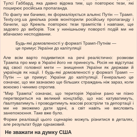
Тулсі Габбард, яка давно відома тим, що повторює тези, які
поширює російська пропаганда.
По факту ми бачимо, як формалізується альянс Путін — Трамп.
Texty.org.ua декілька років моніторили російську пропаганду і
бачили, що Кремль повторює тези трампістів і навпаки, ще
задовго до виборів. Тож у нинішньому повороті подій ми не
вбачаємо несподіванки.
Будь-які домовленості у форматі Трамп-Путнім —
це примус України до капітуляції
Але всім варто подивитися на речі реалістично: розмови
Трампа про мир в Україні його не принесуть. Росія не відступає
від своєї головної мети — знищення України як держави й
українців як нації. І будь-які домовленості у форматі Трамп —
Путін — це примус України до капітуляції. Генерально це
означає, що ми зазнаємо ще більших страждань ніж зараз, коли
воюємо і чинимо спротив.
“Мир Трампа” означає, що територія України рано чи пізно
перетвориться на великий концтабір, що нас катуватимуть,
ґвалтуватимуть і проводитимуть масові розстріли та депортації і
ми не зможемо дати здачі, а світ навіть не висловить
занепокоєння. Таке вже було.
Форми реалізації цього сценарію можуть різнитися в деталях,
але результат буде однаковий.
Не зважати на думку США