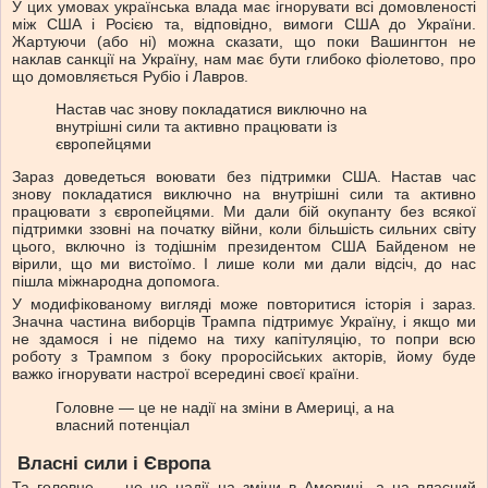
У цих умовах українська влада має ігнорувати всі домовленості
між США і Росією та, відповідно, вимоги США до України.
Жартуючи (або ні) можна сказати, що поки Вашингтон не
наклав санкції на Україну, нам має бути глибоко фіолетово, про
що домовляється Рубіо і Лавров.
Настав час знову покладатися виключно на
внутрішні сили та активно працювати із
європейцями
Зараз доведеться воювати без підтримки США. Настав час
знову покладатися виключно на внутрішні сили та активно
працювати з європейцями. Ми дали бій окупанту без всякої
підтримки ззовні на початку війни, коли більшість сильних світу
цього, включно із тодішнім президентом США Байденом не
вірили, що ми вистоїмо. І лише коли ми дали відсіч, до нас
пішла міжнародна допомога.
У модифікованому вигляді може повторитися історія і зараз.
Значна частина виборців Трампа підтримує Україну, і якщо ми
не здамося і не підемо на тиху капітуляцію, то попри всю
роботу з Трампом з боку проросійських акторів, йому буде
важко ігнорувати настрої всередині своєї країни.
Головне — це не надії на зміни в Америці, а на
власний потенціал
Власні сили і Європа
Та головне — це не надії на зміни в Америці, а на власний