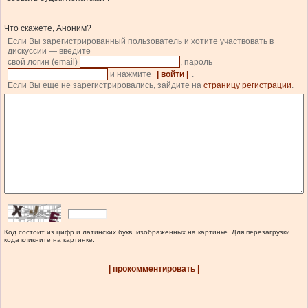
Что скажете, Аноним?
Если Вы зарегистрированный пользователь и хотите участвовать в
дискуссии — введите
свой логин (email)
, пароль
и нажмите
| войти |
.
Если Вы еще не зарегистрировались, зайдите на
страницу регистрации
.
Код состоит из цифр и латинских букв, изображенных на картинке. Для перезагрузки
кода кликните на картинке.
| прокомментировать |