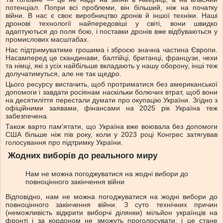
потенціал. Попри всі проблеми, він більший, ніж на початку
війни. В нас є своє виробництво дронів й іншої техніки. Наші
дронові технології найпередовіші у світі, вони швидко
адаптуються до поля бою, і поставки дронів вже відбуваються у
промислових масштабах.
Нас підтримуватиме грошима і зброєю значна частина Європи.
Насамперед це скандинави, балтійці, британці, французи, чехи
та німці, які з усіх найбільше вкладають у нашу оборону, інші теж
долучатимуться, але не так щедро.
Цього ресурсу вистачить, щоб протриматися без американської
допомоги і завдати росіянам наскільки болючих втрат, щоб вони
на десятиліття перестали думати про окупацію України. Згідно з
офіційними заявами, фінансами на 2025 рік Україна теж
забезпечена.
Також варто пам'ятати, що Україна вже воювала без допомоги
США більше ніж пів року, коли у 2023 році Конгрес затягував
голосування про підтримку України.
Жодних виборів до реального миру
Нам не можна погоджуватися на жодні вибори до
повноцінного закінчення війни
Відповідно, нам не можна погоджуватися на жодні вибори до
повноцінного закінчення війни. З суто технічних причин
(неможливість відкрити виборчі ділянки) мільйон українців на
фронті і за кордоном не зможуть проголосувати, і це стане