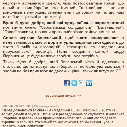
черговим аргументом Кремля, який повторюватиме Трамп, що
новий керівник України нелегітимний. Та і вибори — це час
конфліктів і внутрішніх звинувачень і це зовсім не те, що нам
потрібно в ці тяжкі дні та місяці.
Було б дуже добре, щоб всі проукраїнські парламентські
політичні сили
: “Європейська солідарність”, “Батьківщина”,
“Голос” заявили, що вони проти виборів до закінчення війни.
Своєю чергою Зеленський, щоб зняти звинувачення в
нелегітимності, має створити уряд національної єдності
, до
якого б увійшли позапартійні технократи та представники
проукраїнської опозиції. Після введення санкцій щодо
Порошенка це буде нелегко зробити, але потрібно.
Також було б добре, щоб Зеленський чітко й однозначно
оголосив, що на наступних виборах він не балотуватиметься. І
зробив це без прив'язок до далеких цілей, таких як вступ до ЄС.
версия для печати >>
[2025-02-20 14:10:31] [<Не определено>]
"Зараз доведеться воювати без підтримки США". Помощь США, это не
только деньги и оружие. Это еще и разведданные со спутников, и интернет
Старлинк, и давление на прочих "союзников", чтобы они что то давали
Украине. А если все это в какой то миг исчезнет, то как сказал Кулеба
"воевать будем лопатами".