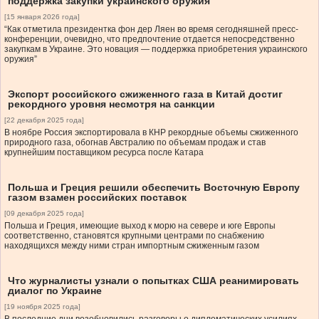
поддержка закупки украинского оружия
[15 января 2026 года]
“Как отметила президентка фон дер Ляен во время сегодняшней пресс-
конференции, очевидно, что предпочтение отдается непосредственно
закупкам в Украине. Это новация — поддержка приобретения украинского
оружия”
Экспорт российского сжиженного газа в Китай достиг
рекордного уровня несмотря на санкции
[22 декабря 2025 года]
В ноябре Россия экспортировала в КНР рекордные объемы сжиженного
природного газа, обогнав Австралию по объемам продаж и став
крупнейшим поставщиком ресурса после Катара
Польша и Греция решили обеспечить Восточную Европу
газом взамен российских поставок
[09 декабря 2025 года]
Польша и Греция, имеющие выход к морю на севере и юге Европы
соответственно, становятся крупными центрами по снабжению
находящихся между ними стран импортным сжиженным газом
Что журналисты узнали о попытках США реанимировать
диалог по Украине
[19 ноября 2025 года]