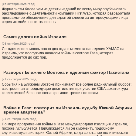
[15 октября 2025 года]
Журналисты более чем из десяти изданий по всему миру опубликовали
расследование о деятельности компании First Wap, которая разработала
программное обеспечение для скрытой слежки за интересующими лица
через их мобильные телефоны
Самая долгая война Израиля
[08 октября 2025 года]
Сегодня исполнилось ровно два года с момента нападения ХАМАС на
Израиль, что послужило началом войны в секторе Газа, которая
продолжается до сих пор.
Разворот Ближнего Востока и ядерный фактор Пакистана
[21 сентября 2025 года]
События на Ближнем Востоке принимают всё более радикальный оборот:
выстроенная в предыдущие десятилетия при участии США архитектура
коллективной безопасности в регионе трещит по швам.
Война в Газе: повторит ли Израиль судьбу Южной Африки
времен апартеида?
[21 сентября 2025 года]
По мере продолжения войны в Газе международная изоляция Израиля,
похоже, углубляется. Приближается ли он к моменту, подобному
случившемуся в истории Южной Африки, когда сочетание политического