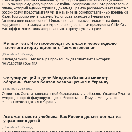
В последние дни возобновились разговоры о дипломатических усилиях
США по мирному урегулированию войны. Американские СМИ рассказали о
плане, который администрация Дональда Трампа разрабатывает вместе с
российскими представителями, и о визите высокопоставленных военных в
Киев. Тем временем Владимир Зеленский приехал в Турцию для
“активизации переговоров”. Однако, по данным журналистов, на фоне
коррупционного скандала в Украине спецпосланник президента США Стив
Уиткофф отложил запланированную встречу с украинцами.
Миндичгейт. Что происходит во власти через неделю
после антикоррупционного “землетрясения”
[19 ноября 2025 года]
В понедельник 10-го ноября произошли два знаковых в истории
государства события.
Фигурирующий в деле Миндича бывший министр
обороны Умеров боится возвращаться в Украину
[14 ноября 2025 года]
Секретарь Совета национальной безопасности и обороны Украины Рустем
Умеров, который фигурирует в деле бизнесмена Тимура Миндича, не
спешит возвращаться в Украину
Автомат вместо учебника. Как Россия делает солдат из
украинских детей
[07 ноября 2025 года]