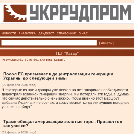
НОВОСТИ
АНАЛИТИКА
ДАЙДЖЕСТ
СПРАВОЧНИК
О НАС
| искать |
ТЕГ "Катар"
Результаты 61–80 из 601 для тега "Катар".
Посол ЕС призывает к децентрализации генерации
Украины до следующей зимы
[09 февраля 2026 года]
“Некоторые из нас и доноры уже несколько лет говорим о необходимости
децентрализованной генерации энергии. Мы потеряли эти годы. Я думаю,
что сейчас действительно очень важно, чтобы именно этот маршрут
выбрала Украина, и не осенью, а сразу весной, когда эти худшие погодные
условия пройдут”
Трамп обещал американцам золотые горы. Прошел год —
как успехи?
[01 февраля 2026 года]