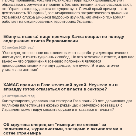
На оккупированных Россией украинских территориях школьников учат
обращаться с оружием и управлять беспилотниками, а еще рассказывают,
что Украины как государства не существует. Самый яркий пример — это
деятельность “Юнармии”, военизированного патриотического движения.
Украинская служба Би-би-си подробно изучила, как именно “Юнармия”
работает на оккупированных территориях Украины.
Ебанута пташка: вице-премьер Качка соврал по поводу
содержания отчета Еврокомиссии
[05 ноября 2025 года]
“Очевидно, что военное положение влияет на работу и демократических
институтов, и конституционных свобод. Но что отмечено в отчете, и для нас
важно — что ограничения военного положения являются
пропорциональными и не идут дальше, чем нужно. Это достаточно
уникальная история”
ХАМАС правил в Газе железной рукой. Неужели он и
вправду готов отказаться от власти в секторе?
[26 октября 2025 года]
Как группировка, управлявшая сектором Газа почти 20 лет, державшая два
миллиона палестинцев в ежовых рукавицах и регулярно воевавшая с
Израилем, может вдруг сложить оружие и отказаться от власти?
Обнаружена очередная “империя по слежке” за
политиками, журналистами, звездами и активистами в
сотне стран мира