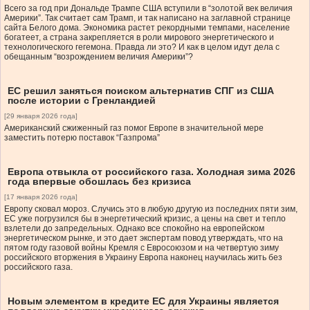
Всего за год при Дональде Трампе США вступили в “золотой век величия
Америки”. Так считает сам Трамп, и так написано на заглавной странице
сайта Белого дома. Экономика растет рекордными темпами, население
богатеет, а страна закрепляется в роли мирового энергетического и
технологического гегемона. Правда ли это? И как в целом идут дела с
обещанным “возрождением величия Америки”?
ЕС решил заняться поиском альтернатив СПГ из США
после истории с Гренландией
[29 января 2026 года]
Американский сжиженный газ помог Европе в значительной мере
заместить потерю поставок “Газпрома”
Европа отвыкла от российского газа. Холодная зима 2026
года впервые обошлась без кризиса
[17 января 2026 года]
Европу сковал мороз. Случись это в любую другую из последних пяти зим,
ЕС уже погрузился бы в энергетический кризис, а цены на свет и тепло
взлетели до запредельных. Однако все спокойно на европейском
энергетическом рынке, и это дает экспертам повод утверждать, что на
пятом году газовой войны Кремля с Евросоюзом и на четвертую зиму
российского вторжения в Украину Европа наконец научилась жить без
российского газа.
Новым элементом в кредите ЕС для Украины является