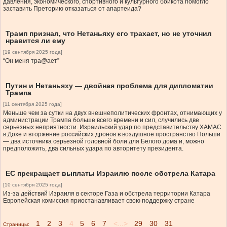
давления, экономического, спортивного и культурного бойкота помогло
заставить Преторию отказаться от апартеида?
Трамп признал, что Нетаньяху его трахает, но не уточнил
нравится ли ему
[19 сентября 2025 года]
“Он меня тра@ает”
Путин и Нетаньяху — двойная проблема для дипломатии
Трампа
[11 сентября 2025 года]
Меньше чем за сутки на двух внешнеполитических фронтах, отнимающих у
администрации Трампа больше всего времени и сил, случились две
серьезных неприятности. Израильский удар по представительству ХАМАС
в Дохе и вторжение российских дронов в воздушное пространство Польши
— два источника серьезной головной боли для Белого дома и, можно
предположить, два сильных удара по авторитету президента.
ЕС прекращает выплаты Израилю после обстрела Катара
[10 сентября 2025 года]
Из-за действий Израиля в секторе Газа и обстрела территории Катара
Европейская комиссия приостанавливает свою поддержку стране
1
2
3
4
5
6
7
<...>
29
30
31
Страницы: