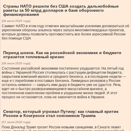
Страны НАТО решили без США создать дальнобойные
ракеты за 50 млрд долларов и банк оборонного
финансирования
[09 июля 2026 года]
Саммит НАТО в этом году отмечен масштабными усилиями договориться об
укреплении обороны альянса через запуск многомиллиардных проектов,
которые должны позволить противостоять все более агрессивной России
без помощи США
Период шоков. Как на российской экономике и бюджете
отразится топливный кризис
[09 июля 2026 года]
Состояние российской экономики постепенно ухудшается. На пятый год
войны с Украиной Россия столкнулась с растущим дефицитом бюджета,
закрытием компаний малого и среднего бизнеса, а в последние недели —
еще и с перебоями в поставках бензина. Ликвидных резервов у России
осталось немного — закрыть ими дыру в бюджете уже не удастся. Речь
идет не о быстро разворачивающемся масштабном кризисе, а
постепенном накоплении проблем и ухудшении жизни людей. И этот
процесс не остановится, пока не закончится война в Украине.
Сенатор, который угрожал Путину: как главный критик
России в Конгрессе стал союзником Трампа
[07 июля 2026 года]
Пока Дональд Трамп грозит России новыми санкциями, в Сенате лежит