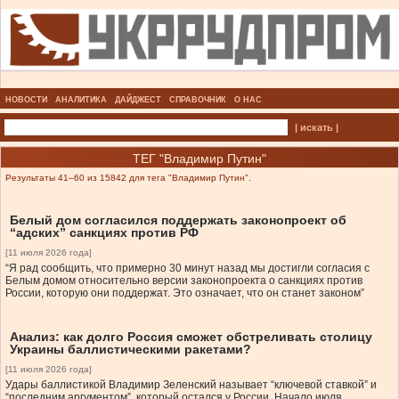
НОВОСТИ
АНАЛИТИКА
ДАЙДЖЕСТ
СПРАВОЧНИК
О НАС
| искать |
ТЕГ "Владимир Путин"
Результаты 41–60 из 15842 для тега "Владимир Путин".
Белый дом согласился поддержать законопроект об
“адских” санкциях против РФ
[11 июля 2026 года]
“Я рад сообщить, что примерно 30 минут назад мы достигли согласия с
Белым домом относительно версии законопроекта о санкциях против
России, которую они поддержат. Это означает, что он станет законом”
Анализ: как долго Россия сможет обстреливать столицу
Украины баллистическими ракетами?
[11 июля 2026 года]
Удары баллистикой Владимир Зеленский называет “ключевой ставкой” и
“последним аргументом”, который остался у России. Начало июля