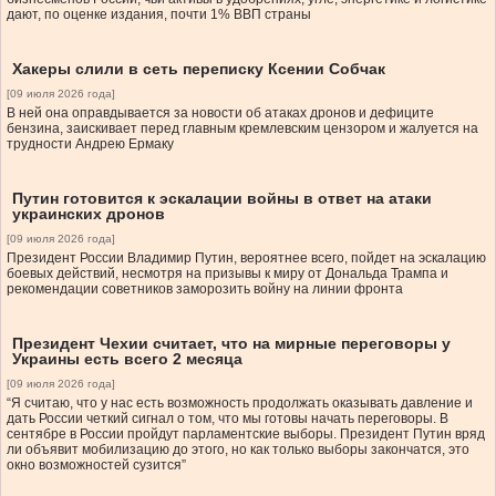
дают, по оценке издания, почти 1% ВВП страны
Хакеры слили в сеть переписку Ксении Собчак
[09 июля 2026 года]
В ней она оправдывается за новости об атаках дронов и дефиците
бензина, заискивает перед главным кремлевским цензором и жалуется на
трудности Андрею Ермаку
Путин готовится к эскалации войны в ответ на атаки
украинских дронов
[09 июля 2026 года]
Президент России Владимир Путин, вероятнее всего, пойдет на эскалацию
боевых действий, несмотря на призывы к миру от Дональда Трампа и
рекомендации советников заморозить войну на линии фронта
Президент Чехии считает, что на мирные переговоры у
Украины есть всего 2 месяца
[09 июля 2026 года]
“Я считаю, что у нас есть возможность продолжать оказывать давление и
дать России четкий сигнал о том, что мы готовы начать переговоры. В
сентябре в России пройдут парламентские выборы. Президент Путин вряд
ли объявит мобилизацию до этого, но как только выборы закончатся, это
окно возможностей сузится”