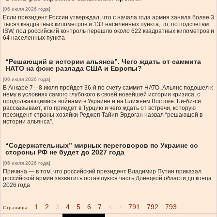
[06 июля 2026 года]
Если президент России утверждал, что с начала года армия заняла более 3
тысяч квадратных километров и 133 населенных пункта, то, по подсчетам
ISW, под российский контроль перешло около 622 квадратных километров и
64 населенных пункта
“Решающий в истории альянса”. Чего ждать от саммита
НАТО на фоне разлада США и Европы?
[06 июля 2026 года]
В Анкаре 7—8 июля пройдет 36-й по счету саммит НАТО. Альянс подошел к
нему в условиях самого глубокого в своей новейшей истории кризиса, с
продолжающимися войнами в Украине и на Ближнем Востоке. Би-би-си
рассказывает, кто приедет в Турцию и чего ждать от встречи, которую
президент страны-хозяйки Реджеп Тайип Эрдоган назвал “решающей в
истории альянса”.
“Содержательных” мирных переговоров по Украине со
стороны РФ не будет до 2027 года
[06 июля 2026 года]
Причина — в том, что российский президент Владимир Путин приказал
российской армии захватить оставшуюся часть Донецкой области до конца
2026 года
1
2
3
4
5
6
7
<...>
791
792
793
Страницы: