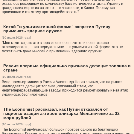
оказалось рекордным по количеству баллистических атак на Украину и
гражданских жертв из-за этого — в частности, в Киеве. Почему так
произошло и как этому противодействовать?
Китай “в ультимативной форме” запретил Путину
применять ядерное оружие
[10 июля 2026 года]
“Мне кажется, что это впервые они очень четко и очень жестко
отреагировали, — как передали мне — в ультимативной форме, что не
может быть даже мыслей о применении ядерного оружия”
Россия впервые официально признала дефицит топлива в
стране
[10 июля 2026 года]
Вице-премьер-министр России Александр Новак заявил, что на рынке
наблюдается дефицит топлива, связанный с тем, что
нефтеперерабатывающие заводы приходится ремонтировать из-за атак
украинских беспилотников
The Economist рассказал, как Путин отказался от
национализации активов олигарха Мельниченко за 32
млрд рублей
[10 июля 2026 года]
The Economist опубликовал большой портрет одного из богатейших
бизнесменов России, чьи активы в удобрениях, угле, энергетике и логистике