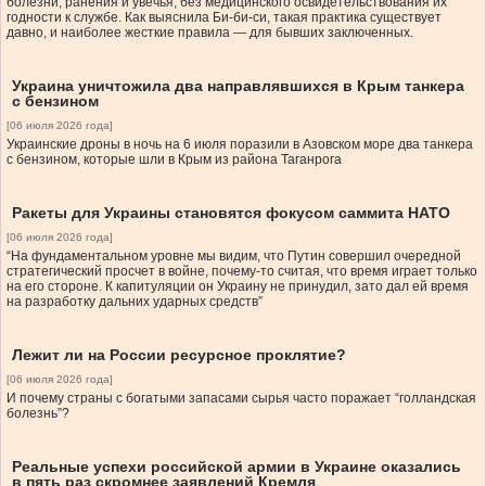
болезни, ранения и увечья, без медицинского освидетельствования их
годности к службе. Как выяснила Би-би-си, такая практика существует
давно, и наиболее жесткие правила — для бывших заключенных.
Украина уничтожила два направлявшихся в Крым танкера
с бензином
[06 июля 2026 года]
Украинские дроны в ночь на 6 июля поразили в Азовском море два танкера
с бензином, которые шли в Крым из района Таганрога
Ракеты для Украины становятся фокусом саммита НАТО
[06 июля 2026 года]
“На фундаментальном уровне мы видим, что Путин совершил очередной
стратегический просчет в войне, почему-то считая, что время играет только
на его стороне. К капитуляции он Украину не принудил, зато дал ей время
на разработку дальних ударных средств”
Лежит ли на России ресурсное проклятие?
[06 июля 2026 года]
И почему страны с богатыми запасами сырья часто поражает “голландская
болезнь”?
Реальные успехи российской армии в Украине оказались
в пять раз скромнее заявлений Кремля