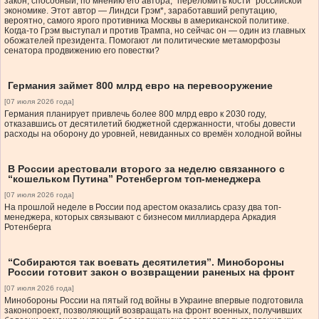
закон, способный, по мнению его автора, “переломить кости” российской
экономике. Этот автор — Линдси Грэм*, заработавший репутацию,
вероятно, самого ярого противника Москвы в американской политике.
Когда-то Грэм выступал и против Трампа, но сейчас он — один из главных
обожателей президента. Помогают ли политические метаморфозы
сенатора продвижению его повестки?
Германия займет 800 млрд евро на перевооружение
[07 июля 2026 года]
Германия планирует привлечь более 800 млрд евро к 2030 году,
отказавшись от десятилетий бюджетной сдержанности, чтобы довести
расходы на оборону до уровней, невиданных со времён холодной войны
В России арестовали второго за неделю связанного с
“кошельком Путина” Ротенбергом топ-менеджера
[07 июля 2026 года]
На прошлой неделе в России под арестом оказались сразу два топ-
менеджера, которых связывают с бизнесом миллиардера Аркадия
Ротенберга
“Собираются так воевать десятилетия”. Минобороны
России готовит закон о возвращении раненых на фронт
[07 июля 2026 года]
Минобороны России на пятый год войны в Украине впервые подготовила
законопроект, позволяющий возвращать на фронт военных, получивших