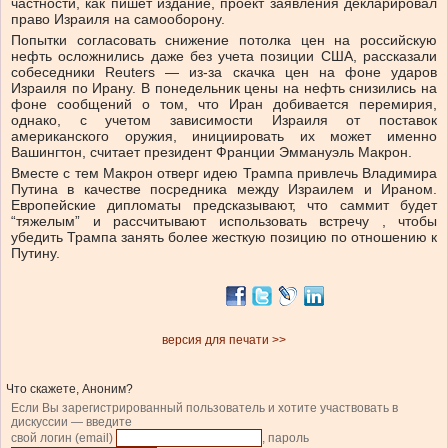
частности, как пишет издание, проект заявления декларировал
право Израиля на самооборону.
Попытки согласовать снижение потолка цен на российскую
нефть осложнились даже без учета позиции США, рассказали
собеседники Reuters — из-за скачка цен на фоне ударов
Израиля по Ирану. В понедельник цены на нефть снизились на
фоне сообщений о том, что Иран добивается перемирия,
однако, с учетом зависимости Израиля от поставок
американского оружия, инициировать их может именно
Вашингтон, считает президент Франции Эммануэль Макрон.
Вместе с тем Макрон отверг идею Трампа привлечь Владимира
Путина в качестве посредника между Израилем и Ираном.
Европейские дипломаты предсказывают, что саммит будет
“тяжелым” и рассчитывают использовать встречу , чтобы
убедить Трампа занять более жесткую позицию по отношению к
Путину.
версия для печати >>
Что скажете, Аноним?
Если Вы зарегистрированный пользователь и хотите участвовать в
дискуссии — введите
свой логин (email)
, пароль