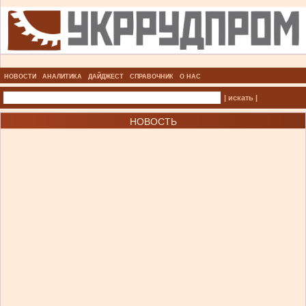
НОВОСТИ
АНАЛИТИКА
ДАЙДЖЕСТ
СПРАВОЧНИК
О НАС
| искать |
НОВОСТЬ