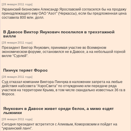
[28 января 2011 года]
Украинский бизнесмен Александр Ярославский согласился бы на продажу
принадлежащего ему ОАО “Азот” (Черкассы), если бы предложенная цена
составила 800 млн. долл.
В Давосе Виктор Янукович поселился в трехэтажной
вилле
[28 января 2011 года]
Президент Виктор Янукович, принимая участие во Всемирном
экономическом форуме, остановился не в Давосе, а на небольшой горной
вилле “Сурлей”.
Пинчук теряет Форос
[28 января 2011 года]
Суд отказал компании Виктора Пинчука в наложении запрета на любые
действия набсовета “АэроСвита” по отчуждению или передаче ряда
участков на территории Крыма, в том числе скандально известных 36 га в
Форосе.
Янукович в Давосе живет среди белок, а мимо ездят
лыжники
[28 января 2011 года]
Сегодня президент встретится с Алиевым, Коморовским и пойдет на
“украинский ланч”.