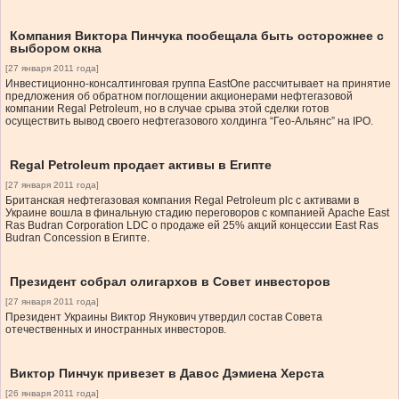
Компания Виктора Пинчука пообещала быть осторожнее с
выбором окна
[27 января 2011 года]
Инвестиционно-консалтинговая группа EastOne рассчитывает на принятие
предложения об обратном поглощении акционерами нефтегазовой
компании Regal Petroleum, но в случае срыва этой сделки готов
осуществить вывод своего нефтегазового холдинга “Гео-Альянс” на IPO.
Regal Petroleum продает активы в Египте
[27 января 2011 года]
Британская нефтегазовая компания Regal Petroleum plc с активами в
Украине вошла в финальную стадию переговоров с компанией Apache East
Ras Budran Corporation LDC о продаже ей 25% акций концессии East Ras
Budran Concession в Египте.
Президент собрал олигархов в Совет инвесторов
[27 января 2011 года]
Президент Украины Виктор Янукович утвердил состав Совета
отечественных и иностранных инвесторов.
Виктор Пинчук привезет в Давос Дэмиена Херста
[26 января 2011 года]