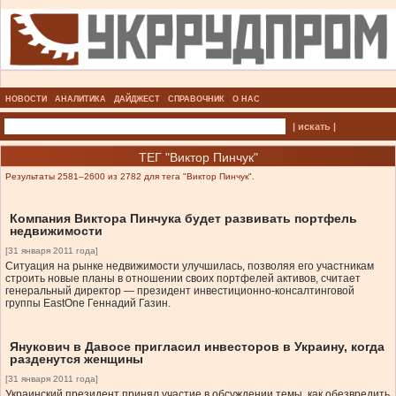
НОВОСТИ
АНАЛИТИКА
ДАЙДЖЕСТ
СПРАВОЧНИК
О НАС
| искать |
ТЕГ "Виктор Пинчук"
Результаты 2581–2600 из 2782 для тега "Виктор Пинчук".
Компания Виктора Пинчука будет развивать портфель
недвижимости
[31 января 2011 года]
Ситуация на рынке недвижимости улучшилась, позволяя его участникам
строить новые планы в отношении своих портфелей активов, считает
генеральный директор — президент инвестиционно-консалтинговой
группы EastOne Геннадий Газин.
Янукович в Давосе пригласил инвесторов в Украину, когда
разденутся женщины
[31 января 2011 года]
Украинский президент принял участие в обсуждении темы, как обезвредить