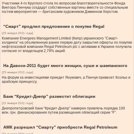
Участники 4-го Круглого стола по вопросам благотворительности Фонда
Виктора Пинчука создадут собственные картины вместе со специальным
гостем мероприятия — британским художником Дэмиеном Херстом.
“Смарт” продлил предложение о покупке Regal
[25 января 2011 года]
Компания Energees Management Limited (Кипр) украинского “Смарт-
холдинга” на объявленную ранее первую дату закрытия оферты по покупке
нефтегазовой компании Regal Petroleum plc с активами в Украине получила
согласие от владельцев 2,79% акций.
На Давосе-2011 будет много женщин, суши и шампанского
[25 января 2011 года]
На форум за инвестициями приедет Янукович, а Пинчук привезет Коэльо и
арабскую принцессу.
Банк “Кредит-Днепр” разместит облигации
[22 января 2011 года]
Днепропетровский банк “Кредит-Днепр” намерен привлечь порядка 100
млн. грн. финансирования путем размещения облигаций серии “F”.
АМК разрешил “Смарту” приобрести Regal Petroleum
[21 января 2011 года]