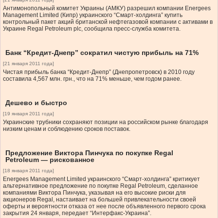
Антимонопольный комитет Украины (АМКУ) разрешил компании Energees
Management Limited (Кипр) украинского “Смарт-холдинга” купить
контрольный пакет акций британской нефтегазовой компании с активами в
Украине Regal Petroleum plc, сообщила пресс-служба комитета.
Банк “Кредит-Днепр” сократил чистую прибыль на 71%
[21 января 2011 года]
Чистая прибыль банка “Кредит-Днепр” (Днепропетровск) в 2010 году
составила 4,567 млн. грн., что на 71% меньше, чем годом ранее.
Дешево и быстро
[19 января 2011 года]
Украинские трубники сохраняют позиции на российском рынке благодаря
низким ценам и соблюдению сроков поставок.
Предложение Виктора Пинчука по покупке Regal
Petroleum — рискованное
[18 января 2011 года]
Energees Management Limited украинского “Смарт-холдинга” критикует
альтернативное предложение по покупке Regal Petroleum, сделанное
компаниями Виктора Пинчука, указывая на его высокие риски для
акционеров Regal, настаивает на большей привлекательности своей
оферты и вероятности отказа от нее после объявленного первого срока
закрытия 24 января, передает “Интерфакс-Украина”.