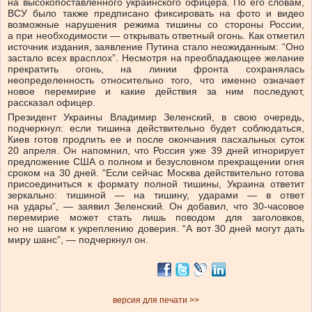
на высокопоставленного украинского офицера. По его словам,
ВСУ было также предписано фиксировать на фото и видео
возможные нарушения режима тишины со стороны России,
а при необходимости — открывать ответный огонь. Как отметил
источник издания, заявление Путина стало неожиданным: “Оно
застало всех врасплох”. Несмотря на преобладающее желание
прекратить огонь, на линии фронта сохранялась
неопределенность относительно того, что именно означает
новое перемирие и какие действия за ним последуют,
рассказал офицер.
Президент Украины Владимир Зеленский, в свою очередь,
подчеркнул: если тишина действительно будет соблюдаться,
Киев готов продлить ее и после окончания пасхальных суток
20 апреля. Он напомнил, что Россия уже 39 дней игнорирует
предложение США о полном и безусловном прекращении огня
сроком на 30 дней. “Если сейчас Москва действительно готова
присоединиться к формату полной тишины, Украина ответит
зеркально: тишиной — на тишину, ударами — в ответ
на удары”, — заявил Зеленский. Он добавил, что 30-часовое
перемирие может стать лишь поводом для заголовков,
но не шагом к укреплению доверия. “А вот 30 дней могут дать
миру шанс”, — подчеркнул он.
версия для печати >>