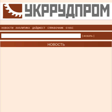
НОВОСТИ
АНАЛИТИКА
ДАЙДЖЕСТ
СПРАВОЧНИК
О НАС
| искать |
НОВОСТЬ