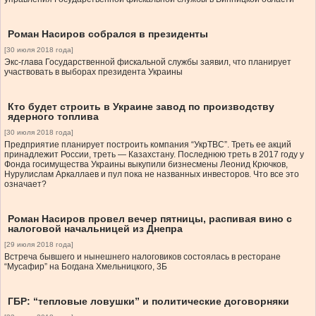
Роман Насиров собрался в президенты
[30 июля 2018 года]
Экс-глава Государственной фискальной службы заявил, что планирует
участвовать в выборах президента Украины
Кто будет строить в Украине завод по производству
ядерного топлива
[30 июля 2018 года]
Предприятие планирует построить компания “УкрТВС”. Треть ее акций
принадлежит России, треть — Казахстану. Последнюю треть в 2017 году у
Фонда госимущества Украины выкупили бизнесмены Леонид Крючков,
Нурулислам Аркаллаев и пул пока не названных инвесторов. Что все это
означает?
Роман Насиров провел вечер пятницы, распивая вино с
налоговой начальницей из Днепра
[29 июля 2018 года]
Встреча бывшего и нынешнего налоговиков состоялась в ресторане
“Мусафир” на Богдана Хмельницкого, 3Б
ГБР: “тепловые ловушки” и политические договорняки