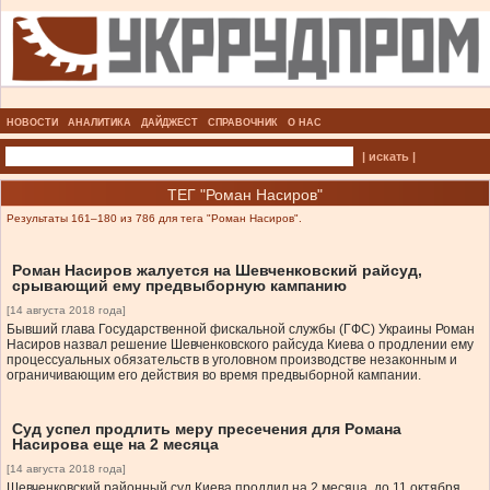
НОВОСТИ
АНАЛИТИКА
ДАЙДЖЕСТ
СПРАВОЧНИК
О НАС
| искать |
ТЕГ "Роман Насиров"
Результаты 161–180 из 786 для тега "Роман Насиров".
Роман Насиров жалуется на Шевченковский райсуд,
срывающий ему предвыборную кампанию
[14 августа 2018 года]
Бывший глава Государственной фискальной службы (ГФС) Украины Роман
Насиров назвал решение Шевченковского райсуда Киева о продлении ему
процессуальных обязательств в уголовном производстве незаконным и
ограничивающим его действия во время предвыборной кампании.
Суд успел продлить меру пресечения для Романа
Насирова еще на 2 месяца
[14 августа 2018 года]
Шевченковский районный суд Киева продлил на 2 месяца, до 11 октября,