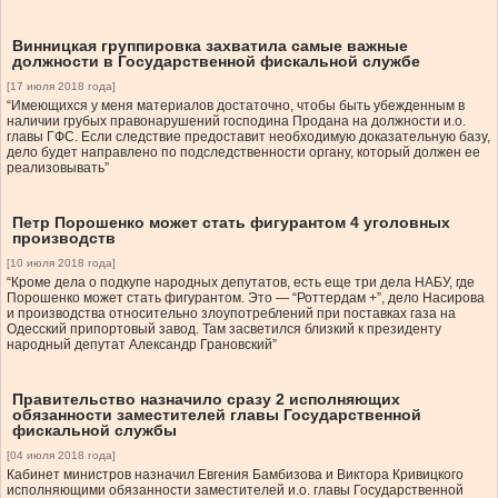
Винницкая группировка захватила самые важные
должности в Государственной фискальной службе
[17 июля 2018 года]
“Имеющихся у меня материалов достаточно, чтобы быть убежденным в
наличии грубых правонарушений господина Продана на должности и.о.
главы ГФС. Если следствие предоставит необходимую доказательную базу,
дело будет направлено по подследственности органу, который должен ее
реализовывать”
Петр Порошенко может стать фигурантом 4 уголовных
производств
[10 июля 2018 года]
“Кроме дела о подкупе народных депутатов, есть еще три дела НАБУ, где
Порошенко может стать фигурантом. Это — “Роттердам +”, дело Насирова
и производства относительно злоупотреблений при поставках газа на
Одесский припортовый завод. Там засветился близкий к президенту
народный депутат Александр Грановский”
Правительство назначило сразу 2 исполняющих
обязанности заместителей главы Государственной
фискальной службы
[04 июля 2018 года]
Кабинет министров назначил Евгения Бамбизова и Виктора Кривицкого
исполняющими обязанности заместителей и.о. главы Государственной