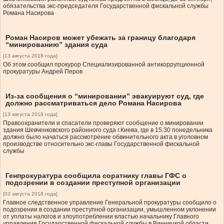
обязательства экс-председателя Государственной фискальной службы
Романа Насирова
Роман Насиров может убежать за границу благодаря
“минированию” здания суда
[13 августа 2018 года]
Об этом сообщил прокурор Специализированной антикоррупционной
прокуратуры Андрей Перов
Из-за сообщения о “минировании” эвакуируют суд, где
должно рассматриваться дело Романа Насирова
[13 августа 2018 года]
Правоохранители и спасатели проверяют сообщение о минировании
здания Шевченковского районного суда г.Киева, где в 15:30 понедельника
должно было начаться рассмотрение обвинительного акта в уголовном
производстве относительно экс-главы Государственной фискальной
службы
Генпрокуратура сообщила соратнику главы ГФС о
подозрении в создании преступной организации
[03 августа 2018 года]
Главное следственное управление Генеральной прокуратуры сообщило о
подозрении в создании преступной организации, умышленном уклонении
от уплаты налогов и злоупотреблении властью начальнику Главного
управления Государственной фискальной службы в Винницкой области