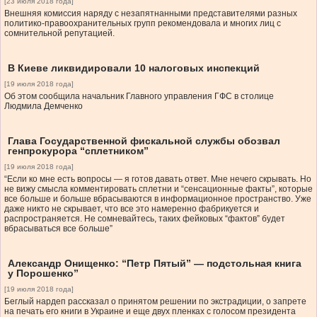
[23 июля 2018 года]
Внешняя комиссия наряду с незапятнанными представителями разных
политико-правоохранительных групп рекомендовала и многих лиц с
сомнительной репутацией.
В Киеве ликвидировали 10 налоговых инспекций
[19 июля 2018 года]
Об этом сообщила начальник Главного управления ГФС в столице
Людмила Демченко
Глава Государственной фискальной службы обозвал
генпрокурора “сплетником”
[19 июля 2018 года]
“Если ко мне есть вопросы — я готов давать ответ. Мне нечего скрывать. Но
не вижу смысла комментировать сплетни и “сенсационные факты”, которые
все больше и больше вбрасываются в информационное пространство. Уже
даже никто не скрывает, что все это намеренно фабрикуется и
распространяется. Не сомневайтесь, таких фейковых “фактов” будет
вбрасываться все больше”
Александр Онищенко: “Петр Пятый” — подстольная книга
у Порошенко”
[19 июля 2018 года]
Беглый нардеп рассказал о принятом решении по экстрадиции, о запрете
на печать его книги в Украине и еще двух пленках с голосом президента