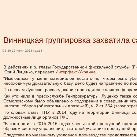
Винницкая группировка захватила 
[08:30 17 июля 2018 года ]
В действиях и.о. главы Государственной фискальной службы (
Юрий Луценко, передает
Интерфакс-Украина
.
“Имеющихся у меня материалов достаточно, чтобы быть убе
необходимую доказательную базу, дело будет направлено по под
По словам Луценко, расследование проводится с начала февраля 
Как уточнили в пресс-службе Генпрокуратуры, Луценко также 
Осмоловскому было объявлено о подозрении в совершении уголовн
налогов, сборов (обязательных платежей), ч. 2 ст. 364 (злоупотр
По словам главы ГПУ, в 2014 году на территории Винницы со
должностные лица органов ГФС.
“В частности, в 2015-2016 годах члены этой преступной орга
образом систему управления, в которой участники преступной о
Следствие по указанному уголовном производстве продолжается