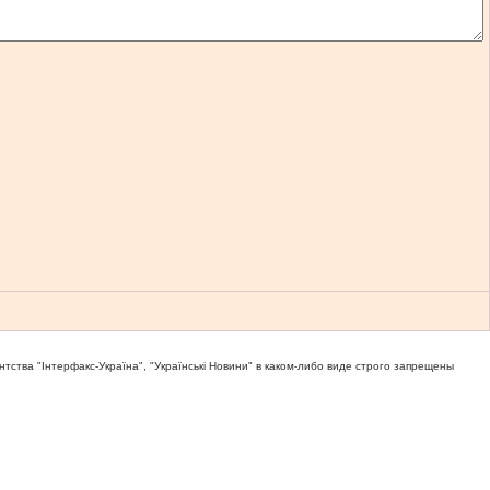
тва "Iнтерфакс-Україна", "Українськi Новини" в каком-либо виде строго запрещены