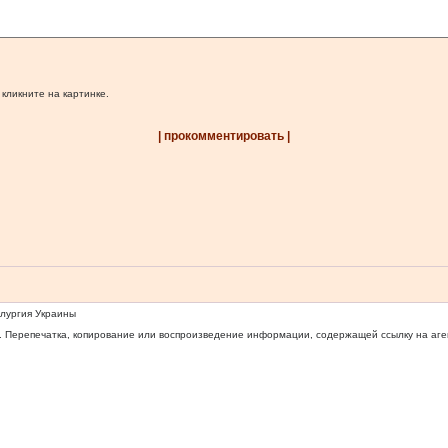
 кликните на картинке.
| прокомментировать |
ллургия Украины
 Перепечатка, копирование или воспроизведение информации, содержащей ссылку на агентс