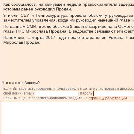
Как сообщалось, на минувшей неделе правоохранители задержа
которым ранее руководил Продан.
9 июля СБУ и Генпрокуратура провели обыски у руководства
заместителем управления, когда им руководил нынешний глава 
По данным СМИ, в ходе обысков 9 июля в квартире нача Осмолов
главы ГФС Мирослава Продана. В ведомстве связывают эти факт
Напомним, с марта 2017 года после отстранения Романа Нас
Мирослав Продан.
Что скажете, Аноним?
Если Вы зарегистрированный пользователь и хотите участвовать в дискусс
свой логин (email)
, пароль
Если Вы еще не зарегистрировались, зайдите на
страницу регистрации
.