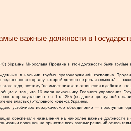
самые важные должности в Государс
ГФС) Украины Мирослава Продана в этой должности были грубые
жденным в наличии грубых правонарушений господина Продана
следственности органу, который должен ее реализовывать”, — сказ
этого года, поэтому “не имеет никакого отношения к дебатам, кт
сообщил о том, что 16 июля начальнику Главного управления Го
ого преступления по ч. 1 ст. 255 (создание преступной организац
ебление властью) Уголовного кодекса Украины.
здано устойчивое иерархическое объединение — преступная орг
низации обеспечили назначения на наиболее важные должности в 
рганизации повлияли на принятие всех важных решений относитель
.