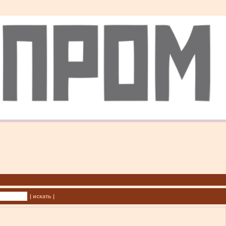
| искать |