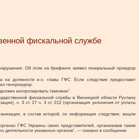
твенной фискальной службе
 нарушения. Об этом на брифинге заявил генеральный прокурор
 на должности и.о. главы ГФС. Если следствие предоставит
ал генпрокурор.
о должен контролировать таможню”.
сударственной фискальной службы в Винницкой области Руслану
ии), ч. 3 ст. 27 ч. 3 ст. 212 (организация уклонения от уплаты
анизация, в состав которой, по информации следствия, вошли
органах ГФС Украины своих представителей, организовав таким
но деятельности указанных органов”, — сказано в сообщении.