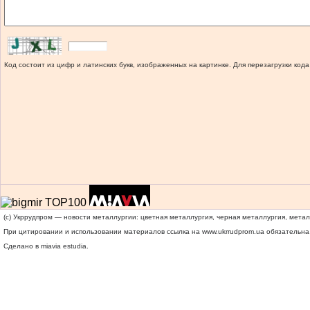
Код состоит из цифр и латинских букв, изображенных на картинке. Для перезагрузки кода
(c) Укррудпром — новости металлургии: цветная металлургия, черная металлургия, мета
При цитировании и использовании материалов ссылка на
www.ukrrudprom.ua
обязательна.
Сделано в miavia estudia.