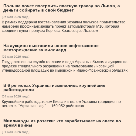
Польша хочет построить платную трассу во Львов, а
деньги собирать в свой бюджет
[05 мая 2026 года]
В рамках поддержки восстановления Украины польское правительство
намерено профинансировать проект автомагистрали М10, которая
соединит пункт пропуска Корчева-Краковец со Львовом
На аукцион выставили новое нефтегазовое
месторождение за миллиард
[05 мая 2026 года]
Государственная служба геологии и недр Украины объявила аукцион по
продаже специального разрешения на пользование Лисовицкой
углеводородной площадью во Львовской и Ивано-Франковской областях
В 6 регионах Украины изменились крупнейшие
работодатели
[04 мая 2026 года]
Крупнейшим работодателем Киева и в целом Украины традиционно
остается “Укрзализныця” — 169 952 работника
Миллиарды из розетки: кто зарабатывает на свете во
время войны
[01 мая 2026 года]