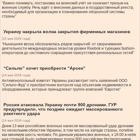
“Важно понимать: постановка на воинский учёт не означает призыв на
военную службу. Речь идёт о внесении данных в государственный реестр,
необходимый для организации и планирования оборонной системы
страны”
Украину накрыла волна закрытия фирменных магазинов
[15 мая 2026 года]
“Нынешняя весна обозначилась рядом закрытий: от сворачивания
деятельности международных гигантов уровня Reebok и турецких fashion-
операторов до системного сокращения присутствия региональных сетей”
“Сильпо” хочет приобрести “Арсен”
[14 мая 2026 года]
Антимонопольный комитет Украины рассмотрит пять заявлений ООО
“Сильпо-Фуд” о приобретении контроля над объектами недвижимости и
оборудованием, которые принадлежат группе компаний “Евротек”
Россия атаковала Украину почти 900 дронами. ГУР
предупредило, что позднее ожидает массированного
ракетного удара
[14 мая 2026 года]
Днем 13 мая российские военные нанесли массированный удар дронами
по нескольким областям Украины, в том числе на западе страны, погибли
как минимум шесть человек. По данным украинских военных, к 18:00 в небе
над страной было зафиксировано почти 900 российских беспилотников.