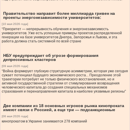
Правительство направит более миллиарда гривен на
проекты энергонезависимости университетов:
[10 мая 2026 года]
“Приоритет — непрерывность обучения и энергонезависимость
университетов. Уже есть успешные примеры проектов распределенной
генерации на базе университетов Днепра, Запорожья и Львова, и эта
работа должна стать системной по всей стране
НБУ предупреждает об угрозе формирования
депрессивных кластеров
[09 мая 2026 года]
“Война формирует глубокую структурную асимметрию, которая уже сегодня
сужает потенциал будущего экономического роста... Преодоление этой
траектории потребует не только физического восстановления, но и
активной государственной стратегии от стимулирования возвращения
человеческого капитала до создания специальных механизмов
страхования и перенаправления капитала в наиболее уязвимые регионы”
Две компании из 18 основных игроков рынка кинопроката
имеют связи с Россией, а еще три — подсанкционные
[06 мая 2026 года]
кинопрокатом в Украине занимаются 278 компаний