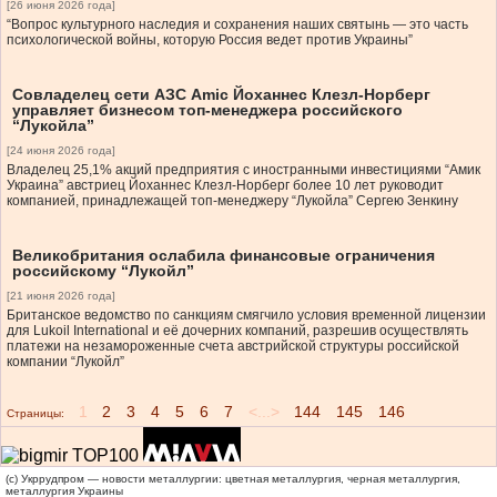
[26 июня 2026 года]
“Вопрос культурного наследия и сохранения наших святынь — это часть
психологической войны, которую Россия ведет против Украины”
Совладелец сети АЗС Amic Йоханнес Клезл-Норберг
управляет бизнесом топ-менеджера российского
“Лукойла”
[24 июня 2026 года]
Владелец 25,1% акций предприятия с иностранными инвестициями “Амик
Украина” австриец Йоханнес Клезл-Норберг более 10 лет руководит
компанией, принадлежащей топ-менеджеру “Лукойла” Сергею Зенкину
Великобритания ослабила финансовые ограничения
российскому “Лукойл”
[21 июня 2026 года]
Британское ведомство по санкциям смягчило условия временной лицензии
для Lukoil International и её дочерних компаний, разрешив осуществлять
платежи на незамороженные счета австрийской структуры российской
компании “Лукойл”
1
2
3
4
5
6
7
<...>
144
145
146
Страницы:
(c) Укррудпром — новости металлургии: цветная металлургия, черная металлургия,
металлургия Украины