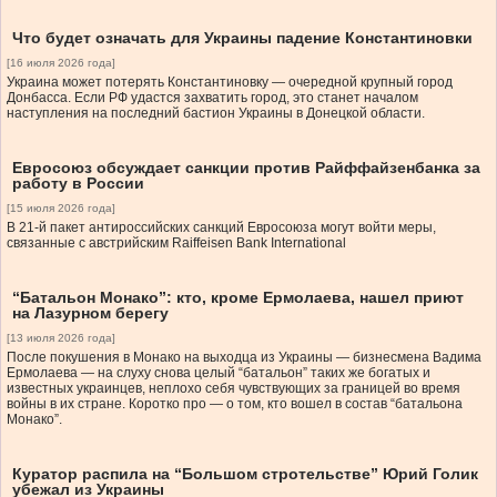
Что будет означать для Украины падение Константиновки
[16 июля 2026 года]
Украина может потерять Константиновку — очередной крупный город
Донбасса. Если РФ удастся захватить город, это станет началом
наступления на последний бастион Украины в Донецкой области.
Евросоюз обсуждает санкции против Райффайзенбанка за
работу в России
[15 июля 2026 года]
В 21-й пакет антироссийских санкций Евросоюза могут войти меры,
связанные с австрийским Raiffeisen Bank International
“Батальон Монако”: кто, кроме Ермолаева, нашел приют
на Лазурном берегу
[13 июля 2026 года]
После покушения в Монако на выходца из Украины — бизнесмена Вадима
Ермолаева — на слуху снова целый “батальон” таких же богатых и
известных украинцев, неплохо себя чувствующих за границей во время
войны в их стране. Коротко про — о том, кто вошел в состав “батальона
Монако”.
Куратор распила на “Большом стротельстве” Юрий Голик
убежал из Украины