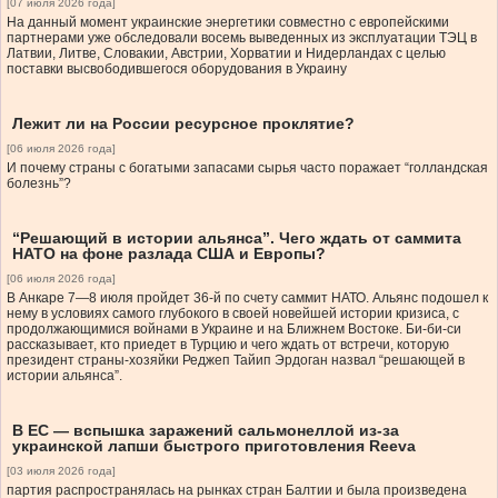
[07 июля 2026 года]
На данный момент украинские энергетики совместно с европейскими
партнерами уже обследовали восемь выведенных из эксплуатации ТЭЦ в
Латвии, Литве, Словакии, Австрии, Хорватии и Нидерландах с целью
поставки высвободившегося оборудования в Украину
Лежит ли на России ресурсное проклятие?
[06 июля 2026 года]
И почему страны с богатыми запасами сырья часто поражает “голландская
болезнь”?
“Решающий в истории альянса”. Чего ждать от саммита
НАТО на фоне разлада США и Европы?
[06 июля 2026 года]
В Анкаре 7—8 июля пройдет 36-й по счету саммит НАТО. Альянс подошел к
нему в условиях самого глубокого в своей новейшей истории кризиса, с
продолжающимися войнами в Украине и на Ближнем Востоке. Би-би-си
рассказывает, кто приедет в Турцию и чего ждать от встречи, которую
президент страны-хозяйки Реджеп Тайип Эрдоган назвал “решающей в
истории альянса”.
В ЕС — вспышка заражений сальмонеллой из-за
украинской лапши быстрого приготовления Reeva
[03 июля 2026 года]
партия распространялась на рынках стран Балтии и была произведена