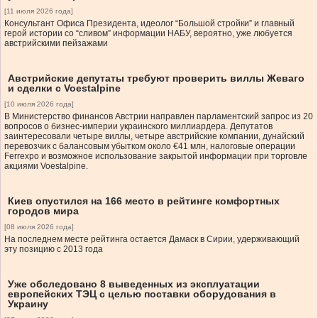
[11 июля 2026 года]
Консультант Офиса Президента, идеолог “Большой стройки” и главный
герой истории со “сливом” информации НАБУ, вероятно, уже любуется
австрийскими пейзажами
Австрийские депутаты требуют проверить виллы Жеваго
и сделки с Voestalpine
[10 июля 2026 года]
В Министерство финансов Австрии направлен парламентский запрос из 20
вопросов о бизнес-империи украинского миллиардера. Депутатов
заинтересовали четыре виллы, четыре австрийские компании, дунайский
перевозчик с балансовым убытком около €41 млн, налоговые операции
Ferrexpo и возможное использование закрытой информации при торговле
акциями Voestalpine.
Киев опустился на 166 место в рейтинге комфортных
городов мира
[08 июля 2026 года]
На последнем месте рейтинга остается Дамаск в Сирии, удерживающий
эту позицию с 2013 года
Уже обследовано 8 выведенных из эксплуатации
европейских ТЭЦ с целью поставки оборудования в
Украину