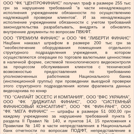
ООО “ФК “ЦЕНТРОФИНАНС” получил траф в размере 255 тыс
грн за нарушение требований “в части ненадлежащего
исполнения учреждением обязанности по осуществлению
надлежащей проверки клиентов”. И за ненадлежащее
исполнение учреждением обязанности с учетом требований
законодательства разрабатывать, внедрять и обновлять
внутренние документы по вопросам ПВК/ФТ.
ООО “ПРЕМИУМ ФИНАНС” и ООО “ФК “ЛИБЕРТИ ФИНАНС”
Нацбанк наказал штрафом в размере 200 тыс грн за
“необеспечение оборудования помещения отдельного
структурного подразделения учреждения, в котором
осуществляются операции по торговле валютными ценностями
в наличной форме, системой технологического видеоконтроля
за процессом обслуживания клиентов с технической
возможностью предоставления по требованию
уполномоченных работников Национального банка
(инспекционной группы) при проведении выездной проверки
этого структурного подразделения копии фрагмента данных
видеоархива по конкр
“ПО “САНЛАЙТ ЭССЕТС И КОМПАНИЯ”, ООО “ВФС УКРАИНА”,
ООО “ФК “ДИДЖИТАЛ ФИНАНС”, ООО “СИСТЕМНЫЙ
ФИНАНСОВЫЙ КОНСАЛТИНГ”, ООО “ФК “ФИН-РАНГ”, ООО
“ФК “МЕГА ФИНАНС” — штрафы в размере 51 000,00 грн
каждому учреждению за нарушение требований пункта 5
раздела II Правил № 140, и пунктов 14, 15 приложения к
Правилам № 140 в части непредставления в Национальный
банк отчетности по вопросам ПОД/ФТ, непредставление в