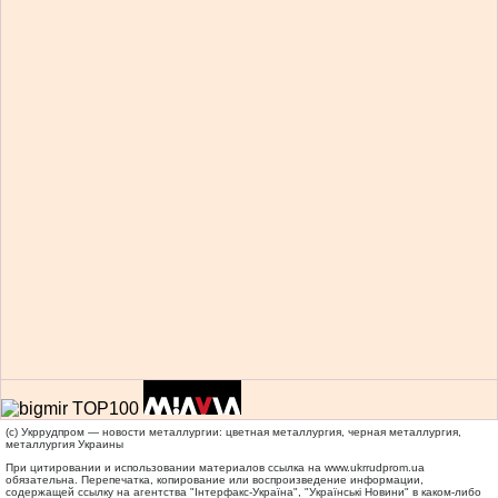
(c) Укррудпром — новости металлургии: цветная металлургия, черная металлургия,
металлургия Украины
При цитировании и использовании материалов ссылка на
www.ukrrudprom.ua
обязательна. Перепечатка, копирование или воспроизведение информации,
содержащей ссылку на агентства "Iнтерфакс-Україна", "Українськi Новини" в каком-либо