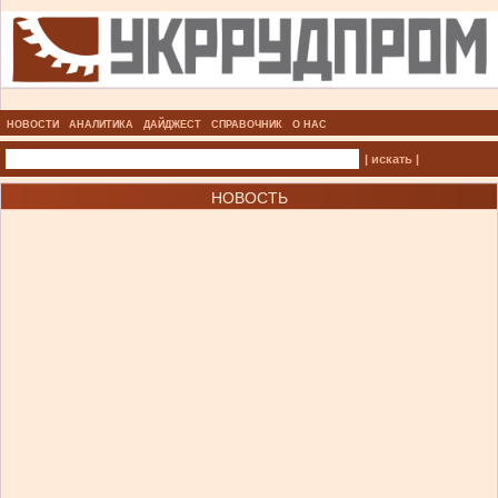
НОВОСТИ
АНАЛИТИКА
ДАЙДЖЕСТ
СПРАВОЧНИК
О НАС
| искать |
НОВОСТЬ