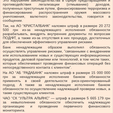
Это нарушение законодательства в сфере предотвращения и
противодействия легализации (отмыванию) доходов,
полученных преступным путем, финансированию терроризма и
финансированию распространения оружия массового
уничтожения, валютного законодательства, говорится в
сообщении.
Так, на АО “КРИСТАЛБАНК” наложен штраф в размере 20 272
500 грн из-за ненадлежащего исполнения обязанности
разрабатывать, внедрять внутренние документы по вопросам
ПОД/ФТ, а также из-за отсутствия в них процедур, достаточных
для обеспечения эффективного управления рисками.
Банк ненадлежащим образом выполнял обязанность
осуществлять управление рисками, “связанными с внедрением
или использованием новых и существующих информационных
продуктов, деловой практики или технологий, в том числе таких,
которые обеспечивают проведение финансовых операций без
непосредственного контакта с клиентом”.
На АО “АБ “РАДАБАНК” наложен штраф в размере 15 000 000
грн за ненадлежащее исполнение банком обязанности
применять в своей деятельности риск-ориентированный
подход. А также за ненадлежащее исполнение банком
обязанности по осуществлению надлежащей проверки новых, а
также существующих клиентов.
ЧАО “СК “УЛЬТРА АЛЬЯНС” — штраф в размере 5 665 179 грн
за невыполнение обязанности обеспечить надлежащую
организацию и проведение первичного финансового
мониторинга.