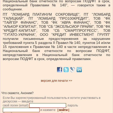
Национальный банк отчетности по вопросам ПОД/ФТ в срок,
определенный Правилами № 140”, — говорится также в
сообщении.
ПТ “ЛОМБАРД ПЛАТИНУМ СОКРОВИЩЕ”, ПТ “ЛОМБАРД
“ГАЛИЦКИЙ”, ПТ “ЛОМБАРД “ПРО100КРЕДИТ”, ТОВ “ФК
“ТАЙГЕР ФИНАНС”, ТОВ “ФК “АВРА ФИНАНС”, ТОВ “ФК
“АЛЬКОР КЭПИТАЛ”, ТОВ “СБ “ЭКСЕЛЬСИОР ПРАЙМ”, ТОВ “ФК
“КРЕДИТ-КАПИТАЛ”, ТОВ “СБ “СМАРТПРОГРЕСС”, ТОВ
“ТУГАТО-УКРАИНА”, ООО “КРЕДИТ ИНВЕСТМЕНТ ГРУПП”
получили письменные предостережения за нарушение
требований пункта 5 раздела ІІ Правил № 140, пунктов 14 и/или
15 приложения к Правилам № 140 в части непредставления в
Национальный банк отчетности по вопросам ПОД/ФТ,
непредставления в Национальный банк отчетности по
вопросам ПОД/ФТ в срок, определенный правилами.
версия для печати >>
Что скажете, Аноним?
Если Вы зарегистрированный пользователь и хотите участвовать в
дискуссии — введите
свой логин (email)
, пароль
и нажмите
| войти |
.