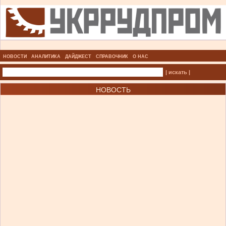
НОВОСТИ
АНАЛИТИКА
ДАЙДЖЕСТ
СПРАВОЧНИК
О НАС
| искать |
НОВОСТЬ