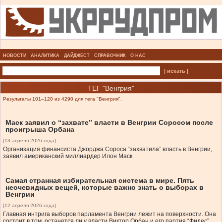
НОВОСТИ
АНАЛИТИКА
ДАЙДЖЕСТ
СПРАВОЧНИК
О НАС
| искать |
ТЕГ "Венгрия"
Результаты 101–120 из 4290 для тега "Венгрия".
Маск заявил о “захвате” власти в Венгрии Соросом после
проигрыша Орбана
[13 апреля 2026 года]
Организация финансиста Джорджа Сороса “захватила” власть в Венгрии,
заявил американский миллиардер Илон Маск
Самая странная избирательная система в мире. Пять
неочевидных вещей, которые важно знать о выборах в
Венгрии
[12 апреля 2026 года]
Главная интрига выборов парламента Венгрии лежит на поверхности. Она
состоит в том, останется ли у власти Виктор Орбан и его партия “Фидес”,