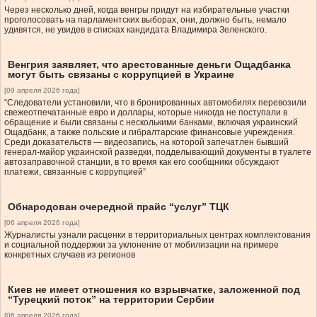
Через несколько дней, когда венгры придут на избирательные участки
проголосовать на парламентских выборах, они, должно быть, немало
удивятся, не увидев в списках кандидата Владимира Зеленского.
Венгрия заявляет, что арестованные деньги Ощадбанка
могут быть связаны с коррупцией в Украине
[09 апреля 2026 года]
“Следователи установили, что в бронированных автомобилях перевозили
свежеотпечатанные евро и доллары, которые никогда не поступали в
обращение и были связаны с несколькими банками, включая украинский
Ощадбанк, а также польские и гибралтарские финансовые учреждения.
Среди доказательств — видеозапись, на которой запечатлен бывший
генерал-майор украинской разведки, подделывающий документы в туалете
автозаправочной станции, в то время как его сообщники обсуждают
платежи, связанные с коррупцией”
Обнародован очередной прайс “услуг” ТЦК
[06 апреля 2026 года]
Журналисты узнали расценки в территориальных центрах комплектования
и социальной поддержки за уклонение от мобилизации на примере
конкретных случаев из регионов
Киев не имеет отношения ко взрывчатке, заложенной под
“Турецкий поток” на территории Сербии
[06 апреля 2026 года]