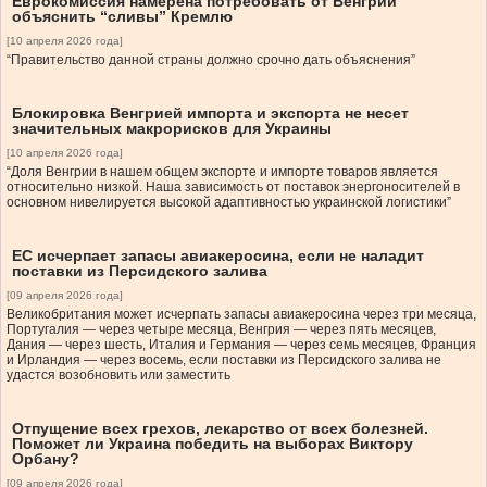
Еврокомиссия намерена потребовать от Венгрии
объяснить “сливы” Кремлю
[10 апреля 2026 года]
“Правительство данной страны должно срочно дать объяснения”
Блокировка Венгрией импорта и экспорта не несет
значительных макрорисков для Украины
[10 апреля 2026 года]
“Доля Венгрии в нашем общем экспорте и импорте товаров является
относительно низкой. Наша зависимость от поставок энергоносителей в
основном нивелируется высокой адаптивностью украинской логистики”
ЕС исчерпает запасы авиакеросина, если не наладит
поставки из Персидского залива
[09 апреля 2026 года]
Великобритания может исчерпать запасы авиакеросина через три месяца,
Португалия — через четыре месяца, Венгрия — через пять месяцев,
Дания — через шесть, Италия и Германия — через семь месяцев, Франция
и Ирландия — через восемь, если поставки из Персидского залива не
удастся возобновить или заместить
Отпущение всех грехов, лекарство от всех болезней.
Поможет ли Украина победить на выборах Виктору
Орбану?
[09 апреля 2026 года]