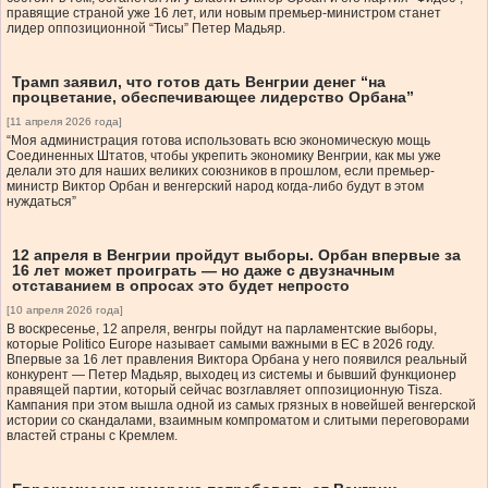
правящие страной уже 16 лет, или новым премьер-министром станет
лидер оппозиционной “Тисы” Петер Мадьяр.
Трамп заявил, что готов дать Венгрии денег “на
процветание, обеспечивающее лидерство Орбана”
[11 апреля 2026 года]
“Моя администрация готова использовать всю экономическую мощь
Соединенных Штатов, чтобы укрепить экономику Венгрии, как мы уже
делали это для наших великих союзников в прошлом, если премьер-
министр Виктор Орбан и венгерский народ когда-либо будут в этом
нуждаться”
12 апреля в Венгрии пройдут выборы. Орбан впервые за
16 лет может проиграть — но даже с двузначным
отставанием в опросах это будет непросто
[10 апреля 2026 года]
В воскресенье, 12 апреля, венгры пойдут на парламентские выборы,
которые Politico Europe называет самыми важными в ЕС в 2026 году.
Впервые за 16 лет правления Виктора Орбана у него появился реальный
конкурент — Петер Мадьяр, выходец из системы и бывший функционер
правящей партии, который сейчас возглавляет оппозиционную Tisza.
Кампания при этом вышла одной из самых грязных в новейшей венгерской
истории со скандалами, взаимным компроматом и слитыми переговорами
властей страны с Кремлем.