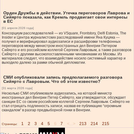
Орден Дружбы в действии. Утечка переговоров Лаврова и
Сийярто показала, как Кремль продвигает свои интересы
в ЕС
[01 апреля 2026 года]
Консорциум расследователей — из VSquare, Frontstory, Delfi Estonia, The
Insider и Центра журналистских расследований имени Яна Куцяка —
получил и верифицировал аудиозаписи и расшифровки телефонных
переговоров между министром иностранных дел Венгрии Петером
Сийярто и его российским коллегой Сергеем Лавровым, а также разговоров
Сийярто с другими высокопоставленными чиновниками из Москвы. Из
материалов следует, что взаимодействие носило системный характер и
выходило далеко за рамки обычной дипломатии.
СМИ опубликовали запись предполагаемого разговора
Сийярто с Лавровым. Что об этом известно?
[31 марта 2026 года]
Несколько СМИ опубликовали аудиозапись, на которой министр
иностранных дел Венгрии Петер Сийярто, как утверждается, обсуждает
санкции ЕС со своим российским коллегой Сергеем Лавровым. Сийярто не
стал отрицать подлинность записи, назвав ее публикацию “огромным
скандалом” в разгар предвыборной гонки в Венгрии.
1
2
3
4
5
6
7
<...>
213
214
215
Страницы: