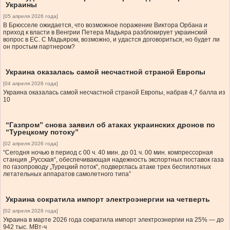
Украины
[05 апреля 2026 года]
В Брюсселе ожидается, что возможное поражение Виктора Орбана и
приход к власти в Венгрии Петера Мадьяра разблокирует украинский
вопрос в ЕС. С Мадьяром, возможно, и удастся договориться, но будет ли
он простым партнером?
Украина оказалась самой несчастной страной Европы
[04 апреля 2026 года]
Украина оказалась самой несчастной страной Европы, набрав 4,7 балла из
10
“Газпром” снова заявил об атаках украинских дронов по
“Турецкому потоку”
[02 апреля 2026 года]
“Сегодня ночью в период с 00 ч. 40 мин. до 01 ч. 00 мин. компрессорная
станция „Русская“, обеспечивающая надежность экспортных поставок газа
по газопроводу „Турецкий поток“, подверглась атаке трех беспилотных
летательных аппаратов самолетного типа”
Украина сократила импорт электроэнергии на четверть
[02 апреля 2026 года]
Украина в марте 2026 года сократила импорт электроэнергии на 25% — до
942 тыс. МВт-ч