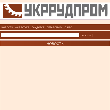
НОВОСТИ
АНАЛИТИКА
ДАЙДЖЕСТ
СПРАВОЧНИК
О НАС
| искать |
НОВОСТЬ