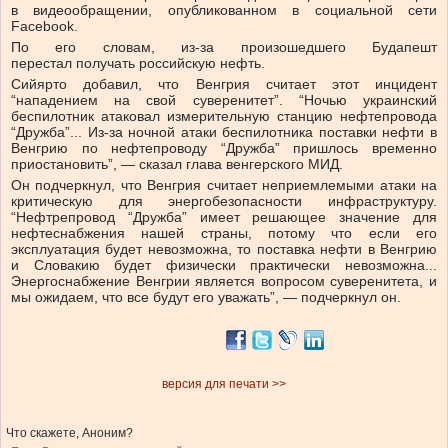
в видеообращении, опубликованном в социальной сети
Facebook.
По его словам, из-за произошедшего Будапешт
перестал получать российскую нефть.
Сийярто добавил, что Венгрия считает этот инцидент
“нападением на свой суверенитет”. “Ночью украинский
беспилотник атаковал измерительную станцию ​​нефтепровода
“Дружба”... Из-за ночной атаки беспилотника поставки нефти в
Венгрию по нефтепроводу “Дружба” пришлось временно
приостановить”, — сказал глава венгерского МИД.
Он подчеркнул, что Венгрия считает неприемлемыми атаки на
критическую для энергобезопасности инфраструктуру.
“Нефтрепровод “Дружба” имеет решающее значение для
нефтеснабжения нашей страны, потому что если его
эксплуатация будет невозможна, то поставка нефти в Венгрию
и Словакию будет физически практически невозможна...
Энергоснабжение Венгрии является вопросом суверенитета, и
мы ожидаем, что все будут его уважать”, — подчеркнул он.
версия для печати >>
Что скажете, Аноним?