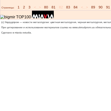
1
2
3
<...>
80
81
82
83
84
<...>
89
90
91
Страницы:
(c) Укррудпром — новости металлургии: цветная металлургия, черная металлургия, мета
При цитировании и использовании материалов ссылка на
www.ukrrudprom.ua
обязательна.
Сделано в miavia estudia.