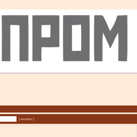
| искать |