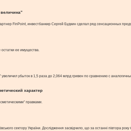
 величина”
 партнер FinPoint, инвестбанкир Сергей Будкин сделал ряд сенсационных пре
 остатки ее имущества.
увеличил убыток в 1,5 раза до 2,064 млрд гривен по сравнению с аналогичн
метический характер
сметическими” правками.
ського сектору України. Дослідження засвідчило, що за останні півтора року б