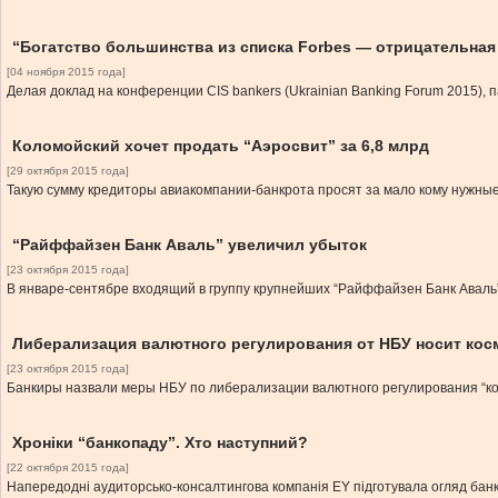
“Богатство большинства из списка Forbes — отрицательная
[04 ноября 2015 года]
Делая доклад на конференции CIS bankers (Ukrainian Banking Forum 2015),
Коломойский хочет продать “Аэросвит” за 6,8 млрд
[29 октября 2015 года]
Такую сумму кредиторы авиакомпании-банкрота просят за мало кому нужные
“Райффайзен Банк Аваль” увеличил убыток
[23 октября 2015 года]
В январе-сентябре входящий в группу крупнейших “Райффайзен Банк Аваль” 
Либерализация валютного регулирования от НБУ носит кос
[23 октября 2015 года]
Банкиры назвали меры НБУ по либерализации валютного регулирования “ко
Хроніки “банкопаду”. Хто наступний?
[22 октября 2015 года]
Напередодні аудиторсько-консалтингова компанія EY підготувала огляд банків