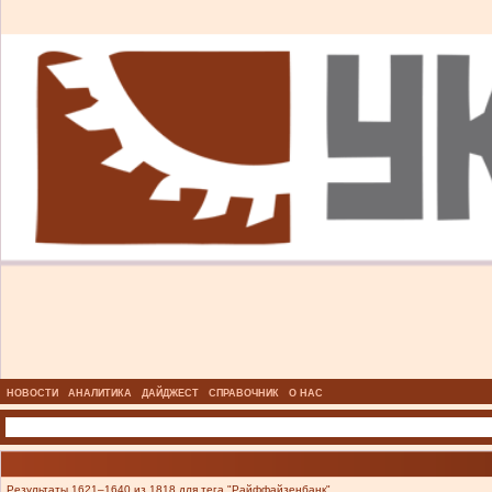
НОВОСТИ
АНАЛИТИКА
ДАЙДЖЕСТ
СПРАВОЧНИК
О НАС
Результаты 1621–1640 из 1818 для тега "Райффайзенбанк".