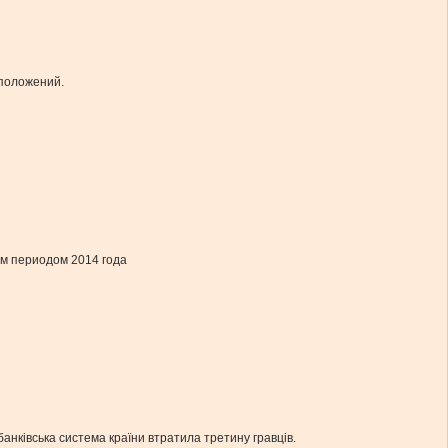
дположений.
ым периодом 2014 года
анківська система країни втратила третину гравців.