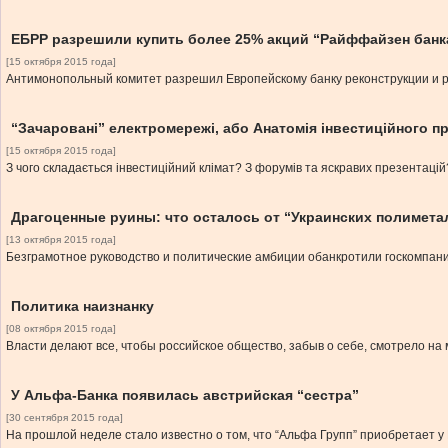
ЕБРР разрешили купить более 25% акций “Райффайзен банк
[15 октября 2015 года]
Антимонопольный комитет разрешил Европейскому банку реконструкции и р
“Зачаровані” електромережі, або Анатомія інвестиційного п
[15 октября 2015 года]
З чого складається інвестиційний клімат? З форумів та яскравих презентацій
Драгоценные руины: что осталось от “Украинских полимета
[13 октября 2015 года]
Безграмотное руководство и политические амбиции обанкротили госкомпан
Политика наизнанку
[08 октября 2015 года]
Власти делают все, чтобы российское общество, забыв о себе, смотрело на 
У Альфа-Банка появилась австрийская “сестра”
[30 сентября 2015 года]
На прошлой неделе стало известно о том, что “Альфа Групп” приобретает у R