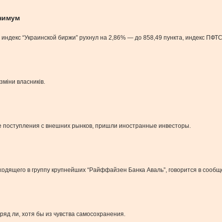
нимум
индекс “Украинской биржи” рухнул на 2,86% — до 858,49 пункта, индекс ПФТС
зміни власників.
е поступления с внешних рынков, пришли иностранные инвесторы.
входящего в группу крупнейших “Райффайзен Банка Аваль”, говорится в соо
Вряд ли, хотя бы из чувства самосохранения.