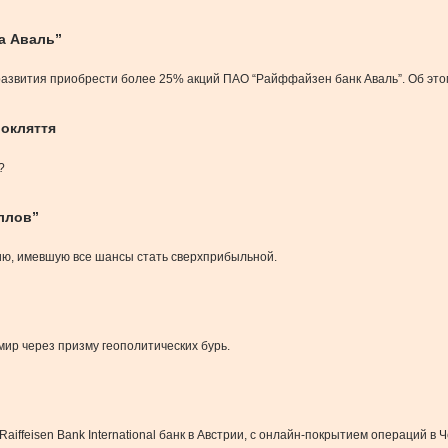
а Аваль”
азвития приобрести более 25% акций ПАО “Райффайзен банк Аваль”. Об это
рокляття
?
ллов”
ию, имевшую все шансы стать сверхприбыльной.
мир через призму геополитических бурь.
aiffeisen Bank International банк в Австрии, с онлайн-покрытием операций в 