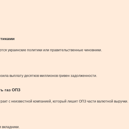
итиками
ются украинские политики или правительственные чиновники.
озила выплату десятков миллионов гривен задолженности.
ть газ ОПЗ
ракт с неизвестной компанией, который лишит ОПЗ части валютной выручки.
я вкладники.