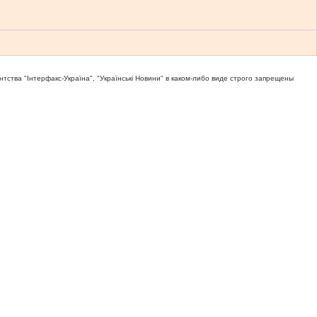
тва "Iнтерфакс-Україна", "Українськi Новини" в каком-либо виде строго запрещены