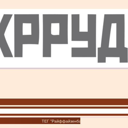
ТЕГ "Райффайзенбанк"