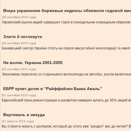
Вчера украинские биржевые индексы обновили годовой ми
[29 сентября 2015 года]
Украинский рынок акций завершил торги в понедельник очередным обвалом: 
Злити й поглинути
[18 сентября 2015 года]
Банківський сектор України стоїть на порозі масштабної консолідації та хвилі 
На волне. Украина 2001-2005
[02 сентября 2015 года]
Экономика пересела со старенького велосипеда на автобус, росли валютны
ЕБРР купит долю в “Райффайзен Банка Аваль”
[01 сентября 2015 года]
Европейский банк реконструкции и развития намерен купить до 35% акций 
Вертикаль в никуда
[17 августа 2015 года]
Вы станете играть с шулером, который до этого уже “раздел” вас до нитки? 