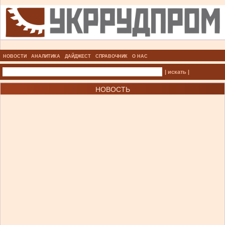
НОВОСТИ
АНАЛИТИКА
ДАЙДЖЕСТ
СПРАВОЧНИК
О НАС
| искать |
НОВОСТЬ