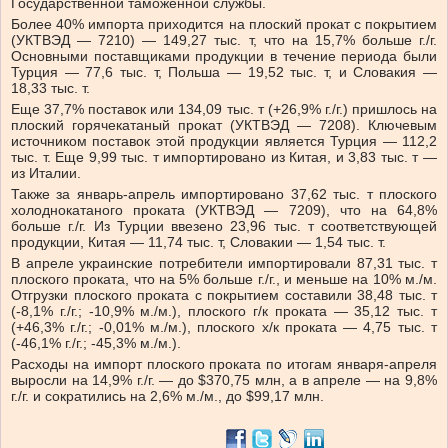
Государственной таможенной службы.
Более 40% импорта приходится на плоский прокат с покрытием
(УКТВЭД — 7210) — 149,27 тыс. т, что на 15,7% больше г./г.
Основными поставщиками продукции в течение периода были
Турция — 77,6 тыс. т, Польша — 19,52 тыс. т, и Словакия —
18,33 тыс. т.
Еще 37,7% поставок или 134,09 тыс. т (+26,9% г./г.) пришлось на
плоский горячекатаный прокат (УКТВЭД — 7208). Ключевым
источником поставок этой продукции является Турция — 112,2
тыс. т. Еще 9,99 тыс. т импортировано из Китая, и 3,83 тыс. т —
из Италии.
Также за январь-апрель импортировано 37,62 тыс. т плоского
холоднокатаного проката (УКТВЭД — 7209), что на 64,8%
больше г./г. Из Турции ввезено 23,96 тыс. т соответствующей
продукции, Китая — 11,74 тыс. т, Словакии — 1,54 тыс. т.
В апреле украинские потребители импортировали 87,31 тыс. т
плоского проката, что на 5% больше г./г., и меньше на 10% м./м.
Отгрузки плоского проката с покрытием составили 38,48 тыс. т
(-8,1% г./г.; -10,9% м./м.), плоского г/к проката — 35,12 тыс. т
(+46,3% г./г.; -0,01% м./м.), плоского х/к проката — 4,75 тыс. т
(-46,1% г./г.; -45,3% м./м.).
Расходы на импорт плоского проката по итогам января-апреля
выросли на 14,9% г./г. — до $370,75 млн, а в апреле — на 9,8%
г./г. и сократились на 2,6% м./м., до $99,17 млн.